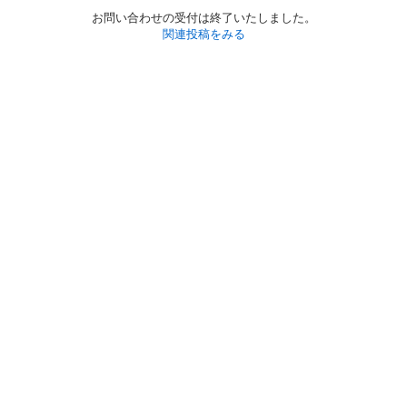
お問い合わせの受付は終了いたしました。
関連投稿をみる
初めての方へ
利用規約
プライバシーポリシー
プライバシー・ステートメント
健全化に資する運用方針
お問い合わせ
運営会社
サイトマップ
ご利用ガイド
フリーワードで探す
PC版で表示
都道府県選択
特定商取引法の表示
利用者情報の外部送信について
© 2011-
2026
Jmty, Inc.