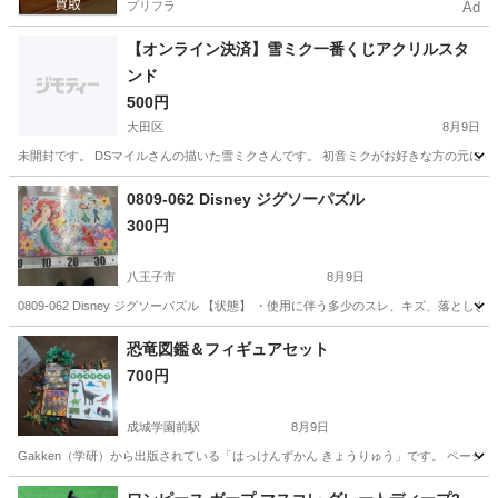
プリフラ
Ad
【オンライン決済】雪ミク一番くじアクリルスタ
ンド
500円
大田区
8月9日
未開封です。 DSマイルさんの描いた雪ミクさんです。 初音ミクがお好きな方の元に
東京
大田区
その他
0809-062 Disney ジグソーパズル
300円
八王子市
8月9日
0809-062 Disney ジグソーパズル 【状態】 ・使用に伴う多少のスレ、キズ、落
東京
八王子市
おもちゃ
ジグソーパズル
恐竜図鑑＆フィギュアセット
700円
成城学園前駅
8月9日
Gakken（学研）から出版されている「はっけんずかん きょうりゅう」です。 ページ
東京
狛江市
成城学園前駅
その他
図鑑