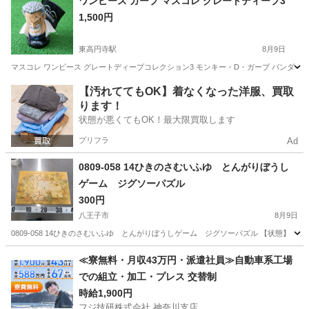
ワンピース ガープ マスコレ グレートディープ3
1,500円
東高円寺駅
8月9日
マスコレ ワンピース グレートディープコレクション3 モンキー・D・ガープ バンダイ
東京
杉並区
東高円寺駅
フィギュア
【汚れててもOK】着なくなった洋服、買取
ります！
状態が悪くてもOK！最大限買取します
プリフラ
Ad
0809-058 14ひきのさむいふゆ とんがりぼうし
ゲーム ジグソーパズル
300円
八王子市
8月9日
0809-058 14ひきのさむいふゆ とんがりぼうしゲーム ジグソーパズル 【状態】
東京
八王子市
おもちゃ
ジグソーパズル
≪寮無料・月収43万円・派遣社員≫自動車系工場
での組立・加工・プレス 交替制
時給1,900円
フジ技研株式会社 神奈川支店