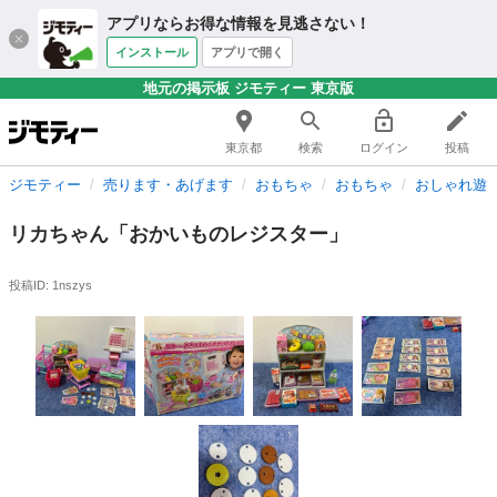
アプリならお得な情報を見逃さない！
インストール
アプリで開く
地元の掲示板 ジモティー 東京版
東京都
検索
ログイン
投稿
ジモティー
売ります・あげます
おもちゃ
おもちゃ
おしゃれ遊
リカちゃん「おかいものレジスター」
投稿ID: 1nszys