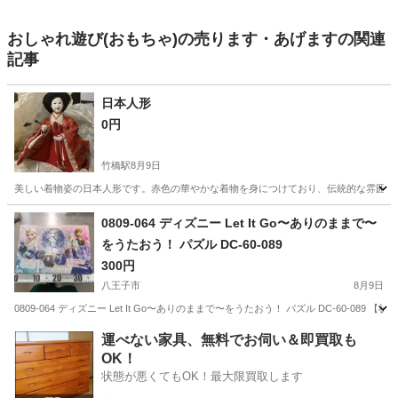
おしゃれ遊び(おもちゃ)の売ります・あげますの関連
記事
日本人形
0円
竹橋駅
8月9日
美しい着物姿の日本人形です。赤色の華やかな着物を身につけており、伝統的な雰囲気が
東京
千代田区
竹橋駅
ひな人形
日本人形
0809-064 ディズニー Let It Go〜ありのままで〜
をうたおう！ パズル DC-60-089
300円
八王子市
8月9日
0809-064 ディズニー Let It Go〜ありのままで〜をうたおう！ パズル DC-60
東京
八王子市
おもちゃ
現地
運べない家具、無料でお伺い＆即買取も
OK！
状態が悪くてもOK！最大限買取します