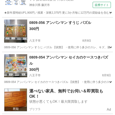
神奈川県 藤沢市
提携サイト
★新年度時給UP1,900円／残業・深夜2,375円 更に3か月毎に12万円の奨励金を含む
神奈川
藤沢市
その他
0809-056 アンパンマン すうじ パズル
300円
八王子市
8月9日
0809-056 アンパンマン すうじ パズル 【状態】 ・使用に伴う多少のスレ、キズ、
東京
八王子市
おもちゃ
現地
0809-054 アンパンマン セイカのケースつきパズ
ル
300円
八王子市
8月9日
0809-054 アンパンマン セイカのケースつきパズル 【状態】 ・使用に伴う多少の
東京
八王子市
おもちゃ
セイカ
運べない家具、無料でお伺い＆即買取も
OK！
状態が悪くてもOK！最大限買取します
プリフラ
Ad