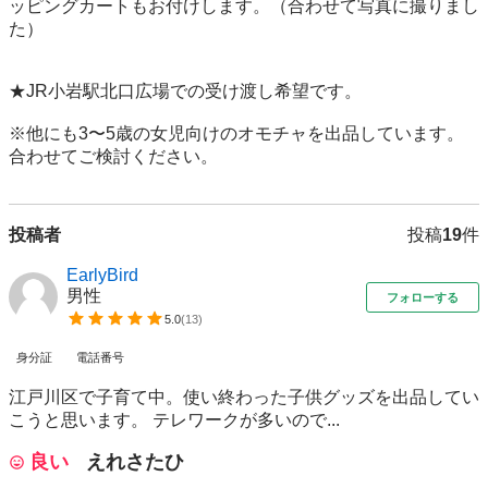
ッピングカートもお付けします。（合わせて写真に撮りまし
た）

★JR小岩駅北口広場での受け渡し希望です。

※他にも3〜5歳の女児向けのオモチャを出品しています。
合わせてご検討ください。
投稿者
投稿
19
件
EarlyBird
男性
フォローする
5.0
(
13
)
身分証
電話番号
江戸川区で子育て中。使い終わった子供グッズを出品してい
こうと思います。 テレワークが多いので...
良い
えれさたひ