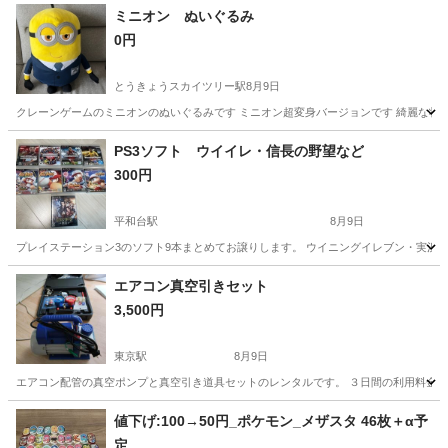
ミニオン ぬいぐるみ
0円
とうきょうスカイツリー駅
8月9日
クレーンゲームのミニオンのぬいぐるみです ミニオン超変身バージョンです 綺麗な状態
東京
墨田区
とうきょうスカイツリー駅
おもちゃ
PS3ソフト ウイイレ・信長の野望など
300円
平和台駅
8月9日
プレイステーション3のソフト9本まとめてお譲りします。 ウイニングイレブン・実況パ
東京
練馬区
平和台駅
テレビゲーム
ウイイレ
エアコン真空引きセット
3,500円
東京駅
8月9日
エアコン配管の真空ポンプと真空引き道具セットのレンタルです。 ３日間の利用料金で
東京
中央区
東京駅
ミニカー
値下げ:100→50円_ポケモン_メザスタ 46枚＋α予
定