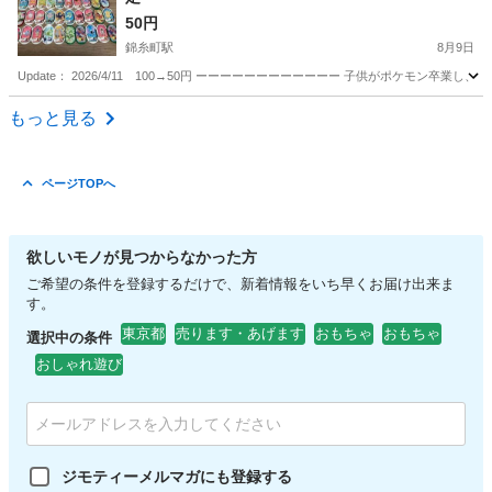
50円
錦糸町駅
8月9日
Update： 2026/4/11 100→50円 ーーーーーーーーーーーー 子供がポケモン卒業
東京
墨田区
錦糸町駅
ボードゲーム
もっと見る
ページTOPへ
欲しいモノが見つからなかった方
ご希望の条件を登録するだけで、新着情報をいち早くお届け出来ま
す。
東京都
売ります・あげます
おもちゃ
おもちゃ
選択中の条件
おしゃれ遊び
ジモティーメルマガにも登録する