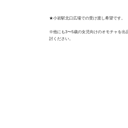
★小岩駅北口広場での受け渡し希望です。

※他にも3〜5歳の女児向けのオモチャを出
討ください。