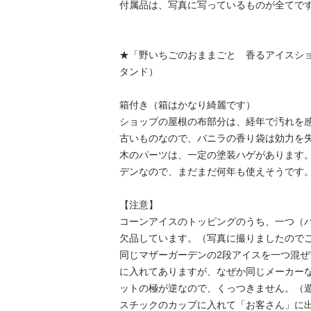
付属品は、写真に写っているものが全てです
★「野いちごのおままごと　香るアイスシ
タンド）

箱付き（箱はかなり綺麗です）

ショップの屋根の布部分は、経年で汚れを感
古いものなので、バニラの香り袋は効力を失
木のパーツは、一定の塗装ハゲがあります
デンなので、まだまだ何年も使えそうです。
【注意】

コーンアイスのトッピングのうち、一つ（
欠品しています。（写真に撮りましたのでご
同じマザーガーデンの2段アイスを一つ混
に入れてありますが、なぜか同じメーカー
ットの極が逆なので、くっつきません。（
スチックのカップに入れて「お客さん」に出