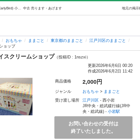
マザーガーデンドレッサー＆アイスクリームショップ (EarlyBird) 小岩のおもちゃ《ままごと》の中古あげます・譲ります｜ジモティーで不用品の処分
中古
売ります・あげます
地元の掲示
おもちゃ
ままごと
東京都のままごと
江戸川区のままごと
ショップ
イスクリームショップ
（投稿ID : 1nszxi）
更新
2026年6月6日 00:20
作成
2026年6月2日 11:42
商品価格
2,000円
ジャンル
おもちゃ
 > 
ままごと
受け渡し場所
江戸川区
 - 西小岩
JR中央・総武緩行線(JR中
央・総武線) - 
小岩駅
お問い合わせの受付は
終了いたしました。