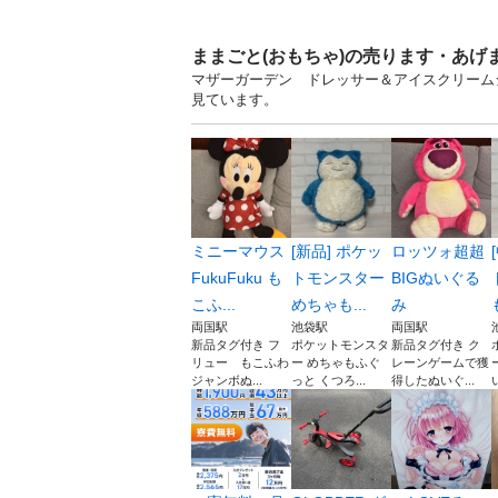
ままごと(おもちゃ)の売ります・あげ
マザーガーデン ドレッサー＆アイスクリームシ
見ています。
ミニーマウス
[新品] ポケッ
ロッツォ超超
FukuFuku も
トモンスター
BIGぬいぐる
こふ...
めちゃも...
み
両国駅
池袋駅
両国駅
新品タグ付き フ
ポケットモンスタ
新品タグ付き ク
リュー もこふわ
ー めちゃもふぐ
レーンゲームで獲
ジャンボぬ...
っと くつろ...
得したぬいぐ...