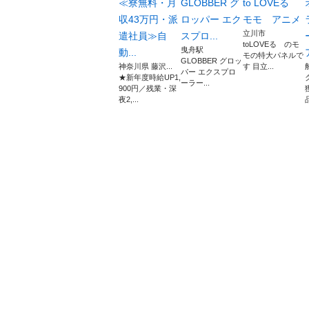
≪寮無料・月
GLOBBER グ
to LOVEる
収43万円・派
ロッパー エク
モモ アニメ
立川市
遣社員≫自
スプロ...
toLOVEる のモ
曳舟駅
動...
モの特大パネルで
GLOBBER グロッ
神奈川県 藤沢...
す 目立...
パー エクスプロ
★新年度時給UP1,
ーラー...
900円／残業・深
夜2,...