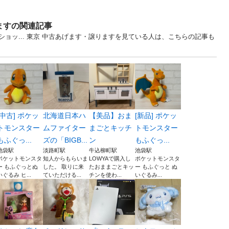
ますの関連記事
ョッ... 東京 中古あげます・譲りますを見ている人は、こちらの記事も
[中古] ポケッ
北海道日本ハ
【美品】おま
[新品] ポケッ
トモンスター
ムファイター
まごとキッチ
トモンスター
もふぐっ...
ズの「BIGB...
ン
もふぐっ...
池袋駅
淡路町駅
牛込柳町駅
池袋駅
ポケットモンスタ
知人からもらいま
LOWYAで購入し
ポケットモンスタ
ー もふぐっとぬ
した。 取りに来
たおままごとキッ
ー もふぐっと ぬ
いぐるみ ヒ...
ていただける...
チンを使わ...
いぐるみ...