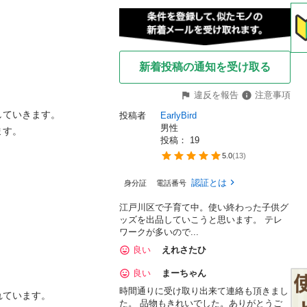
新着投稿の通知を受け取る
違反を報告
注意事項
ていきます。

投稿者
EarlyBird
男性
す。

投稿： 
19
5.0
(
13
)
認証とは
身分証
電話番号
江戸川区で子育て中。使い終わった子供グ
ッズを出品していこうと思います。 テレ
ワークが多いので...
良い
えれさたひ
良い
まーちゃん
時間通りに受け取り出来て連絡も頂きまし
ています。

た。 品物もきれいでした。ありがとうご