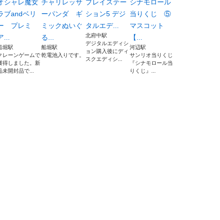
オシャレ魔女
チャリレッサ
プレイステー
シナモロール
ラブandベリ
ーパンダ ギ
ション5 デジ
当りくじ ⑤
ー プレミ
ミックぬいぐ
タルエデ...
マスコット
北府中駅
ア...
る...
【...
デジタルエディシ
船堀駅
船堀駅
河辺駅
ョン購入後にディ
クレーンゲームで
乾電池入りです。
サンリオ当りくじ
スクエディシ...
獲得しました。新
『シナモロール当
品未開封品で...
りくじ』...