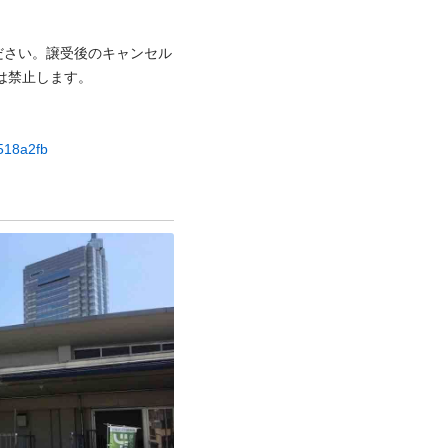
ださい。譲受後のキャンセル
禁⽌します。

9518a2fb