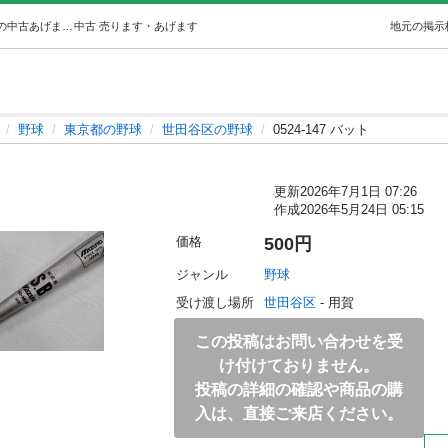
0524-147 バット (世田谷区不要品持込み) 世田谷の野球の中古あげます・譲ります｜ジモティーで不用品の処分
中古
売ります・あげます
地元の掲示
野球
東京都の野球
世田谷区の野球
0524-147 バット
更新
2026年7月1日 07:26
作成
2026年5月24日 05:15
価格
500円
ジャンル
野球
受け渡し場所
世田谷区
 - 用賀
この投稿はお問い合わせを受
け付けておりません。
投稿の詳細の確認や商品の購
入は、直接ご来店ください。