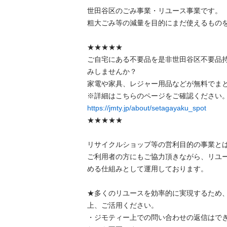
世⽥⾕区のごみ事業・リユース事業です。

粗⼤ごみ等の減量を⽬的にまだ使えるものを
★★★★★

ご自宅にある不要品を是非世田谷区不要品
みしませんか？

家電や家具、レジャー用品などが無料でまと
https://jmty.jp/about/setagayaku_spot
★★★★★

リサイクルショップ等の営利目的の事業とは
ご利用者の方にもご協力頂きながら、リユ
める仕組みとして運用しております。

★多くのリユースを効率的に実現するため
上、ご活用ください。

・ジモティー上での問い合わせの返信はで