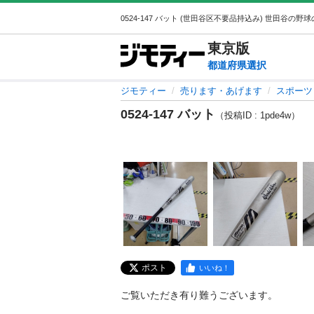
東京
版
都道府県選択
ジモティー
売ります・あげます
スポーツ
0524-147 バット
（投稿ID : 1pde4w）
ポスト
いいね！
ご覧いただき有り難うございます。
