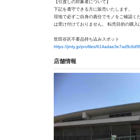
【引渡しの対象者について】

下記を遵守できる⽅に販売いたします。

現地で必ずご⾃⾝の責任でモノをご確認く
は受け付けておりません。 転売⽬的の購⼊は
https://jmty.jp/profiles/614adae3e7ad9c6d
店舗情報