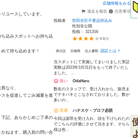
店舗情報をみる
違反を報告
注意事項
リユースしています。

投稿者
世田谷区不要品持込み
性別非公開
投稿： 
321316
持ち込みスポットへお持ち込
4.3
(
3
)
めて持ち込めます！

認証とは
身分証
古物商
法人書類
当スポットにて実施してまいりました実証
実験は2023年3月31日をもって終了いたし
ました。 ...
良い
OdaHaru
異なり、

数名のスタッフで、受け入れから、販売ま
でテキパキとこなされておりました。数が
ースを促進してごみ減量を進
多いの...
普通
ハナスケ・ブロフ必読
、下記、あらかじめご了承の
今回は謝罪を受け入れ、頭を下げられたの
でこちらの評価にさせて頂きます。そちら
様は色...
きかねます。購入前の問い合