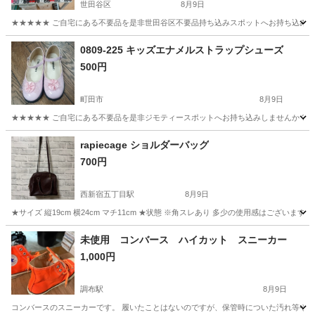
世田谷区
8月9日
★★★★★ ご自宅にある不要品を是非世田谷区不要品持ち込みスポットへお持ち込みしません
東京
世田谷区
バッグ
スポット
0809-225 キッズエナメルストラップシューズ
500円
町田市
8月9日
★★★★★ ご自宅にある不要品を是非ジモティースポットへお持ち込みしませんか？ 家
東京
町田市
靴
rapiecage ショルダーバッグ
700円
西新宿五丁目駅
8月9日
★サイズ 縦19cm 横24cm マチ11cm ★状態 ※角スレあり 多少の使用感はございま
東京
渋谷区
西新宿五丁目駅
バッグ
未使用 コンバース ハイカット スニーカー
1,000円
調布駅
8月9日
コンバースのスニーカーです。 履いたことはないのですが、保管時についた汚れ等や