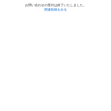
お問い合わせの受付は終了いたしました。
関連投稿をみる
初めての方へ
利用規約
プライバシーポリシー
プライバシー・ステートメント
健全化に資する運用方針
お問い合わせ
運営会社
サイトマップ
ご利用ガイド
フリーワードで探す
PC版で表示
都道府県選択
特定商取引法の表示
利用者情報の外部送信について
© 2011-
2026
Jmty, Inc.