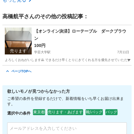
高橋航平
さんのその他の投稿記事：
【オンライン決済】ローテーブル ダークブラウ
ン
100円
売ります
学芸大学駅
7月11日
よろしくおねがいします🙇 できるだけ早くとりにきてくれる方を優先させていただきま
東京
世田谷区
学芸大学駅
テーブル
ページTOPへ
欲しいモノが見つからなかった方
ご希望の条件を登録するだけで、新着情報をいち早くお届け出来ま
す。
東京都
売ります・あげます
靴/バッグ
バッグ
選択中の条件