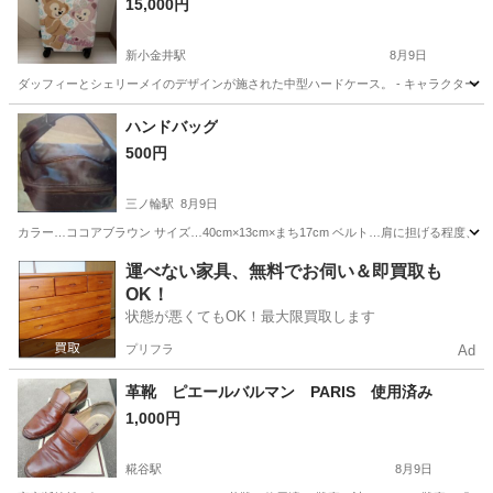
15,000円
新小金井駅
8月9日
ダッフィーとシェリーメイのデザインが施された中型ハードケース。 - キャラクター: ダッフィー 
東京
小金井市
新小金井駅
バッグ
ハンドバッグ
500円
三ノ輪駅
8月9日
カラー…ココアブラウン サイズ…40cm×13cm×まち17cm ベルト…肩に担げる程
東京
台東区
三ノ輪駅
バッグ
ボタン
運べない家具、無料でお伺い＆即買取も
OK！
状態が悪くてもOK！最大限買取します
プリフラ
Ad
革靴 ピエールバルマン PARIS 使用済み
1,000円
糀谷駅
8月9日