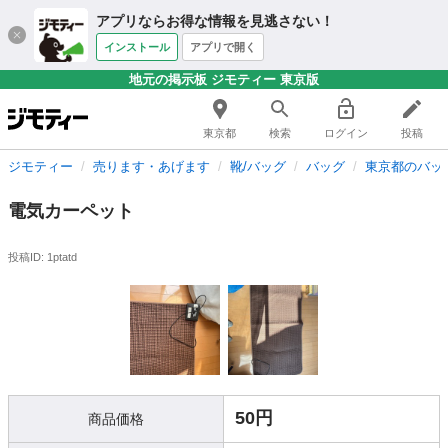
アプリならお得な情報を見逃さない！
インストール
アプリで開く
地元の掲示板 ジモティー 東京版
東京都
検索
ログイン
投稿
ジモティー
売ります・あげます
靴/バッグ
バッグ
東京都のバッ
電気カーペット
投稿ID: 1ptatd
50円
商品価格