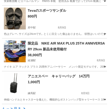
実家断捨離 ピエールバルマン PARIS 革靴 使用済み 靴裏で計って27cm 靴裏に「
東京
大田区
糀谷駅
靴
Tevaのスポーツサンダル
800円
府中駅
8月9日
色はグレー､サイズは24cmです｡ とくに目立った傷はありません。 状態はいいのでま
東京
府中市
府中駅
靴
限定品 NIKE AIR MAX PLUS 25TH ANNIVERSA
RY 29cm 新品未使用箱付
38,000円
綾瀬駅
8月9日
ナイキ エア マックス プラス 25周年アニバーサリー メンバ−限定モデルです。 2
東京
足立区
綾瀬駅
靴
アニエスベー キャリーバッグ 14万円
1,000円
練馬駅
8月9日
伸縮ハンドルとキャスターを備えた、機能的なボストンバッグ型キャリーケース 10年前位に購
東京
練馬区
練馬駅
バッグ
もっと見る