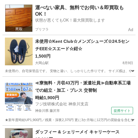
東京
調布市
調布駅
靴
運べない家具、無料でお伺い＆即買取も
OK！
状態が悪くてもOK！最大限買取します
プリフラ
Ad
未使用☆Kent Club☆メンズシューズ☆24.5セン
チEEE☆スエード☆紺☆
1,500円
大岡山駅
8月9日
未使用の、自宅保管品です。 安物と違い、しっかりした作りです。 サイズ感は、やや小
東京
大田区
大岡山駅
靴
ネイビー
≪寮無料・月収43万円・派遣社員≫自動車系工場
での組立・加工・プレス 交替制
時給1,900円
フジ技研株式会社 神奈川支店
神奈川県 藤沢市
提携サイト
★新年度時給UP1,900円／残業・深夜2,375円 更に3か月毎に12万円の奨励金を含む
神奈川
藤沢市
その他
ダッフィー & シェリーメイ キャリーケース