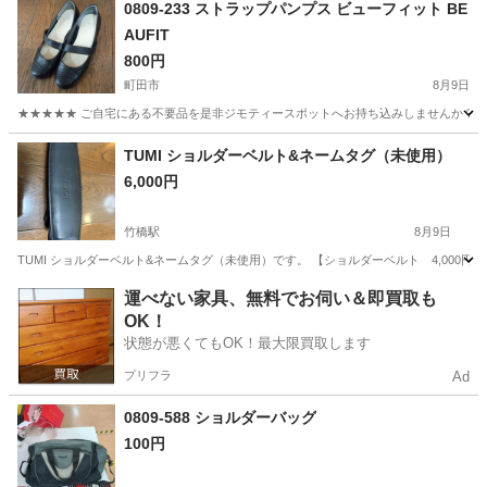
0809-233 ストラップパンプス ビューフィット BE
AUFIT
800円
町田市
8月9日
★★★★★ ご自宅にある不要品を是非ジモティースポットへお持ち込みしませんか？ 家
東京
町田市
靴
現地
TUMI ショルダーベルト&ネームタグ（未使用）
6,000円
竹橋駅
8月9日
TUMI ショルダーベルト&ネームタグ（未使用）です。 【ショルダーベルト 4,000
東京
千代田区
竹橋駅
バッグ
TUMI
運べない家具、無料でお伺い＆即買取も
OK！
状態が悪くてもOK！最大限買取します
プリフラ
Ad
0809-588 ショルダーバッグ
100円