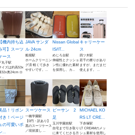
【機内持ち込
JAVA サンダ
Nissan Global
キャリーケー
み可】スーツ
ル 24cm
IS/IT...
ス
船堀駅
めじろ台駅
四ツ木駅
ケース
ホームクリーニン
伸縮性とクッショ
若干の擦りがあり
下丸子駅
グ済 軽くて歩き
ン性に優れた素材
ますが、まだまだ
サイズは約高53x
やすいです。...
を採用し、カ...
使えます。 ...
横32x奥24cm ロ
...
美品！リボン
スーツケース
ビーサン 2
MICHAEL KO
一橋学園駅
付き！ベージ
足
RS LT CRE...
【0円・訳あり】
玉川学園前駅
下赤塚駅
ュの可愛いポ
黒のスーツケース
自宅まで引き取り
LT CREAMのメッ
／現状渡し ...
シ...
に来てくださる方
シュ素材を使用し