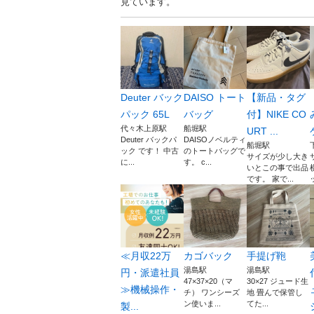
見ています。
Deuter バック
DAISO トート
【新品・タグ
パック 65L
バッグ
付】NIKE CO
代々木上原駅
船堀駅
URT ...
Deuter バックパ
DAISOノベルティ
船堀駅
ック です！ 中古
のトートバッグで
サイズが少し大き
に...
す。 c...
いとこの事で出品
です。 家で...
ッ
≪月収22万
カゴバック
手提げ鞄
湯島駅
湯島駅
円・派遣社員
47×37×20（マ
30×27 ジュード生
≫機械操作・
チ） ワンシーズ
地 畳んで保管し
ン使いま...
てた...
製...