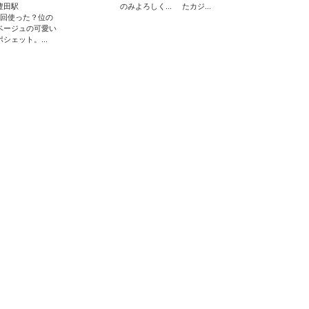
豊田駅
のみよろしく...
たカジ...
1回使った？位の
ベージュの可愛い
ポシェット。...