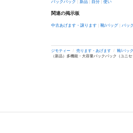
バックパック
新品
自分
使い
関連の掲示板
中古あげます・譲ります
靴/バッグ
バッ
ジモティー
売ります・あげます
靴/バッ
（新品）多機能・大容量バックパック（ユニセッ
利用規約
プライ