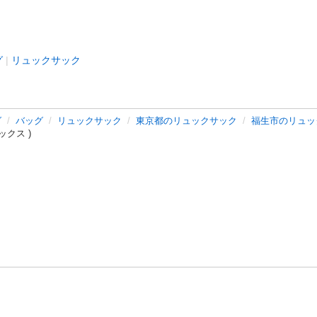
グ
リュックサック
グ
バッグ
リュックサック
東京都のリュックサック
福生市のリュッ
クス )
バシーポリシー
プライバシー・ステートメント
健全化に資する運用