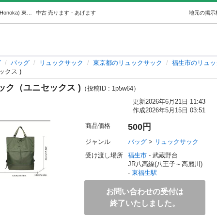
（新品）多機能・大容量バックパック（ユニセックス) (Honoka) 東福生のバッグ《リュックサック》の中古あげます・譲ります｜ジモティーで不用品の処分
中古
売ります・あげます
地元の掲示
グ
バッグ
リュックサック
東京都のリュックサック
福生市のリュッ
クス )
ク（ユニセックス )
（投稿ID : 1p5w64）
更新
2026年6月21日 11:43
作成
2026年5月15日 03:51
商品価格
500円
ジャンル
バッグ
 > 
リュックサック
受け渡し場所
福生市
 - 武蔵野台
JR八高線(八王子～高麗川) 
- 
東福生駅
お問い合わせの受付は
終了いたしました。