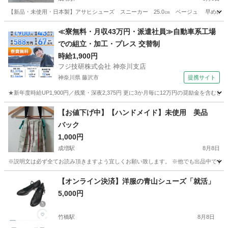
【新品・未使用・日本製】アサヒシューズ スニーカー 25.0㎝ ベージュ 早めに引
東京
板橋区
成増駅
靴
アサヒシューズ
≪寮無料・月収43万円・派遣社員≫自動車系工場
での組立・加工・プレス 交替制
時給1,900円
フジ技研株式会社 神奈川支店
神奈川県 藤沢市
提携サイト
★新年度時給UP1,900円／残業・深夜2,375円 更に3か月毎に12万円の奨励金を含む
神奈川
藤沢市
その他
【お値下げ中】【ハンドメイド】未使用 美品
バック
1,000円
成増駅
8月8日
※説明文は必ず全てお読み頂きますよう宜しくお願い致します。 ※他でも出品中です、ご購入
東京
板橋区
成増駅
バッグ
ハンドメイド
【オンライン決済】洋服の青山シューズ「就活」
5,000円
竹橋駅
8月8日