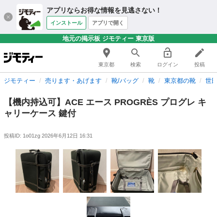
アプリならお得な情報を見逃さない！
インストール
アプリで開く
地元の掲示板 ジモティー 東京版
東京都
検索
ログイン
投稿
ジモティー
売ります・あげます
靴/バッグ
靴
東京都の靴
世
​【機内持込可】ACE エース PROGRÈS プログレ キ
ャリーケース 鍵付
投稿ID: 1o01zg
2026年6月12日 16:31