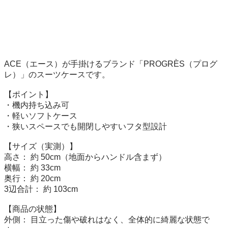
ACE（エース）が手掛けるブランド「PROGRÈS（プログ
レ）」のスーツケースです。

​【ポイント】

​・機内持ち込み可

・軽いソフトケース

・狭いスペースでも開閉しやすいフタ型設計

​【サイズ（実測）】

​高さ： 約 50cm（地面からハンドル含まず）

​横幅： 約 33cm

​奥行： 約 20cm

​3辺合計： 約 103cm

​【商品の状態】

​外側： 目立った傷や破れはなく、全体的に綺麗な状態で