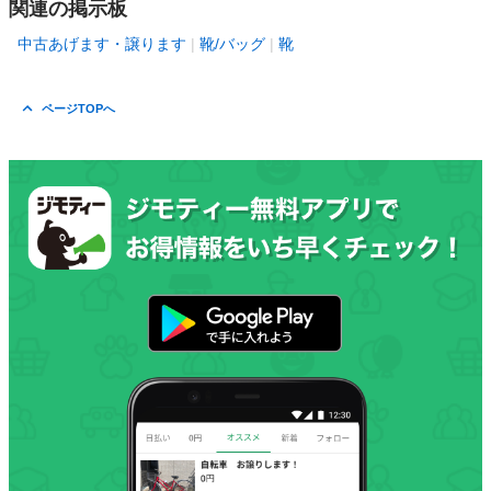
関連の掲示板
中古あげます・譲ります
靴/バッグ
靴
ページTOPへ