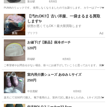
落合駅
8月8日
PUMAのリュックです。 使用しなくなりましたのでお譲りします。 カラーはプーマブラックで
東京
新宿区
落合駅
バッグ
【汚れOK‼️】古い洋服、一袋まるまる買取
します✨
状態が悪くてもOK！最大限買取します
プリフラ
Ad
お値下げ【新品】保冷ポーチ
120円
田端駅
8月8日
ご希望者やお問合せがない場合、徐々にお値下げしていこうと思っております。 掲載金額
東京
北区
田端駅
バッグ
室内用介護シューズ あゆみ Lサイズ
250円
中目黒駅
8月8日
楽天にて3200円で購入。 靴下着用の上、室内で試し履きをしたのみ。 Lサイズ(23.5c
東京
目黒区
中目黒駅
靴
シューズ
中古POLOスニーカー22.5cm