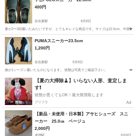
400円
谷在家駅
8月8日
妻が2〜3回履いたみたいですが、とてもキレイな商品です。サイズは22.5cm、中国製
東京
足立区
谷在家駅
靴
商品
PUMAスニーカー23.5cm
1,200円
谷在家駅
8月8日
娘が1シーズン履いたものになります。 状態は写真でご確認下さい。
東京
足立区
谷在家駅
靴
PUMA
【夏の大掃除🧹】いらない人形、査定しま
す❗️
状態が悪くてもOK！最大限買取します
プリフラ
Ad
【新品・未使用・日本製】アサヒシューズ スニ
ーカー 25.0㎝ ベージュ
2,000円
成増駅
8月8日