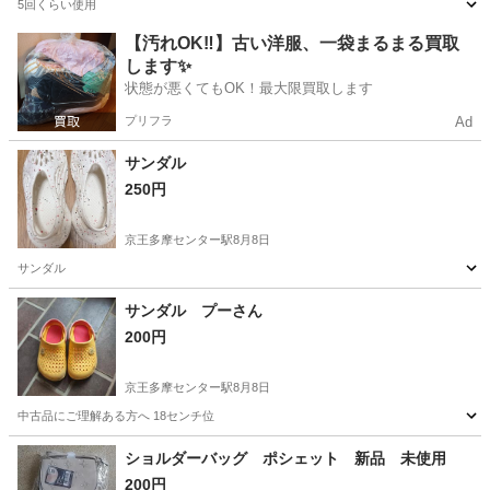
5回くらい使用
東京
千代田区
竹橋駅
靴
【汚れOK‼️】古い洋服、一袋まるまる買取
します✨
状態が悪くてもOK！最大限買取します
プリフラ
Ad
サンダル
250円
京王多摩センター駅
8月8日
サンダル
東京
多摩市
京王多摩センター駅
靴
サンダル プーさん
200円
京王多摩センター駅
8月8日
中古品にご理解ある方へ 18センチ位
東京
八王子市
京王多摩センター駅
靴
ショルダーバッグ ポシェット 新品 未使用
200円