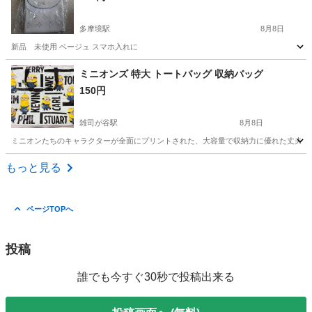
多摩境駅
8月8日
新品 未使用 ベージュ スマホ入れに
東京
町田市
多摩境駅
バッグ
新品
ミニオンズ 特大 トートバッグ 収納バッグ
150円
雑司が谷駅
8月8日
ミニオンたちのキャラクターが全面にプリントされた、大容量で収納力に優れた丈夫な素材のトー
東京
豊島区
雑司が谷駅
バッグ
もっと見る
ページTOPへ
投稿
誰でも今すぐ30秒で投稿出来る