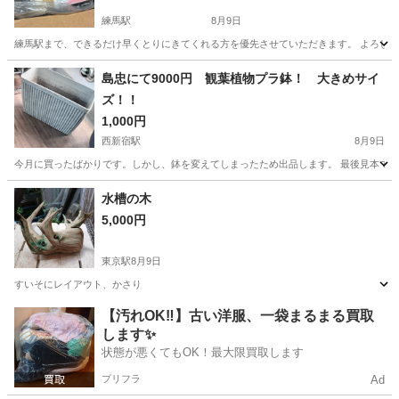
練馬駅
8月9日
練馬駅まで、できるだけ早くとりにきてくれる方を優先させていただきます。 よろし
東京
練馬区
練馬駅
その他
島忠にて9000円 観葉植物プラ鉢！ 大きめサイ
ズ！！
1,000円
西新宿駅
8月9日
今月に買ったばかりです。しかし、鉢を変えてしまったため出品します。 最後見本です
東京
新宿区
西新宿駅
その他
観葉植物
水槽の木
5,000円
東京駅
8月9日
すいそにレイアウト、かさり
東京
中央区
東京駅
その他
【汚れOK‼️】古い洋服、一袋まるまる買取
します✨
状態が悪くてもOK！最大限買取します
プリフラ
Ad