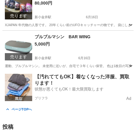
80,000円
売ります
新小金井駅
6月16日
XJAPAN 年代物の人形です。 20年くらい前のUFOキャッチャーの物です。 袋にしま
東京
三鷹市
新小金井駅
フィギュア
ブルブルマシン BAR WING
5,000円
売ります
新小金井駅
6月16日
運動、ブルブルマシン。 未使用に近いが、自宅で３年くらい保管。 色は1枚目の写真
東京
三鷹市
新小金井駅
その他
BAR
【汚れててもOK】着なくなった洋服、買取
ります！
状態が悪くてもOK！最大限買取します
プリフラ
Ad
ページTOPへ
投稿