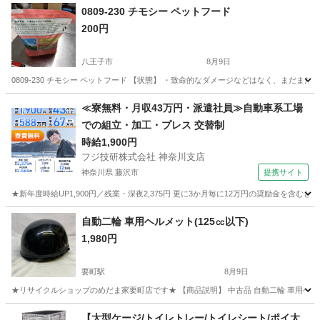
0809-230 チモシー ペットフード
200円
八王子市
8月9日
0809-230 チモシー ペットフード 【状態】 ・致命的なダメージなどはなく、まだ
東京
八王子市
その他
ペットフード
≪寮無料・月収43万円・派遣社員≫自動車系工場
での組立・加工・プレス 交替制
時給1,900円
フジ技研株式会社 神奈川支店
神奈川県 藤沢市
提携サイト
★新年度時給UP1,900円／残業・深夜2,375円 更に3か月毎に12万円の奨励金を含む
神奈川
藤沢市
その他
自動二輪 車用ヘルメット(125㏄以下)
1,980円
要町駅
8月9日
★リサイクルショップのめだま家要町店です★ 【商品説明】 中古品 自動二輪 車用ヘルメット
東京
豊島区
要町駅
その他
【大型ケージ/トイレトレー/トイレシート/ポイ太