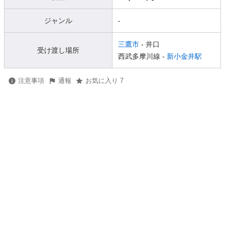
ジャンル
-
三鷹市
- 井口
受け渡し場所
西武多摩川線 -
新小金井駅
注意事項
通報
お気に入り 7