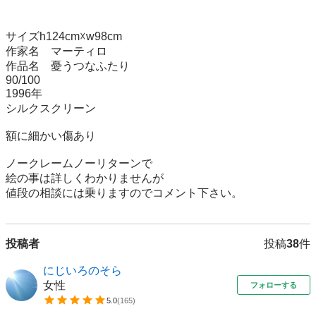
サイズh124cm☓w98cm

作家名　マーティロ

作品名　憂うつなふたり

90/100　　

1996年　

シルクスクリーン

額に細かい傷あり

ノークレームノーリターンで

絵の事は詳しくわかりませんが

投稿者
投稿
38
件
にじいろのそら
女性
フォローする
5.0
(
165
)