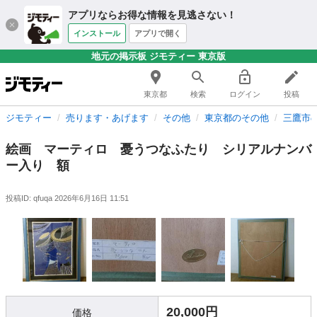
アプリならお得な情報を見逃さない！
インストール
アプリで開く
地元の掲示板 ジモティー 東京版
東京都
検索
ログイン
投稿
ジモティー
売ります・あげます
その他
東京都のその他
三鷹市
絵画 マーティロ 憂うつなふたり シリアルナンバ
ー入り 額
投稿ID: qfuqa
2026年6月16日 11:51
20,000円
価格