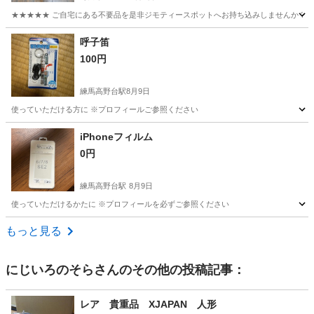
★★★★★ ご自宅にある不要品を是非ジモティースポットへお持ち込みしませんか？ 家
東京
町田市
その他
虫かご
呼子笛
100円
練馬高野台駅
8月9日
使っていただける方に ※プロフィールご参照ください
東京
練馬区
練馬高野台駅
その他
iPhoneフィルム
0円
練馬高野台駅
8月9日
使っていただけるかたに ※プロフィールを必ずご参照ください
東京
練馬区
練馬高野台駅
その他
もっと見る
にじいろのそら
さんのその他の投稿記事：
レア 貴重品 XJAPAN 人形