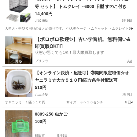
等 セット】 トムクレイト6000 旧型 すのこ付き
14,400円
北綾瀬駅
8月9日
大型犬・中型犬用品のまとめ売りです。 ①大型ケージ トムキャット トムクレイト6000 (旧型 ) 網すのこ
東京
足立区
北綾瀬駅
その他
【ボロボロ歓迎✨】古い学習机、無料伺い&
即買取OK🙆‍♀️
状態が悪くてもOK！最大限買取します
プリフラ
Ad
【オンライン決済・配送可】㉗期間限定特価☆オ
ヤニラミ☆大☆５１０円/匹☆条件付配送可
510円
八王子駅
8月9日
オヤニラミ １匹５１０円 サイズ ８〜１０センチ ８匹まで可 雌雄判別不可
東京
八王子市
八王子駅
その他
オヤニラミ
0809-250 虫かご
100円
町田市
8月9日