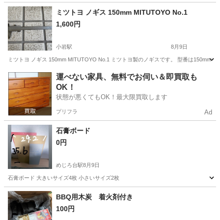
東京
世田谷区
代田橋駅
その他
ユッカ
ミツトヨ ノギス 150mm MITUTOYO No.1
1,600円
小岩駅
8月9日
ミツトヨ ノギス 150mm MITUTOYO No.1 ミツトヨ製のノギスです。 型番は15
東京
江戸川区
小岩駅
その他
ミツトヨ
運べない家具、無料でお伺い＆即買取も
OK！
状態が悪くてもOK！最大限買取します
プリフラ
Ad
石膏ボード
0円
めじろ台駅
8月9日
石膏ボード 大きいサイズ4枚 小さいサイズ2枚
東京
八王子市
めじろ台駅
その他
BBQ用木炭 着火剤付き
100円