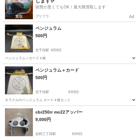
します✨
状態が悪くてもOK！最大限買取します
プリフラ
Ad
ペンジュラム
500円
北千住駅
8月8日
ペンジュラム＋カード４枚
東京
墨田区
北千住駅
その他
ペンジュラム＋カード
500円
北千住駅
8月8日
オラクルのペンジュラム カード４枚セット
東京
墨田区
北千住駅
その他
cbr250rr mc22アッパー
9,000円
志村三丁目駅
8月8日