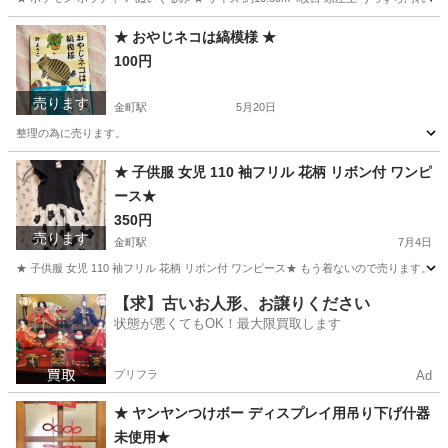
東京
葛飾区
金町駅
おもちゃ
ポッチャマ
★ おやじネコは縞模様 ★
100円
売ります
金町駅
5月20日
整理の為に売ります。
東京
葛飾区
金町駅
本/CD/DVD
おやじ
★ 子供服 女児 110 袖フリル 花柄 リボン付 ワンピ
ース★
350円
売ります
金町駅
7月4日
★ 子供服 女児 110 袖フリル 花柄 リボン付 ワンピース★ もう着ないので売ります
東京
葛飾区
金町駅
キッズ用品
女児
【求】古いお人形、お譲りください
状態が悪くてもOK！最大限買取します
プリフラ
Ad
★ ヤンヤンつけボー ディスプレイ用吊り下げ什器
未使用★