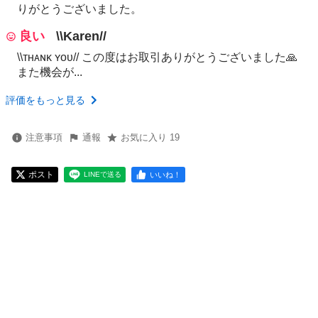
りがとうございました。
良い
\\Karen//
\\ᴛʜᴀɴᴋ ʏᴏᴜ// この度はお取引ありがとうございました🙏
また機会が...
評価をもっと見る
注意事項
通報
お気に入り 19
ポスト
いいね！
LINEで送る