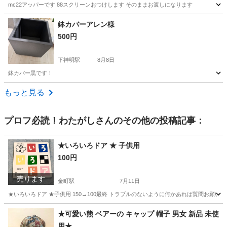
mc22アッパーです 88スクリーンおつけします そのままお渡しになります
東京
板橋区
志村三丁目駅
その他
鉢カバーアレン様
500円
下神明駅
8月8日
鉢カバー黒です！
東京
品川区
下神明駅
その他
もっと見る
プロフ必読！わたがし
さんのその他の投稿記事：
★いろいろドア ★ 子供用
100円
売ります
金町駅
7月11日
★いろいろドア ★子供用 150→100最終 トラブルのないように何かあれば質問お願
東京
葛飾区
金町駅
本/CD/DVD
ドア
★可愛い熊 ベアーの キャップ 帽子 男女 新品 未使
用★