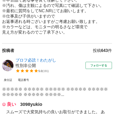
※中古品である事を良く理解して下さい。

※汚れ、傷は主観によるので写真にて確認して下さい。

※最初に質問をしてNC.NRにてお願いします。

※仕事及び子供がいますので

お返事遅れる時ございますがご考慮お願い致します。

※カラーなどは、モニターの明るさなど環境で

見え方が変わるのでご了承下さい。
投稿者
投稿
643
件
プロフ必読！わたがし
性別非公開
フォローする
5.0
(
191
)
身分証
電話番号
※※※※※ ※※※※※ ※※※※※ ※※※※※ ※※※※※
※※※※※ ※※※※※ ※※※※...
良い
3098yukio
スムーズで大変気持ちの良いお取引ができました。 あ