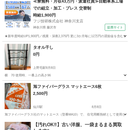
≪寮無料・月収43万円・派遣社員≫自動車系工場
での組立・加工・プレス 交替制
時給1,900円
フジ技研株式会社 神奈川支店
神奈川県 藤沢市
提携サイト
★新年度時給UP1,900円／残業・深夜2,375円 更に3か月毎に12万円の奨励金を含む
神奈川
藤沢市
その他
タオル干し
0円
上野毛駅
8月8日
横 70 使用時、一番上の高さ96
東京
世田谷区
上野毛駅
その他
旭ファイバーグラス マットエース6枚
2,500円
仙川駅
8月8日
旭ファイバーグラス社のマットエース（型番MA10）で、 住宅用断熱材として使用した
東京
調布市
仙川駅
その他
【汚れOK‼️】古い洋服、一袋まるまる買取