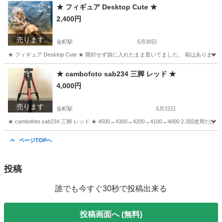
東京
葛飾区
金町駅
アクセサリー
フレーム
★ フィギュア Desktop Cute ★
2,400円
売ります
金町駅
5月30日
★ フィギュア Desktop Cute ★ 開封せず袋に入れたまま置いてました。 箱はありま
東京
葛飾区
金町駅
インテリア雑貨/小物
買い
★ cambofoto sab234 三脚 レッド ★
4,000円
売ります
金町駅
5月22日
★ cambofoto sab234 三脚 レッド ★ 4500→4300→4200→4100→4000 
東京
葛飾区
金町駅
カメラ
レッド
ページTOPへ
投稿
誰でも今すぐ30秒で投稿出来る
投稿画面へ (無料)