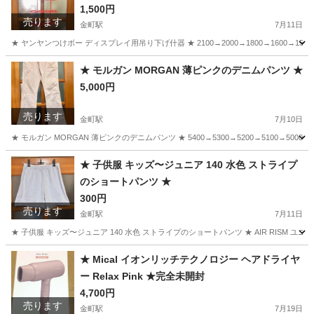
1,500円
売ります
金町駅
7月11日
★ ヤンヤンつけボー ディスプレイ用吊り下げ什器 ★ 2100→2000→1800→1600
東京
葛飾区
金町駅
その他
ヤンヤンつけボー
★ モルガン MORGAN 薄ピンクのデニムパンツ ★
5,000円
売ります
金町駅
7月10日
★ モルガン MORGAN 薄ピンクのデニムパンツ ★ 5400→5300→5200→5100→5000 サイズ M
東京
葛飾区
金町駅
服/ファッション
ピンク
★ 子供服 キッズ〜ジュニア 140 水色 ストライプ
のショートパンツ ★
300円
売ります
金町駅
7月11日
★ 子供服 キッズ〜ジュニア 140 水色 ストライプのショートパンツ ★ AIR RISM 
東京
葛飾区
金町駅
子供用品
ショートパンツ
★ Mical イオンリッチテクノロジー ヘアドライヤ
ー Relax Pink ★完全未開封
4,700円
売ります
金町駅
7月19日