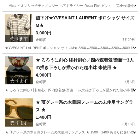
「Mical イオンリッチテクノロジー ヘアドライヤー Relax Pink ピンク 」完全未開封 4
東京
葛飾区
金町駅
美容家電
ヘアドライヤー
値下げ★YVESAINT LAURENT ポロシャツ サイズ
M★
3,000円
売ります
金町駅
7月29日
★YVESAINT LAURENT ポロシャツ サイズM★ 3800→3500→3300→3200→300
東京
葛飾区
金町駅
ポロシャツ
★ るろうに剣心 緋村剣心／四内森着紫/斎藤一3人
の描き下ろしが描かれた超小鉢 未使用 ★
4,900円
売ります
金町駅
7月5日
★ るろうに剣心 緋村剣心／四内森着紫/斎藤一3人の描き下ろしが描かれた超小鉢 限定品 未
東京
葛飾区
金町駅
生活雑貨
小鉢
★ 薄グレー系の木目調フレームの未使用サングラ
ス ★
1,400円
売ります
金町駅
6月18日
★ 薄グレー系の木目調フレームの未使用サングラス ★ 1500→1400 あまりに暑い