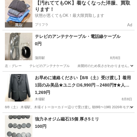
東京
品川区
下神明駅
その他
モンステラ
【汚れててもOK】着なくなった洋服、買取
ります！
状態が悪くてもOK！最大限買取します
プリフラ
Ad
テレビのアンテナケーブル・電話線ケーブル
0円
蒲田駅
8月8日
左：グレー テレビのアンテナケーブル 未開封のため長さがわかりません。 右
東京
大田区
蒲田駅
その他
ケーブル
お早めに連絡ください【8/8（土）受け渡し】着用
1回のみ美品★ユニクロ6,990円→2480円❣️★人気
の感動ジャケット（メンズM）⑥
1,269円
木場駅
8月8日
8/8（土） 木場駅、木場イトーヨーカドー辺りで受け渡し 朝8時〜19時 2026年モデル 人気の
東京
江東区
木場駅
その他
強力ネオジム磁石15個 厚さ5ミリ
100円