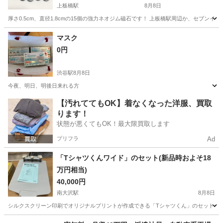
上板橋駅
8月8日
厚さ0.5cm、直径1.8cmの15個の強力ネオジム磁石です！ 上板橋駅周辺か、セブン
東京
板橋区
上板橋駅
その他
ネオジム磁石
マスク
0円
渋谷駅
8月8日
今夜、明日、明後日来れる方
東京
渋谷区
渋谷駅
その他
【汚れててもOK】着なくなった洋服、買取
ります！
状態が悪くてもOK！最大限買取します
プリフラ
Ad
「Tシャツくんワイド」のセット(新品時およそ18
万円相当)
40,000円
南大沢駅
8月8日
シルクスクリーン印刷でオリジナルプリントが作成できる「Tシャツくん」のセット一式です。 
東京
八王子市
南大沢駅
その他