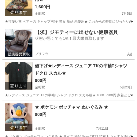
1,600円
売ります
金町駅
7月5日
★可愛い熊 ベアーの キャップ 帽子 男女 新品 未使用★ これからの時期にぴったりの可愛いクマ
東京
葛飾区
金町駅
小物
クマ
【求】ジモティーに出せない健康器具
状態が悪くてもOK！最大限買取します
プリフラ
Ad
値下げ★レディース ジュニア TKの半袖Tシャツ
ドクロ スカル★
900円
売ります
金町駅
5月23日
★レディース ジュニア TKの半袖Tシャツ ドクロ スカル柄★ 1000→900円 家着として
東京
葛飾区
金町駅
服/ファッション
ドクロ
★ ポケモン ポッチャマ ぬいぐるみ ★
900円
売ります
金町駅
7月11日
★ ポケモン ポッチャマ ぬいぐるみ ★ サイズ 約16.5cm 4枚目 頭左上 うっすら