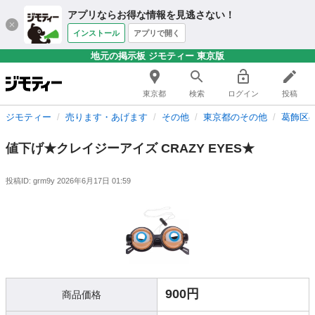
アプリならお得な情報を見逃さない！
インストール
アプリで開く
地元の掲示板 ジモティー 東京版
東京都
検索
ログイン
投稿
ジモティー
売ります・あげます
その他
東京都のその他
葛飾区
値下げ★クレイジーアイズ CRAZY EYES★
投稿ID: grm9y
2026年6月17日 01:59
900円
商品価格