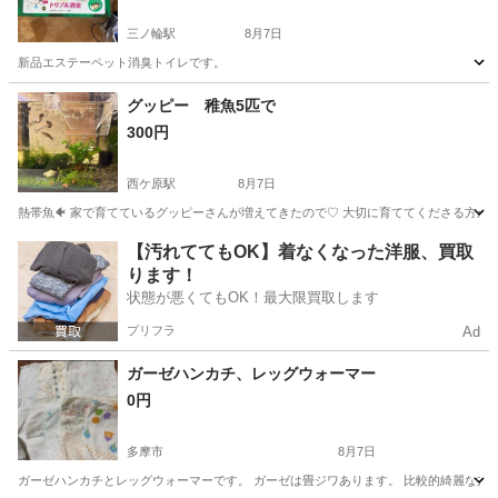
三ノ輪駅
8月7日
新品エステーペット消臭トイレです。
東京
台東区
三ノ輪駅
その他
トイレ
グッピー 稚魚5匹で
300円
西ケ原駅
8月7日
熱帯魚🐠 家で育てているグッピーさんが増えてきたので♡ 大切に育ててくださる方か
東京
北区
西ケ原駅
その他
【汚れててもOK】着なくなった洋服、買取
ります！
状態が悪くてもOK！最大限買取します
プリフラ
Ad
ガーゼハンカチ、レッグウォーマー
0円
多摩市
8月7日
ガーゼハンカチとレッグウォーマーです。 ガーゼは畳ジワあります。 比較的綺麗な方だ