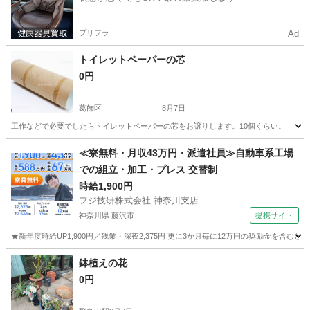
プリフラ
Ad
トイレットペーパーの芯
0円
葛飾区
8月7日
工作などで必要でしたらトイレットペーパーの芯をお譲りします。10個くらい。
東京
葛飾区
その他
トイレットペーパー
≪寮無料・月収43万円・派遣社員≫自動車系工場
での組立・加工・プレス 交替制
時給1,900円
フジ技研株式会社 神奈川支店
神奈川県 藤沢市
提携サイト
★新年度時給UP1,900円／残業・深夜2,375円 更に3か月毎に12万円の奨励金を含む
神奈川
藤沢市
その他
鉢植えの花
0円