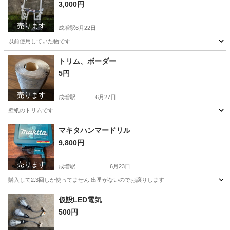
3,000円
売ります
成増駅
6月22日
以前使用していた物です
東京
板橋区
成増駅
その他
トリム、ボーダー
5円
売ります
成増駅
6月27日
壁紙のトリムです
東京
板橋区
成増駅
その他
壁紙
マキタハンマードリル
9,800円
売ります
成増駅
6月23日
購入して2.3回しか使ってません 出番がないのでお譲りします
東京
板橋区
成増駅
その他
マキタハンマードリル
仮設LED電気
500円