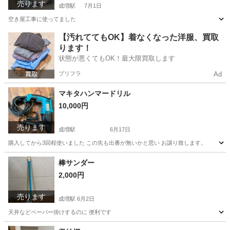
売ります
成増駅
7月1日
空き屋工事に使ってました
東京
板橋区
成増駅
その他
LED
【汚れててもOK】着なくなった洋服、買取
ります！
状態が悪くてもOK！最大限買取します
プリフラ
Ad
マキタハンマードリル
10,000円
売ります
成増駅
6月17日
購入してから3回程使いました この先も出番が無いかと思い お譲り致します。
東京
板橋区
成増駅
その他
棒サンダー
2,000円
売ります
成増駅
6月2日
天井などペーパー掛けするのに 便利です
東京
板橋区
成増駅
野球