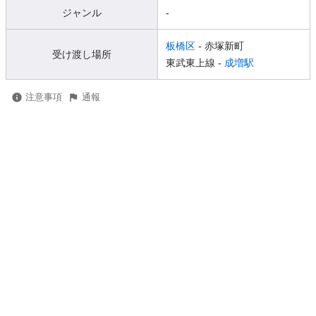
ジャンル
-
板橋区
- 赤塚新町
受け渡し場所
東武東上線 -
成増駅
注意事項
通報