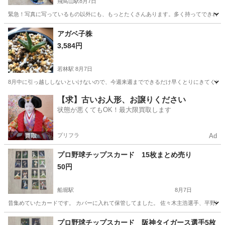
飛鳥山駅
8月7日
緊急！写真に写っているもの以外にも、もっとたくさんあります。多く持ってできれば
東京
北区
飛鳥山駅
その他
アガベ子株
3,584円
若林駅
8月7日
8月中に引っ越ししないといけないので、今週来週までできるだけ早くとりにきてくれる
東京
世田谷区
若林駅
その他
アガベ
【求】古いお人形、お譲りください
状態が悪くてもOK！最大限買取します
プリフラ
Ad
プロ野球チップスカード 15枚まとめ売り
50円
船堀駅
8月7日
昔集めていたカードです。 カバーに入れて保管してました。 佐々木主浩選手、平野恵一選手
東京
江戸川区
船堀駅
その他
プロ野球チップス
プロ野球チップスカード 阪神タイガース選手5枚