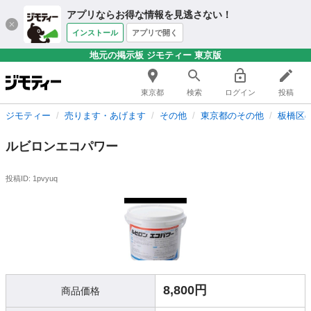
アプリならお得な情報を見逃さない！
インストール
アプリで開く
地元の掲示板 ジモティー 東京版
東京都
検索
ログイン
投稿
ジモティー
売ります・あげます
その他
東京都のその他
板橋区
ルビロンエコパワー
投稿ID: 1pvyuq
8,800円
商品価格