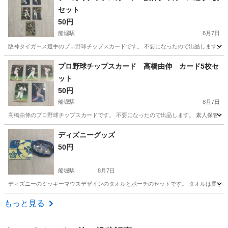
セット
50円
船堀駅
8月7日
阪神タイガース選手のプロ野球チップスカードです。 不要になったので出品します。 
東京
江戸川区
船堀駅
その他
阪神タイガース
プロ野球チップスカード 高橋由伸 カード5枚セ
ット
50円
船堀駅
8月7日
高橋由伸のプロ野球チップスカードです。 不要になったので出品します。 素人保管で
東京
江戸川区
船堀駅
その他
カード
ディズニーグッズ
50円
船堀駅
8月7日
ディズニーのミッキーマウスデザインのタオルとポーチのセットです。 タオルは柔らか
東京
江戸川区
船堀駅
その他
タオル
もっと見る