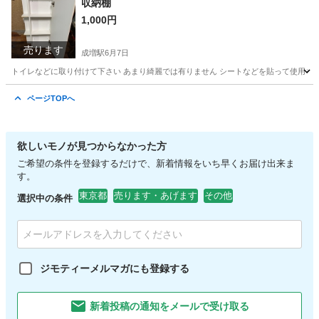
収納棚
1,000円
売ります
成増駅
6月7日
トイレなどに取り付けて下さい あまり綺麗では有りません シートなどを貼って使用を
東京
板橋区
成増駅
収納家具
トイレ
ページTOPへ
欲しいモノが見つからなかった方
ご希望の条件を登録するだけで、新着情報をいち早くお届け出来ま
す。
東京都
売ります・あげます
その他
選択中の条件
ジモティーメルマガにも登録する
新着投稿の通知をメールで受け取る