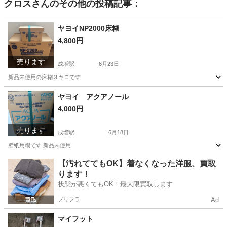
クロス
さんのその他の投稿記事：
ヤヨイNP2000床糊
4,800円
売ります
成増駅
6月23日
新品未使用の床糊３キロです
東京
板橋区
成増駅
その他
ヤヨイ
ヤヨイ アクアノール
4,000円
売ります
成増駅
6月18日
壁紙用糊です 新品未使用
東京
板橋区
成増駅
その他
ヤヨイ
【汚れててもOK】着なくなった洋服、買取
ります！
状態が悪くてもOK！最大限買取します
プリフラ
Ad
マイフット