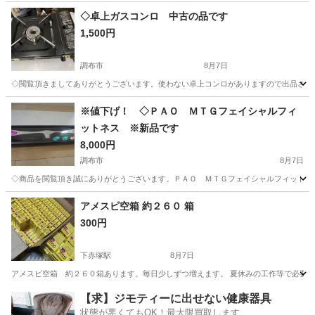
東京
多摩市
その他
◇卓上ガスコンロ 中古の品です
1,500円
調布市
8月7日
◇閲覧頂きましてありがとうございます。使わない卓上コンロがありますので出品させ
東京
調布市
その他
ガスコンロ
※値下げ！ ◇ＰＡＯ ＭＴＧフェイシャルフィ
ットネス ※新品です
8,000円
調布市
8月7日
◇商品を閲覧頂き誠にありがとうございます。ＰＡＯ ＭＴＧフェイシャルフィットネス
東京
調布市
その他
MTG
アメスピ空箱 約２６０ 箱
300円
下赤塚駅
8月7日
アメスピ空箱 約２６０箱あります。毎日少しずつ増えます。 夏休みの工作等で必要な
東京
練馬区
下赤塚駅
その他
【求】ジモティーに出せない健康器具
状態が悪くてもOK！最大限買取します