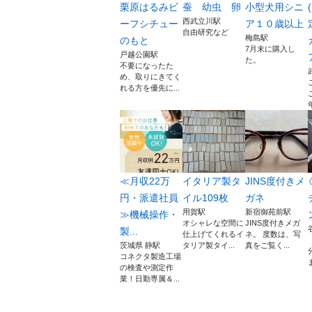
栗原はるみビ
蚕 幼虫 卵
小型犬用シニ
西武立川駅
ーフシチュー
ア１０歳以上
自由研究など
梅島駅
のもと
7月末に購入し
戸越公園駅
た。
不要になったた
め、取りにきてく
れる方を優先に...
≪月収22万
イタリア製タ
JINS度付きメ
円・派遣社員
イル109枚
ガネ
用賀駅
新宿御苑前駅
≫機械操作・
オシャレな空間に
JINS度付きメガ
製...
仕上げてくれるイ
ネ。 度数は、写
茨城県 静駅
タリア製タイ...
真をご覧く...
コネクタ製造工場
の検査や測定作
業！日勤専属＆...