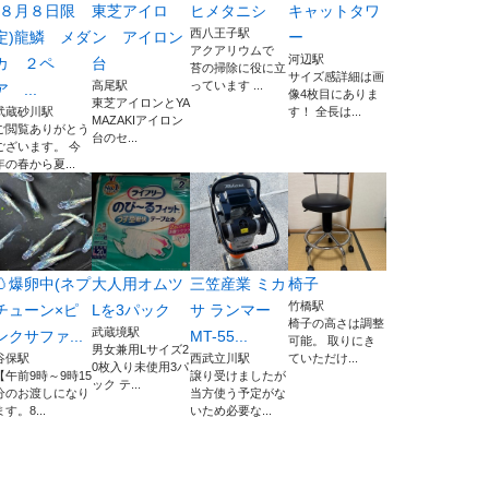
(８月８日限
東芝アイロ
ヒメタニシ
キャットタワ
西八王子駅
定)龍鱗 メダ
ン アイロン
ー
アクアリウムで
河辺駅
カ ２ペ
台
苔の掃除に役に立
サイズ感詳細は画
高尾駅
っています ...
ア ...
像4枚目にありま
東芝アイロンとYA
武蔵砂川駅
す！ 全長は...
MAZAKIアイロン
ご閲覧ありがとう
台のセ...
ございます。 今
年の春から夏...
🥚爆卵中(ネプ
大人用オムツ
三笠産業 ミカ
椅子
竹橋駅
チューン×ピ
Lを3パック
サ ランマー
椅子の高さは調整
武蔵境駅
ンクサファ...
MT-55...
可能。 取りにき
男女兼用Lサイズ2
谷保駅
西武立川駅
ていただけ...
0枚入り未使用3パ
【午前9時～9時15
譲り受けましたが
ック テ...
分のお渡しになり
当方使う予定がな
ます。8...
いため必要な...