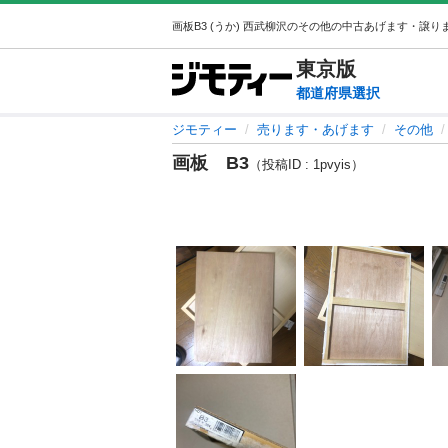
東京
版
都道府県選択
ジモティー
売ります・あげます
その他
画板 B3
（投稿ID : 1pvyis）