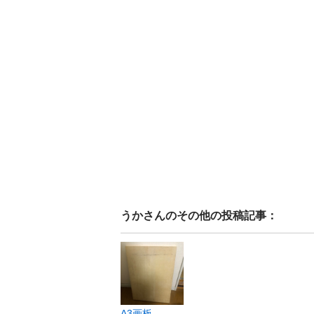
うか
さんのその他の投稿記事：
A3画板