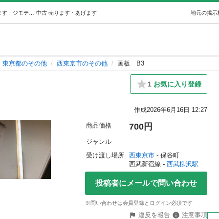
画板B3 (うか) 西武柳沢のその他の中古あげます・譲ります｜ジモティーで不用品の処分
中古
売ります・あげます
地元の掲示
東京都のその他
西東京市のその他
画板 B3
1
お気に入り登録
作成
2026年6月16日 12:27
商品価格
700円
ジャンル
-
受け渡し場所
西東京市
 - 保谷町
西武新宿線 - 
西武柳沢駅
投稿者にメールで問い合わせ
※問い合わせは会員登録とログイン必須です
違反を報告
注意事項