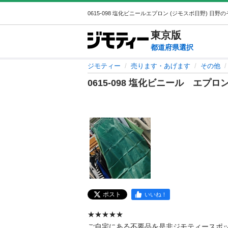
東京
版
都道府県選択
ジモティー
売ります・あげます
その他
0615-098 塩化ビニール エプロ
ポスト
いいね！
★★★★★

ご自宅にある不要品を是非ジモティースポ