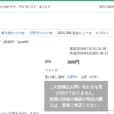
0615-098 塩化ビニールエプロン (ジモスポ日野) 日野のその他の中古あげます・譲ります｜ジモティーで不用品の処分
中古
売ります・あげます
地元の掲示
東京都のその他
日野市のその他
0615-098 塩化ビニール エプロン
ン
（投稿ID : 1puwf8）
更新
2026年7月1日 01:39
作成
2026年6月28日 06:13
価格
300円
ジャンル
-
受け渡し場所
日野市
 - 上田（大字）
この投稿はお問い合わせを受
け付けておりません。
投稿の詳細の確認や商品の購
入は、直接ご来店ください。
ットへお持ち込みしません