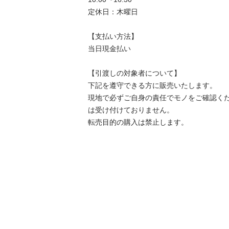
定休日：木曜日

【⽀払い⽅法】

当日現金払い

【引渡しの対象者について】

下記を遵守できる⽅に販売いたします。

現地で必ずご⾃⾝の責任でモノをご確認く
は受け付けておりません。

転売⽬的の購⼊は禁⽌します。