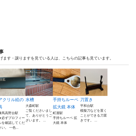
事
 中古あげます・譲りますを見ている人は、こちらの記事も見ています。
アクリル絵の
水槽
手持ちルーペ
刀置き
大森町駅
平和台駅
具
拡大鏡 本体
ご覧くださいまし
模擬刀などを置く
練馬高野台駅
町屋駅
て、ありがとうご
ことができる刀置
★必ずプロフィー
手持ちルーペ 拡
ざいます。 ...
きです。 ...
ルを確認してくだ
大鏡 本体
さい。 一色...