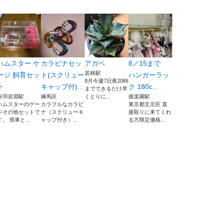
ハムスター ケ
カラビナセッ
アガベ
8／15まで
若林駅
ージ 飼育セッ
ト(スクリュー
ハンガーラッ
8月今週7日夜20時
ト
キャップ付)...
ク 180c...
までできるだけ早
赤羽岩淵駅
練馬区
くとりに...
後楽園駅
ハムスターのゲー
カラフルなカラビ
東京都文京区 直
ジその他セットで
ナ（スクリューキ
接取りに来てくれ
す。 滑車と...
ャップ付き）...
る方限定価格...