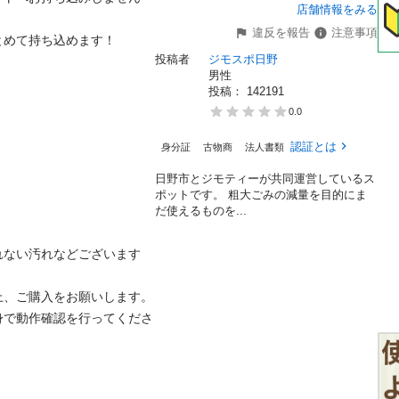
店舗情報をみる
違反を報告
注意事項
めて持ち込めます！

投稿者
ジモスポ日野
男性
投稿： 
142191
0.0
認証とは
身分証
古物商
法人書類
日野市とジモティーが共同運営しているス
ポットです。 粗⼤ごみの減量を⽬的にま
だ使えるものを...
ない汚れなどございます

、ご購入をお願いします。

身で動作確認を行ってくださ