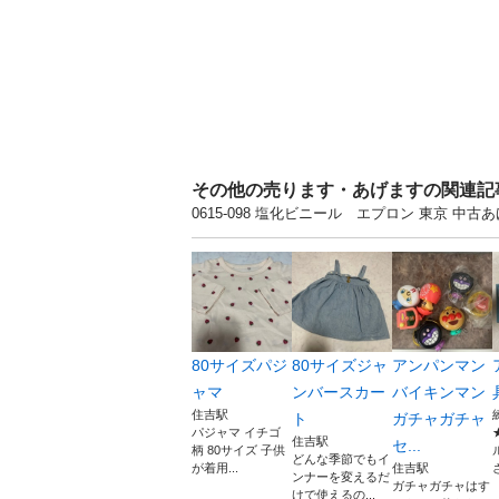
その他の売ります・あげますの関連記
0615-098 塩化ビニール エプロン 東京
80サイズパジ
80サイズジャ
アンパンマン
ャマ
ンバースカー
バイキンマン
住吉駅
ト
ガチャガチャ
パジャマ イチゴ
住吉駅
セ...
柄 80サイズ 子供
どんな季節でもイ
が着用...
住吉駅
ンナーを変えるだ
ガチャガチャはす
けで使えるの...