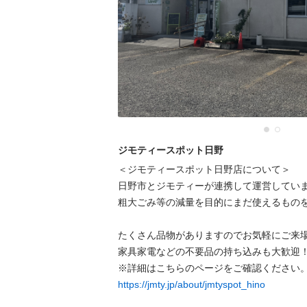
ジモティースポット日野
＜ジモティースポット日野店について＞

日野市とジモティーが連携して運営していま
粗⼤ごみ等の減量を⽬的にまだ使えるものを
たくさん品物がありますのでお気軽にご来場
家具家電などの不要品の持ち込みも大歓迎！
https://jmty.jp/about/jmtyspot_hino