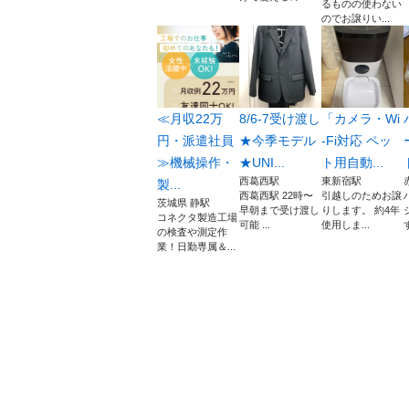
るものの使わない
のでお譲りい...
≪月収22万
8/6-7受け渡し
「カメラ・Wi
円・派遣社員
★今季モデル
-Fi対応 ペッ
≫機械操作・
★UNI...
ト用自動...
西葛西駅
東新宿駅
製...
西葛西駅 22時〜
引越しのためお譲
茨城県 静駅
早朝まで受け渡し
りします。 約4年
コネクタ製造工場
可能 ...
使用しま...
の検査や測定作
業！日勤専属＆...