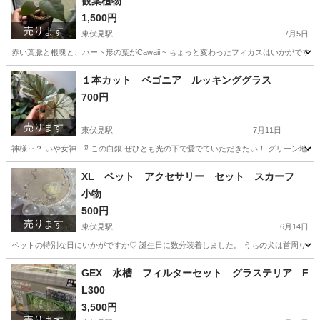
観葉植物
1,500円
売ります
東伏見駅
7月5日
赤い葉脈と根塊と、ハート形の葉がCawaii ~ ちょっと変わったフィカスはいかがですか
東京
西東京市
東伏見駅
その他
フィカス
１本カット ベゴニア ルッキンググラス
700円
売ります
東伏見駅
7月11日
神様‥？ いや女神…⁇ この白銀 ぜひとも光の下で愛でていただきたい！ グリーン地
東京
西東京市
東伏見駅
その他
XL ペット アクセサリー セット スカーフ
小物
500円
売ります
東伏見駅
6月14日
ペットの特別な日にいかがですか♡ 誕生日に数分装着しました。 うちの犬は首周り40㌢で
東京
西東京市
東伏見駅
その他
GEX 水槽 フィルターセット グラステリア F
L300
3,500円