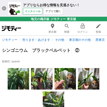
アプリならお得な情報を見逃さない！
インストール
アプリで開く
地元の掲示板 ジモティー 東京版
東京都
検索
ログイン
投稿
ジモティー
売ります・あげます
その他
東京都のその他
西東京
シンゴニウム ブラックベルベット ②
投稿ID: 1pukeh