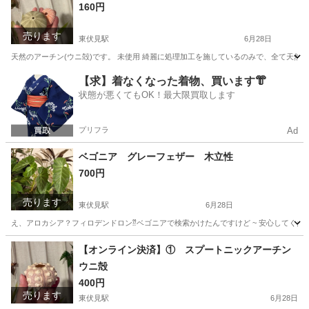
160円
売ります
東伏見駅
6月28日
天然のアーチン(ウニ殻)です。 未使用 綺麗に処理加工を施しているのみで、全て天然
東京
西東京市
東伏見駅
その他
天然
【求】着なくなった着物、買います👘
状態が悪くてもOK！最大限買取します
プリフラ
Ad
ベゴニア グレーフェザー 木立性
700円
売ります
東伏見駅
6月28日
え、アロカシア？フィロデンドロン⁇ベゴニアで検索かけたんですけど ~ 安心してくださ
東京
西東京市
東伏見駅
その他
【オンライン決済】① スプートニックアーチン
ウニ殻
400円
売ります
東伏見駅
6月28日