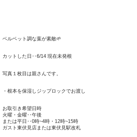
ベルベット調な葉が素敵🌱

カットした日‥6/14 現在未発根

写真１枚目は親さんです。

・根本を保湿しジップロックでお渡し

お取引き希望日時

火曜・金曜‥午後

または平日‥0時~4時・12時~15時

ガスト東伏見店または東伏見駅改札
