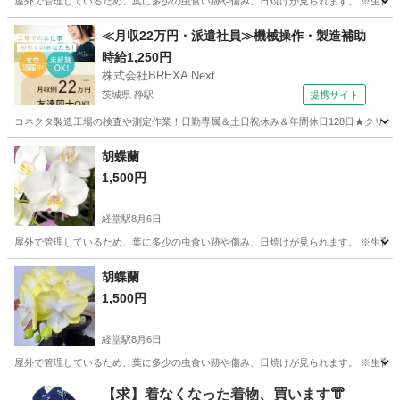
屋外で管理しているため、葉に多少の虫食い跡や傷み、日焼けが見られます。 ※生育は
東京
世田谷区
経堂駅
その他
胡蝶蘭
≪月収22万円・派遣社員≫機械操作・製造補助
時給1,250円
株式会社BREXA Next
茨城県 静駅
提携サイト
コネクタ製造工場の検査や測定作業！日勤専属＆土日祝休み＆年間休日128日★クリーン
茨城
常陸大宮市
静駅
その他
胡蝶蘭
1,500円
経堂駅
8月6日
屋外で管理しているため、葉に多少の虫食い跡や傷み、日焼けが見られます。 ※生育は
東京
世田谷区
経堂駅
その他
胡蝶蘭
胡蝶蘭
1,500円
経堂駅
8月6日
屋外で管理しているため、葉に多少の虫食い跡や傷み、日焼けが見られます。 ※生育は
東京
世田谷区
経堂駅
その他
【求】着なくなった着物、買います👘