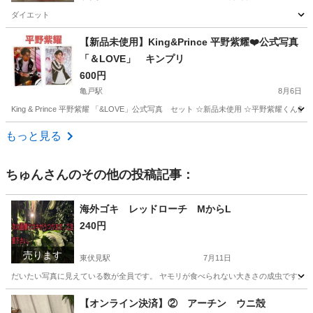
ダイエット
東京
中央区
東京駅
その他
【新品未使用】King&Prince 平野紫耀❤️公式写真
「＆LOVE」 キンプリ
600円
亀戸駅
8月6日
King & Prince 平野紫耀 「&LOVE」公式写真 セット ☆新品未使用 ☆平野紫耀くん個人
東京
江東区
亀戸駅
その他
King
もっと見る
ちゅん
さんのその他の投稿記事：
海外ゴキ レッドローチ MからL
240円
売ります
東伏見駅
7月11日
だいたい写真に見えている数が全員です。 ヤモリが食べられない大きさの成虫です。 卵から
東京
西東京市
東伏見駅
その他
レッドローチ
【オンライン決済】② アーチン ウニ殻