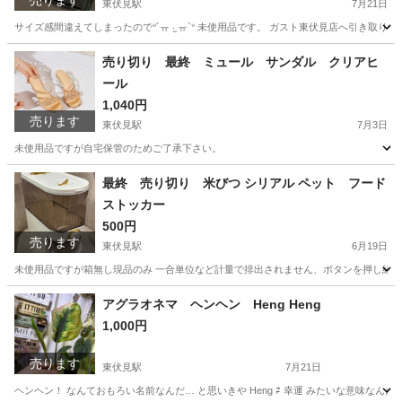
売ります
東伏見駅
7月21日
サイズ感間違えてしまったのでᐡ´ㅠ ‧̫ ㅠ`‍ᐡ 未使用品です。 ガスト東伏見店へ引き取りに
東京
西東京市
東伏見駅
その他
売り切り 最終 ミュール サンダル クリアヒ
ール
1,040円
売ります
東伏見駅
7月3日
未使用品ですが自宅保管のためご了承下さい。
東京
西東京市
東伏見駅
靴
最終 売り切り 米びつ シリアル ペット フード
ストッカー
500円
売ります
東伏見駅
6月19日
未使用品ですが箱無し現品のみ 一合単位など計量で排出されません、ボタンを押し続ける
東京
西東京市
東伏見駅
その他
米びつ
アグラオネマ ヘンヘン Heng Heng
1,000円
売ります
東伏見駅
7月21日
ヘンヘン！ なんておもろい名前なんだ… と思いきや Heng ⇄ 幸運 みたいな意味なん