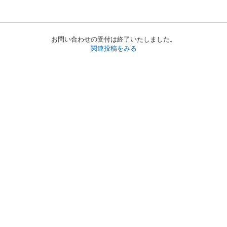
お問い合わせの受付は終了いたしました。
関連投稿をみる
初めての方へ
利用規約
プライバシーポリシー
プライバシー・ステートメント
健全化に資する運用方針
お問い合わせ
運営会社
サイトマップ
ご利用ガイド
フリーワードで探す
PC版で表示
都道府県選択
特定商取引法の表示
利用者情報の外部送信について