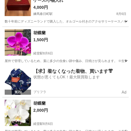
ケース/小物入れ
4,000円
練馬春日町駅
8月6日
数十年前にディズニーランドで購入した、オルゴール付きのアクセサリーケース／小物入
東京
練馬区
練馬春日町駅
その他
オルゴール
胡蝶蘭
1,500円
経堂駅
8月6日
屋外で管理しているため、葉に多少の虫食い跡や傷み、日焼けが見られます。 ※生育は
東京
世田谷区
経堂駅
その他
胡蝶蘭
【求】着なくなった着物、買います👘
状態が悪くてもOK！最大限買取します
プリフラ
Ad
胡蝶蘭
2,000円
経堂駅
8月6日