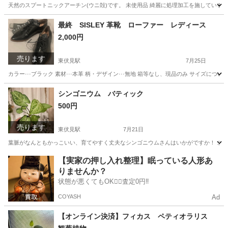
天然のスプートニックアーチン(ウニ殻)です。 未使用品 綺麗に処理加工を施しているのみ
東京
西東京市
東伏見駅
その他
天然
最終 SISLEY 革靴 ローファー レディース
2,000円
売ります
東伏見駅
7月25日
カラー···ブラック 素材···本革 柄・デザイン···無地 箱等なし、現品のみ サイズ
東京
西東京市
東伏見駅
靴
本革
シンゴニウム バティック
500円
売ります
東伏見駅
7月21日
葉脈がなんともかっこいい、育てやすく丈夫なシンゴニウムさんはいかがですか！ こ
東京
西東京市
東伏見駅
その他
【実家の押し入れ整理】眠っている人形あ
りませんか？
状態が悪くてもOK🙆‍♀️査定0円‼️
COYASH
Ad
【オンライン決済】フィカス ペティオラリス