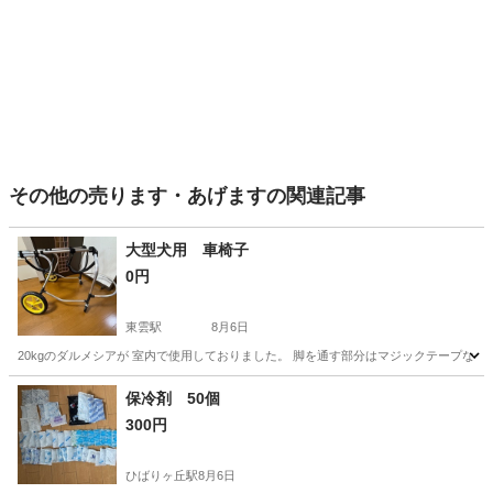
その他の売ります・あげますの関連記事
大型犬用 車椅子
0円
東雲駅
8月6日
20kgのダルメシアが 室内で使用しておりました。 脚を通す部分はマジックテープなの
東京
江東区
東雲駅
その他
保冷剤 50個
300円
ひばりヶ丘駅
8月6日