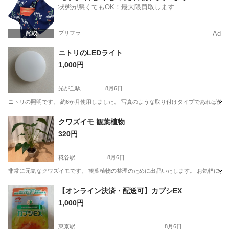
状態が悪くてもOK！最大限買取します
プリフラ
Ad
ニトリのLEDライト
1,000円
光が丘駅
8月6日
ニトリの照明です。 約6か月使用しました。 写真のような取り付けタイプであれば使
東京
練馬区
光が丘駅
その他
クワズイモ 観葉植物
320円
糀谷駅
8月6日
非常に元気なクワズイモです。 観葉植物の整理のために出品いたします。 お気軽にお問
東京
大田区
糀谷駅
その他
【オンライン決済・配送可】カプシEX
1,000円
東京駅
8月6日