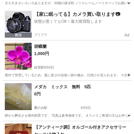
大小大きさいろいろありますが、50個の保冷剤 ノークレームノーリターンでお願いいた
東京
西東京市
ひばりヶ丘駅
その他
保冷剤
【家に眠ってる】カメラ買い取ります📷
状態が悪くてもOK！最大限買取します
プリフラ
Ad
胡蝶蘭
1,000円
経堂駅
8月6日
屋外で管理しているため、葉に多少の虫食い跡や傷み、日焼けが見られます。 ※生育は
東京
世田谷区
経堂駅
その他
胡蝶蘭
メダカ ミックス 無料 5匹
0円
鷹の台駅
8月6日
卵から孵化させ屋外飼育です。 写真は参考個体です。 オスメスご希望の方はお申し出く
東京
小平市
鷹の台駅
その他
【アンティーク調】オルゴール付きアクセサリー