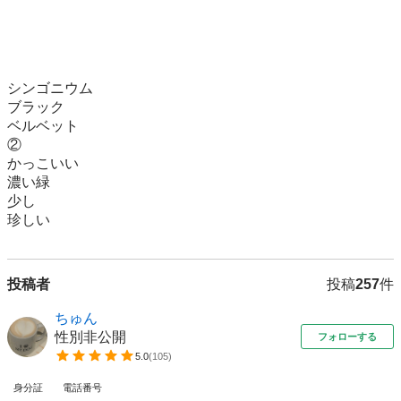
シンゴニウム

ブラック

ベルベット

②

かっこいい

濃い緑

少し

珍しい
投稿者
投稿
257
件
ちゅん
性別非公開
フォローする
5.0
(
105
)
身分証
電話番号