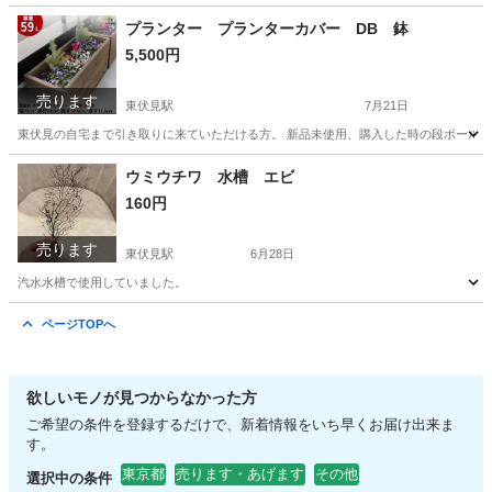
東京
西東京市
東伏見駅
その他
アグラオネマ
プランター プランターカバー DB 鉢
5,500円
売ります
東伏見駅
7月21日
東伏見の自宅まで引き取りに来ていただける方。 新品未使用、購入した時の段ボールすら
東京
西東京市
東伏見駅
その他
プランターカバー
ウミウチワ 水槽 エビ
160円
売ります
東伏見駅
6月28日
汽水水槽で使用していました。
東京
西東京市
東伏見駅
その他
ウミウチワ
ページTOPへ
欲しいモノが見つからなかった方
ご希望の条件を登録するだけで、新着情報をいち早くお届け出来ま
す。
東京都
売ります・あげます
その他
選択中の条件