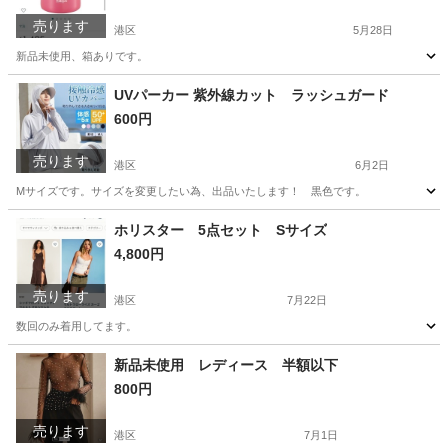
売ります
港区
5月28日
新品未使用、箱ありです。
東京
港区
調理器具
マグ
UVパーカー 紫外線カット ラッシュガード
600円
売ります
港区
6月2日
Mサイズです。サイズを変更したい為、出品いたします！ 黒色です。
東京
港区
パーカー
ラッシュガード
ホリスター 5点セット Sサイズ
4,800円
売ります
港区
7月22日
数回のみ着用してます。
東京
港区
ワンピース
ホリスター
新品未使用 レディース 半額以下
800円
売ります
港区
7月1日