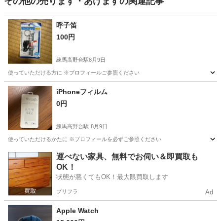
その他の売ります・あげますの関連記事
呼子笛
100円
練馬高野台駅
8月9日
使っていただける方に ※プロフィールご参照ください
東京
練馬区
練馬高野台駅
その他
iPhoneフィルム
0円
練馬高野台駅
8月9日
使っていただけるかたに ※プロフィールを必ずご参照ください
東京
練馬区
練馬高野台駅
その他
運べない家具、無料でお伺い＆即買取も
OK！
状態が悪くてもOK！最大限買取します
プリフラ
Ad
Apple Watch