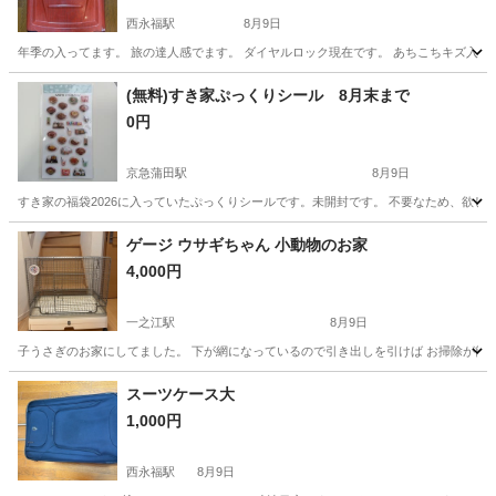
西永福駅
8月9日
年季の入ってます。 旅の達人感でます。 ダイヤルロック現在です。 あちこちキズ入ってます。
東京
杉並区
西永福駅
その他
スーツケース
(無料)すき家ぷっくりシール 8月末まで
0円
京急蒲田駅
8月9日
すき家の福袋2026に入っていたぷっくりシールです。未開封です。 不要なため、欲しい
東京
大田区
京急蒲田駅
その他
無料
ゲージ ウサギちゃん 小動物のお家
4,000円
一之江駅
8月9日
子うさぎのお家にしてました。 下が網になっているので引き出しを引けば お掃除が簡単でした
東京
江戸川区
一之江駅
その他
スーツケース大
1,000円
西永福駅
8月9日