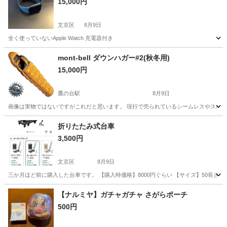
15,000円
文京区
8月9日
全く使っていないApple Watch 充電器付き
東京
文京区
その他
mont-bell ダウンハガー#2(秋冬用)
15,000円
鷹の台駅
8月9日
画像は実物ではないですがこれだと思います。 現行で売られているシームレスやスパイ
東京
小平市
鷹の台駅
その他
折りたたみ式台車
3,500円
文京区
8月9日
三か月ほど前に購入した台車です。 【購入時価格】8000円ぐらい 【サイズ】50長さ x 
東京
文京区
その他
【ナルミヤ】ガチャガチャ さがらポーチ
500円