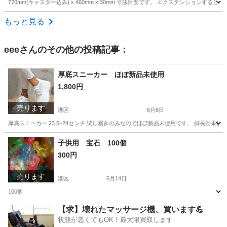
770mm(キャスター込み) x 460mm x 30mm 寸法目安です。 エクステンションす
東京
杉並区
西永福駅
その他
もっと見る
eee
さんのその他の投稿記事：
厚底スニーカー ほぼ新品未使用
1,800円
売ります
港区
6月8日
厚底スニーカー 23.5~24センチ 試し履きのみなのでほぼ新品未使用です。 脚長効果抜
東京
港区
靴
厚底
子供用 宝石 100個
300円
売ります
港区
6月14日
100個
東京
港区
その他
【求】壊れたマッサージ機、買います💪
状態が悪くてもOK！最大限買取します