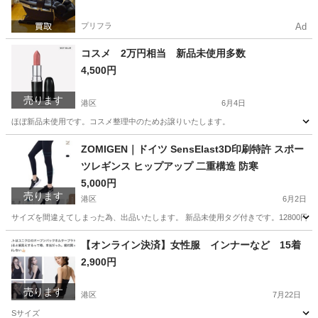
プリフラ
Ad
コスメ 2万円相当 新品未使用多数
4,500円
売ります
港区
6月4日
ほぼ新品未使用です。コスメ整理中のためお譲りいたします。
東京
港区
化粧品
新品
ZOMIGEN｜ドイツ SensElast3D印刷特許 スポー
ツレギンス ヒップアップ 二重構造 防寒
5,000円
売ります
港区
6月2日
サイズを間違えてしまった為、出品いたします。 新品未使用タグ付きです。12800円
東京
港区
スポーツウェア
ヒップアップ
【オンライン決済】女性服 インナーなど 15着
2,900円
売ります
港区
7月22日
Sサイズ