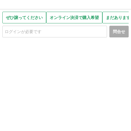
ぜひ譲ってください
オンライン決済で購入希望
まだあります
問合せ
初めての方へ
利用規約
プライバシーポリシー
プライバシー・ステートメント
健全化に資する運用方針
お問い合わせ
運営会社
サイトマップ
ご利用ガイド
フリーワードで探す
PC版で表示
都道府県選択
特定商取引法の表示
利用者情報の外部送信について