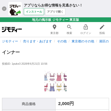
アプリならお得な情報を見逃さない！
インストール
アプリで開く
地元の掲示板 ジモティー 東京版
東京都
検索
ログイン
投稿
ジモティー
売ります・あげます
その他
東京都のその他
港区の
インナー
投稿ID: 1puke3
2026年6月21日 10:56
2,000円
商品価格