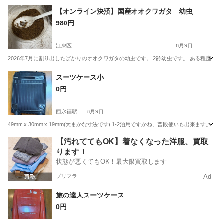
神奈川
藤沢市
その他
【オンライン決済】国産オオクワガタ 幼虫
980円
江東区
8月9日
2026年7月に割り出したばかりのオオクワガタの幼虫です。 2齢幼虫です。 ある程度
東京
江東区
その他
スーツケース小
0円
西永福駅
8月9日
49mm x 30mm x 19mm(大まかな寸法です) 1-2泊用ですかね。普段使いも出来
東京
杉並区
西永福駅
その他
スーツケース
【汚れててもOK】着なくなった洋服、買取
ります！
状態が悪くてもOK！最大限買取します
プリフラ
Ad
旅の達人スーツケース
0円