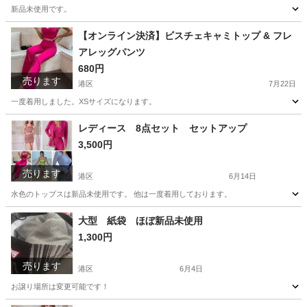
新品未使用です。
東京
港区
シャツ
新品
【オンライン決済】ビスチェキャミトップ & フレ
アレッグパンツ
680円
売ります
港区
7月22日
一度着用しました。XSサイズになります。
東京
港区
ボトムス
レディース 8点セット セットアップ
3,500円
売ります
港区
6月14日
水色のトップスは新品未使用です。 他は一度着用しております。
東京
港区
ワンピース
セットアップ
大型 紙袋 ほぼ新品未使用
1,300円
売ります
港区
6月4日
お譲り場所は変更可能です！