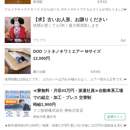
新宿駅
8月9日
ナルミヤキャラクターズ さがらぽーち ガチャガチャでナカムラくんが当たりました。
東京
新宿区
新宿駅
その他
【求】古いお人形、お譲りください
状態が悪くてもOK！最大限買取します
プリフラ
Ad
DOD ソトネノキワミエアー Mサイズ
12,000円
鷹の台駅
8月9日
使用回数は2回ほどです。 上のカバーは汚れや破れもなく、エアー部分も正常です。 
東京
小平市
鷹の台駅
その他
≪寮無料・月収43万円・派遣社員≫自動車系工場
での組立・加工・プレス 交替制
時給1,900円
フジ技研株式会社 神奈川支店
神奈川県 藤沢市
提携サイト
★新年度時給UP1,900円／残業・深夜2,375円 更に3か月毎に12万円の奨励金を含む