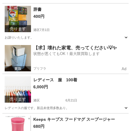
東京
港区
Tシャツ
インナー
辞書
400円
売ります
港区
7月1日
お譲りいたします。
東京
港区
参考書
【求】壊れた家電、売ってください💡✨
状態が悪くてもOK！最大限買取します
プリフラ
Ad
レディース 服 100着
6,000円
売ります
港区
6月21日
レディースの服です。新品未使用多数あり。
東京
港区
Tシャツ
新品
Keeps キープス フードマグ スープージャー
680円