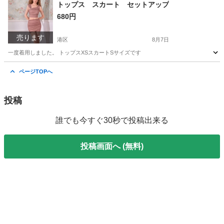
東京
港区
トレーナー
紙袋
トップス スカート セットアップ
680円
売ります
港区
8月7日
一度着用しました。 トップスXSスカートSサイズです
東京
港区
スカート
セットアップ
ページTOPへ
投稿
誰でも今すぐ30秒で投稿出来る
投稿画面へ (無料)