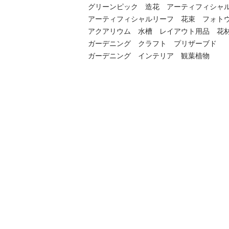
グリーンピック　造花　アーティフィシャルフ
アーティフィシャルリーフ　花束　フォトウェ
アクアリウム　水槽　レイアウト用品　花材
ガーデニング　クラフト　プリザーブド

ガーデニング　インテリア　観葉植物