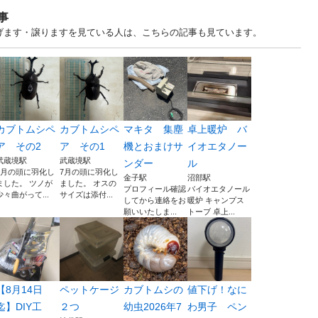
事
あげます・譲りますを見ている人は、こちらの記事も見ています。
カブトムシペ
カブトムシペ
マキタ 集塵
卓上暖炉 バ
ア その2
ア その1
機とおまけサ
イオエタノー
武蔵境駅
武蔵境駅
ンダー
ル
7月の頭に羽化し
7月の頭に羽化し
金子駅
沼部駅
ました。 ツノが
ました。 オスの
プロフィール確認
バイオエタノール
少々曲がって...
サイズは添付...
してから連絡をお
暖炉 キャンプス
願いいたしま...
トーブ 卓上...
【8月14日
ペットケージ
カブトムシの
値下げ！なに
迄】DIY工
２つ
幼虫2026年7
わ男子 ペン