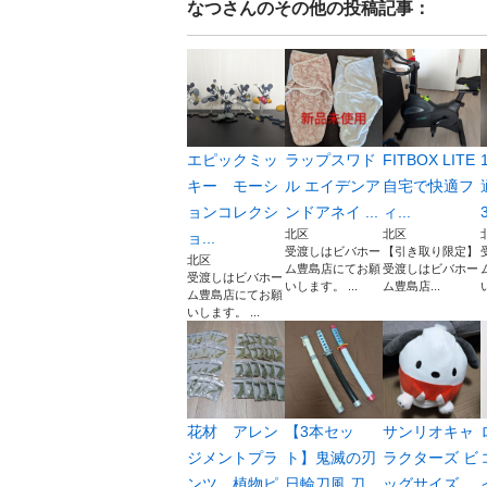
なつ
さんのその他の投稿記事：
エピックミッ
ラップスワド
FITBOX LITE
キー モーシ
ル エイデンア
自宅で快適フ
ョンコレクシ
ンドアネイ ...
ィ...
北区
北区
ョ...
受渡しはビバホー
【引き取り限定】
北区
ム豊島店にてお願
受渡しはビバホー
受渡しはビバホー
いします。 ...
ム豊島店...
ム豊島店にてお願
いします。 ...
花材 アレン
【3本セッ
サンリオキャ
ジメントプラ
ト】鬼滅の刃
ラクターズ ビ
ンツ 植物ピ
日輪刀風 刀
ッグサイズ ...