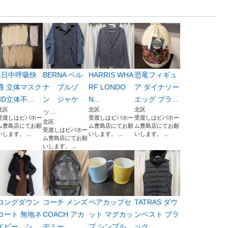
1日中呼吸快
BERNA ベル
HARRIS WHA
恐竜フィギュ
適 立体マスク
ナ ブルゾ
RF LONDO
ア ダイナソー
3D立体不...
ン ジャケ
N...
エッグ プラ...
北区
北区
北区
ッ...
受渡しはビバホー
受渡しはビバホー
受渡しはビバホー
北区
ム豊島店にてお願
ム豊島店にてお願
ム豊島店にてお願
受渡しはビバホー
いします。 ...
いします。 ...
いします。 ...
ム豊島店にてお願
いします。 ...
ロングダウン
コーチ メンズ
ペアカップセ
TATRAS ダウ
コート 無地ネ
COACH アカ
ット マグカッ
ンベスト ブラ
イビー シ
デミー...
プ シンプル...
ック ...