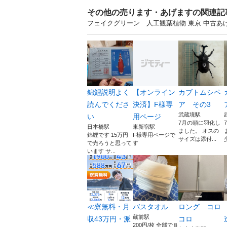
その他の売ります・あげますの関連記
フェイクグリーン 人工観葉植物 東京 中古
錦鯉説明よく
【オンライン
カブトムシペ
読んでくださ
決済】F様専
ア その3
武蔵境駅
い
用ページ
7月の頭に羽化し
日本橋駅
東新宿駅
ました。 オスの
錦鯉です 15万円
F様専用ページで
サイズは添付...
で売ろうと思って
す
います サ...
≪寮無料・月
バスタオル
ロング コロ
蔵前駅
収43万円・派
コロ
200円/枚 全部で８