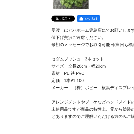
ポスト
いいね！
受渡しはビバホーム豊島店にてお願いします。
値下げ交渉ご遠慮ください。

最初のメッセージでお取引可能日(当日も検討可
セダムブッシュ　3本セット

サイズ　全長20cm・幅20cm

素材　PE 鉄 PVC

定価　1本¥1,100

メーカー　（株）ポピー　横浜ディスプレイミ
アレンジメントやブーケなどハンドメイドの余
未使用品ですが商品の特性上、元から塗装
どありますのでご理解いただける方のみご購入