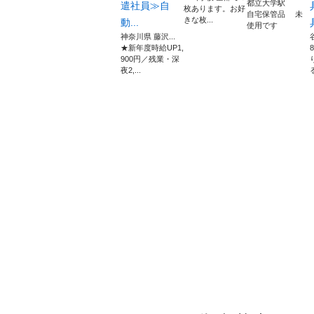
都立大学駅
遣社員≫自
枚あります。お好
自宅保管品 未
きな枚...
動...
使用です
神奈川県 藤沢...
★新年度時給UP1,
900円／残業・深
夜2,...