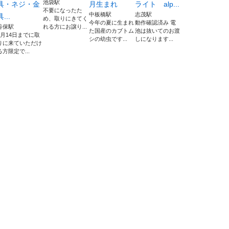
池袋駅
具・ネジ・金
月生まれ
ライト alp...
不要になったた
中板橋駅
志茂駅
具...
め、取りにきてく
今年の夏に生まれ
動作確認済み 電
谷保駅
れる方にお譲り...
た国産のカブトム
池は抜いてのお渡
8月14日までに取
シの幼虫です...
しになります...
りに来ていただけ
る方限定で...