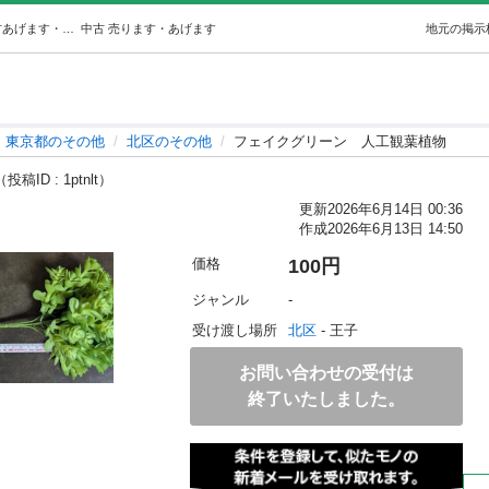
フェイクグリーン人工観葉植物 (なつ) 北のその他の中古あげます・譲ります｜ジモティーで不用品の処分
中古
売ります・あげます
地元の掲示
東京都のその他
北区のその他
フェイクグリーン 人工観葉植物
（投稿ID : 1ptnlt）
更新
2026年6月14日 00:36
作成
2026年6月13日 14:50
価格
100円
ジャンル
-
受け渡し場所
北区
 - 王子
お問い合わせの受付は
終了いたしました。