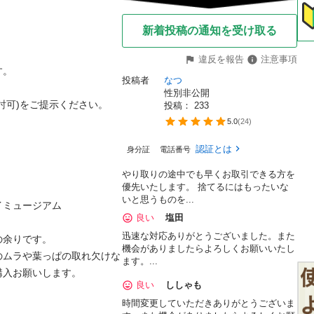
新着投稿の通知を受け取る
違反を報告
注意事項


投稿者
なつ
性別非公開
)をご提示ください。

投稿： 
233
5.0
(
24
)
認証とは
身分証
電話番号
やり取りの途中でも早くお取引できる方を
優先いたします。 捨てるにはもったいな
いと思うものを...
ュージアム

良い
塩田
迅速な対応ありがとうございました。また
りです。

機会がありましたらよろしくお願いいたし
のムラや葉っぱの取れ欠けな
ます。...
お願いします。

良い
ししゃも
時間変更していただきありがとうございま