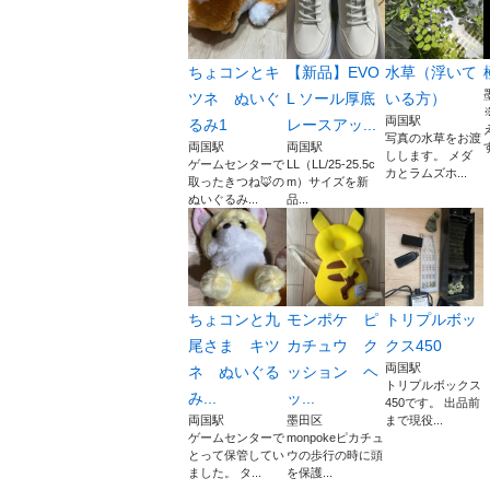
ちょコンとキ
【新品】EVO
水草（浮いて
ツネ ぬいぐ
L ソール厚底
いる方）
両国駅
るみ1
レースアッ...
写真の水草をお渡
両国駅
両国駅
しします。 メダ
ゲームセンターで
LL（LL/25-25.5c
カとラムズホ...
取ったきつね🦊の
m）サイズを新
ぬいぐるみ...
品...
ちょコンと九
モンポケ ピ
トリプルボッ
尾さま キツ
カチュウ ク
クス450
両国駅
ネ ぬいぐる
ッション ヘ
トリプルボックス
み...
ッ...
450です。 出品前
両国駅
墨田区
まで現役...
ゲームセンターで
monpokeピカチュ
とって保管してい
ウの歩行の時に頭
ました。 タ...
を保護...