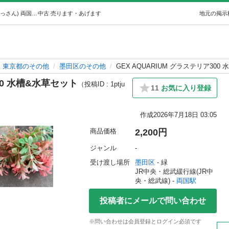
GEX AQUARIUM グラステリア300 水槽&水草セット (もっさん) 両国のその他の中古あげます・譲ります｜ジモティーで不用品の処分
中古
売ります・あげます
地元の掲示
東京都のその他
墨田区のその他
GEX AQUARIUM グラステリア300
300 水槽&水草セット
（投稿ID : 1ptju
11
お気に入り登録
作成
2026年7月18日 03:05
商品価格
2,200円
ジャンル
-
受け渡し場所
墨田区
 - 緑
JR中央・総武緩行線(JR中
央・総武線) - 
両国駅
投稿者にメールで問い合わせ
※問い合わせは会員登録とログイン必須です