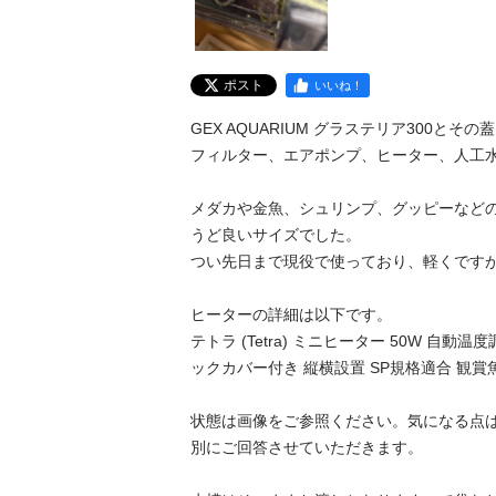
ポスト
いいね！
GEX AQUARIUM グラステリア300と
フィルター、エアポンプ、ヒーター、人工水
メダカや金魚、シュリンプ、グッピーなど
うど良いサイズでした。

つい先日まで現役で使っており、軽くですが
ヒーターの詳細は以下です。

テトラ (Tetra) ミニヒーター 50W 自動
ックカバー付き 縦横設置 SP規格適合 観賞魚
状態は画像をご参照ください。気になる点
別にご回答させていただきます。
