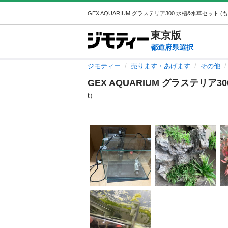
東京
版
都道府県選択
ジモティー
売ります・あげます
その他
GEX AQUARIUM グラステリア
t）