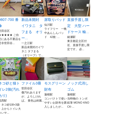
0807-700 番
新品未開封
尿取りパッド
直接手渡し限
仙川駅
傘
イワタニ タ
定 大型 ハー
ライフリー 一晩
世田谷区
フまる オリ
ドケース 輸...
中あんしんパッ
★★★★★ ご自
ド 42枚: ...
綾瀬駅
ー...
宅にある不要品を
東京都足立区付
是非世田谷...
一之江駅
近、直接手渡し限
新品未開封のイワ
定です。 必...
タニ タフまる
（オリーブ）で...
ネコ砂と猫ト
ファイル3冊
モスグリーン
ノック式消し
世田谷区
イレ2個(汚れ
財布
ゴム
傷汚れあります
蓮根駅
蓮根駅
あり)
が、よろしけれ
コンパクトで使い
当時物の トンボ
葛西駅
ば。 黄色は綺麗...
やすいお財布を購
鉛筆 MONO KNO
・ネコ砂10ℓ×3袋
入しましたが...
CK-...
・上からトイレ大
きいサ...