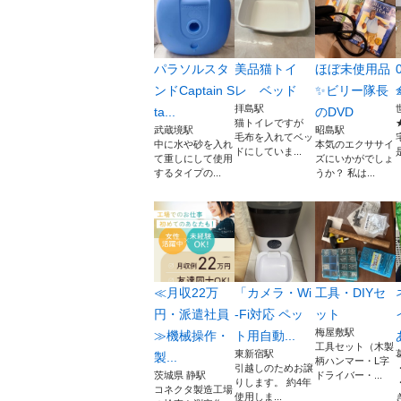
パラソルスタ
美品猫トイ
ほぼ未使用品
ンドCaptain S
レ ベッド
✨ビリー隊長
拝島駅
ta...
のDVD
猫トイレですが
武蔵境駅
昭島駅
毛布を入れてベッ
中に水や砂を入れ
本気のエクササイ
ドにしていま...
て重しにして使用
ズにいかがでしょ
するタイプの...
うか？ 私は...
≪月収22万
「カメラ・Wi
工具・DIYセ
円・派遣社員
-Fi対応 ペッ
ット
梅屋敷駅
≫機械操作・
ト用自動...
工具セット（木製
東新宿駅
製...
柄ハンマー・L字
引越しのためお譲
茨城県 静駅
ドライバー・...
りします。 約4年
コネクタ製造工場
使用しま...