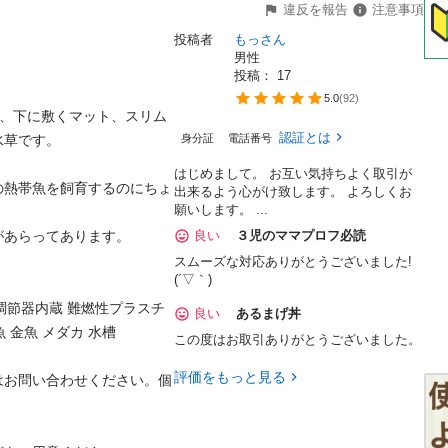
違反を報告
注意事項
投稿者
もっさん
男性
投稿： 
17
5.0
(
92
)
その蓋、下に敷くマット、スリム
認証とは
草です。

身分証
電話番号
はじめまして。 お互い気持ちよく取引が
の熱帯魚を飼育するのにちょ
出来るよう心がけ致します。 よろしくお
願いします。 ...
あらってあります。

良い
３児のママプロフ必読
スムーズな対応ありがとうございました!
(´▽｀)
温度調節器内蔵 難燃性プラスチ
良い
あるまげ丼
 金魚 メダカ 水槽

この度はお取引ありがとうございました。
評価をもっと見る
はお問い合わせください。個