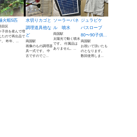
極火蝦5匹
水切りカゴと
ソーラーパネ
ジュラピケ
墨田区
調理道具他な
ル 噴水
バスローブ
※子供を産んで増
両国駅
ど
80〜90子供...
えたので再出品で
太陽光で動く噴水
す。 昨年、...
両国駅
両国駅
です。 付属品は
画像のもの調理器
お祝いで頂いたも
ありません。...
具一式です。 中
のとなります。
古ですのでご...
数回使用しま...