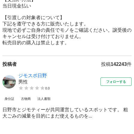
当日現金払い

【引渡しの対象者について】

下記を遵守できる⽅に販売いたします。

現地で必ずご⾃⾝の責任でモノをご確認ください。譲受後の
キャンセルは受け付けておりません。

転売⽬的の購⼊は禁⽌します。
投稿者
投稿
142243
件
ジモスポ日野
男性
フォローする
0.0
身分証
古物商
法人書類
日野市とジモティーが共同運営しているスポットです。 粗
⼤ごみの減量を⽬的にまだ使えるものを...