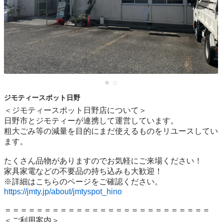
ジモティースポット日野
＜ジモティースポット日野店について＞

日野市とジモティーが連携して運営しています。

粗⼤ごみ等の減量を⽬的にまだ使えるものをリユースしてい
ます。

たくさん品物がありますのでお気軽にご来場ください！

家具家電などの不要品の持ち込みも大歓迎！

https://jmty.jp/about/jmtyspot_hino
＝＝＝＝＝＝＝＝＝＝＝＝＝＝＝＝＝＝＝＝＝＝＝＝＝＝

＜ご利用案内＞
