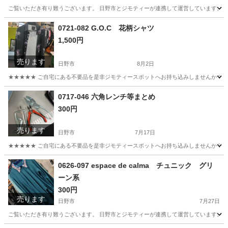
ご覧いただき有り難うございます。 日野市とジモティーが連携して運営しています。 粗
東京
日野市
アクセサリー
現地
0721-082 G.O.C 花柄シャツ
1,500円
売ります
日野市
8月2日
★★★★★ ご自宅にある不要品を是非ジモティースポットへお持ち込みしませんか？ 家電や家具
東京
日野市
シャツ
現地
0717-046 六角レンチ等まとめ
300円
売ります
日野市
7月17日
★★★★★ ご自宅にある不要品を是非ジモティースポットへお持ち込みしませんか？ 家電や家具
東京
日野市
その他
現地
0626-097 espace de calma チュニック グリ
ーン系
300円
売ります
日野市
7月27日
ご覧いただき有り難うございます。 日野市とジモティーが連携して運営しています。 粗