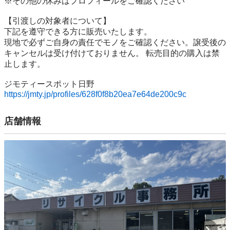
※その他の休みはプロフィールをご確認ください

【引渡しの対象者について】

下記を遵守できる⽅に販売いたします。

現地で必ずご⾃⾝の責任でモノをご確認ください。譲受後の
キャンセルは受け付けておりません。 転売⽬的の購⼊は禁
⽌します。

https://jmty.jp/profiles/628f0f8b20ea7e64de200c9c
店舗情報