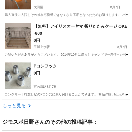
大田区
8月7日
購入直後に入院しその後在宅復帰できなくなり不用となったためお譲りします。 パナソニックエイジフリー社製シャワ
東京
大田区
その他
風呂
【無料】アイリスオーヤマ 折りたたみケージ OKE
-600
0円
玉川上水駅
8月7日
ご覧いただきありがとうございます。 2014年10月に購入しキャンプで一度使った後、室内
東京
東大和市
玉川上水駅
その他
Pコンフック
0円
宮の坂駅
8月7日
コンクリート打放し壁のPコン穴に取り付けることができます。 商品詳細 : https://hands.net/goods/2
東京
世田谷区
宮の坂駅
その他
もっと見る
ジモスポ日野
さんのその他の投稿記事：