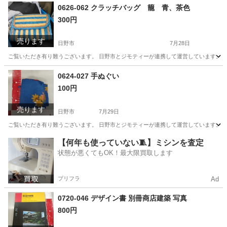
0626-062 クラッチバッグ 籠 青、茶色
300円
売ります
日野市
7月28日
ご覧いただき有り難うございます。 日野市とジモティーが連携して運営しています。 粗
東京
日野市
バッグ
現地
0624-027 手ぬぐい
100円
売ります
日野市
7月29日
ご覧いただき有り難うございます。 日野市とジモティーが連携して運営しています。 粗
東京
日野市
小物
現地
【何年も使っていない🧵】ミシンを査定
状態が悪くてもOK！最大限買取します
プリフラ
Ad
0720-046 デザイン書 別冊商店建築 写真
800円