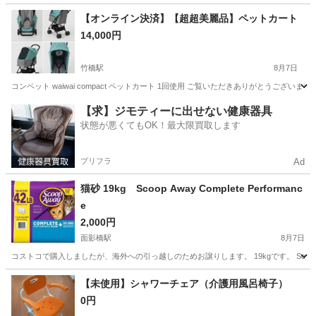
東京
世田谷区
若林駅
その他
【オンライン決済】【超超美麗品】ペットカート
14,000円
竹橋駅
8月7日
コンペット waiwai compact ペットカート 1回使用 ご覧いただきありがとうございます！
東京
千代田区
竹橋駅
その他
compact
【求】ジモティーに出せない健康器具
状態が悪くてもOK！最大限買取します
プリフラ
Ad
猫砂 19kg Scoop Away Complete Performanc
e
2,000円
面影橋駅
8月7日
コストコで購入しましたが、海外への引っ越しのためお譲りします。 19kgです。 Scoo
東京
豊島区
面影橋駅
その他
【未使用】シャワーチェア（介護用風呂椅子）
0円