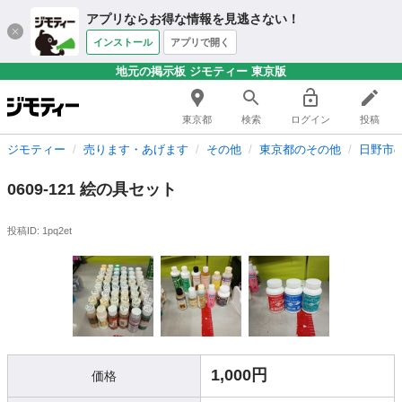
アプリならお得な情報を見逃さない！
インストール
アプリで開く
地元の掲示板 ジモティー 東京版
東京都
検索
ログイン
投稿
ジモティー
売ります・あげます
その他
東京都のその他
日野市
0609-121 絵の具セット
投稿ID: 1pq2et
1,000円
価格