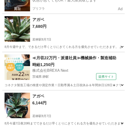
状態が悪くてもOK！最大限買取します
プリフラ
Ad
アガベ
7,680円
若林駅
8月7日
8月今週中まで、できるだけ早くとりにきてくれる方を優先させていただきます。 よろし
東京
世田谷区
若林駅
その他
アガベ
≪月収22万円・派遣社員≫機械操作・製造補助
時給1,250円
株式会社BREXA Next
茨城県 静駅
提携サイト
コネクタ製造工場の検査や測定作業！日勤専属＆土日祝休み＆年間休日128日★クリーン
茨城
常陸大宮市
静駅
その他
アガベ
6,144円
若林駅
8月7日
8月今週7日夜20時までできるだけ早くとりにきてくれる方を優先させていただきます。