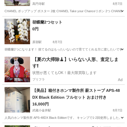
高円寺駅
8月7日
CHANEL ポップアップ ポスター 2枚 CHANEL Take your Chanceリボン 2つ CHANCE CH
東京
杉並区
高円寺駅
その他
CHANEL
胡蝶蘭2つセット
0円
原宿駅
8月7日
胡蝶蘭2つになります！ 捨てるのはもったいないので育ててくれる方に渡したいです！
東京
渋谷区
原宿駅
その他
【夏の大掃除🧹】いらない人形、査定しま
す❗️
状態が悪くてもOK！最大限買取します
プリフラ
Ad
【美品】箱付きホンマ製作所 薪ストーブ APS-48
DX Black Edition フルセット おまけ付き
16,000円
武蔵小金井駅
8月7日
人気のホンマ製作所 APS-48DX Black Editionです。 キャンプで1-2回使用
東京
小金井市
武蔵小金井駅
その他