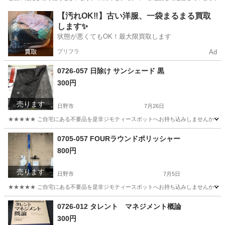
東京
日野市
服/ファッション
【汚れOK‼️】古い洋服、一袋まるまる買取
します✨
状態が悪くてもOK！最大限買取します
プリフラ
Ad
0726-057 日除け サンシェード 黒
300円
売ります
日野市
7月26日
★★★★★ ご自宅にある不要品を是非ジモティースポットへお持ち込みしませんか？ 家電や家具
東京
日野市
その他
サンシェード
0705-057 FOURラウンドポリッシャー
800円
売ります
日野市
7月5日
★★★★★ ご自宅にある不要品を是非ジモティースポットへお持ち込みしませんか？ 家電や家具
東京
日野市
生活家電
現地
0726-012 タレント マネジメント概論
300円