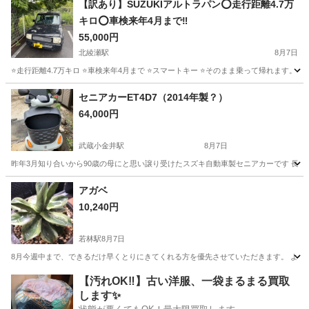
【訳あり】SUZUKIアルトラパン⭕️走行距離4.7万
キロ⭕️車検来年4月まで‼️
55,000円
北綾瀬駅
8月7日
⭐️走行距離4.7万キロ ⭐️車検来年4月まで ⭐️スマートキー ⭐️そのまま乗って帰れます
東京
葛飾区
北綾瀬駅
その他
セニアカーET4D7（2014年製？）
64,000円
武蔵小金井駅
8月7日
昨年3月知り合いから90歳の母にと思い譲り受けたスズキ自動車製セニアカーです 長年
東京
小金井市
武蔵小金井駅
その他
アガベ
10,240円
若林駅
8月7日
8月今週中まで、できるだけ早くとりにきてくれる方を優先させていただきます。 よろし
東京
世田谷区
若林駅
その他
アガベ
【汚れOK‼️】古い洋服、一袋まるまる買取
します✨