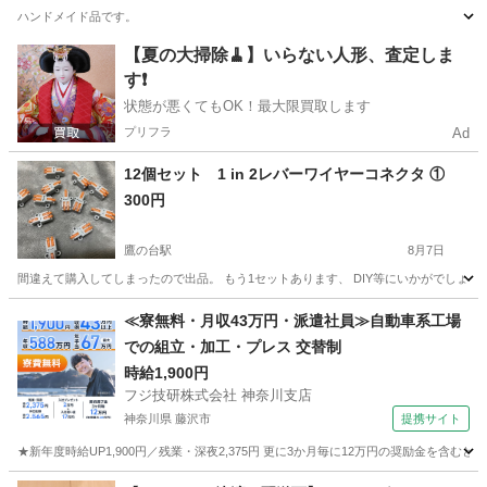
ハンドメイド品です。
東京
国分寺市
鷹の台駅
その他
くら寿司
【夏の大掃除🧹】いらない人形、査定しま
す❗️
状態が悪くてもOK！最大限買取します
プリフラ
Ad
12個セット 1 in 2レバーワイヤーコネクタ ①
300円
鷹の台駅
8月7日
間違えて購入してしまったので出品。 もう1セットあります、 DIY等にいかがでしょう
東京
国分寺市
鷹の台駅
その他
DIY
≪寮無料・月収43万円・派遣社員≫自動車系工場
での組立・加工・プレス 交替制
時給1,900円
フジ技研株式会社 神奈川支店
神奈川県 藤沢市
提携サイト
★新年度時給UP1,900円／残業・深夜2,375円 更に3か月毎に12万円の奨励金を含む
神奈川
藤沢市
その他