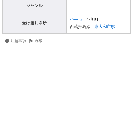
ジャンル
-
小平市
- 小川町
受け渡し場所
西武拝島線 -
東大和市駅
注意事項
通報