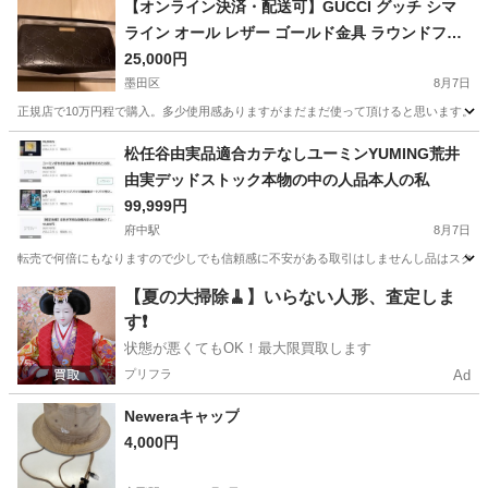
【オンライン決済・配送可】GUCCI グッチ シマ
ライン オール レザー ゴールド金具 ラウンドファ
スナー 長財布 黒★
25,000円
墨田区
8月7日
正規店で10万円程で購入。多少使用感ありますがまだまだ使って頂けると思います。
東京
墨田区
その他
グッチ
松任谷由実品適合カテなしユーミンYUMING荒井
由実デッドストック本物の中の人品本人の私
99,999円
府中駅
8月7日
転売で何倍にもなりますので少しでも信頼感に不安がある取引はしませんし品はスクショ
東京
府中市
府中駅
その他
ユーミン
【夏の大掃除🧹】いらない人形、査定しま
す❗️
状態が悪くてもOK！最大限買取します
プリフラ
Ad
Neweraキャップ
4,000円