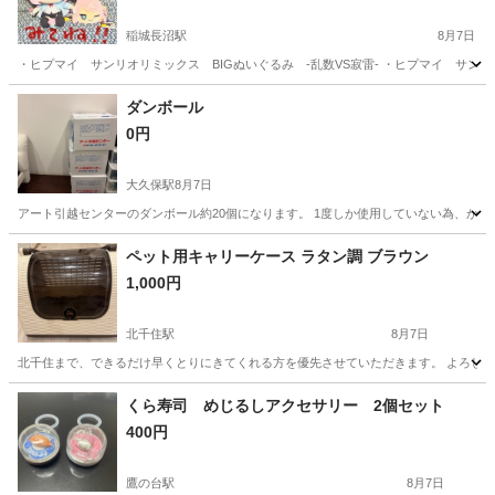
稲城長沼駅
8月7日
・ヒプマイ サンリオリミックス BIGぬいぐるみ -乱数VS寂雷- ・ヒプマイ サンリオリ
東京
稲城市
稲城長沼駅
その他
ダンボール
0円
大久保駅
8月7日
アート引越センターのダンボール約20個になります。 1度しか使用していない為、か
東京
新宿区
大久保駅
その他
ダンボール
ペット用キャリーケース ラタン調 ブラウン
1,000円
北千住駅
8月7日
北千住まで、できるだけ早くとりにきてくれる方を優先させていただきます。 よろし
東京
足立区
北千住駅
その他
くら寿司 めじるしアクセサリー 2個セット
400円
鷹の台駅
8月7日