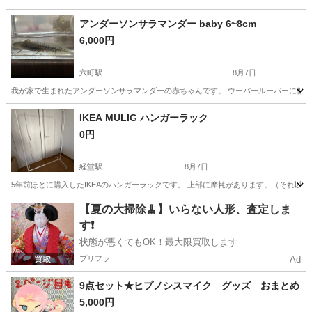
アンダーソンサラマンダー baby 6~8cm
6,000円
六町駅
8月7日
我が家で生まれたアンダーソンサラマンダーの赤ちゃんです。 ウーパールーパーに似ていま
東京
足立区
六町駅
その他
IKEA MULIG ハンガーラック
0円
経堂駅
8月7日
5年前ほどに購入したIKEAのハンガーラックです。 上部に摩耗があります。（それ以
東京
世田谷区
経堂駅
その他
MULIG
【夏の大掃除🧹】いらない人形、査定しま
す❗️
状態が悪くてもOK！最大限買取します
プリフラ
Ad
9点セット★ヒプノシスマイク グッズ おまとめ
5,000円