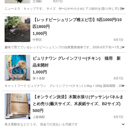
立飛駅
8月7日
ニューエラ キャップです。 サイズ M〜L(やや小さめ) アゴ紐付き(取り外し可) 
東京
立川市
立飛駅
その他
ニューエラ
【レッドビーシュリンプ稚エビ①】5匹1000円/10
匹1800円
1,000円
中野区
8月7日
趣味で育てているレッドビーシュリンプの自家繁殖個体です。2026.6月下旬〜7月上旬生ま
東京
中野区
その他
エビ
ピュリナワン グレインフリー(チキン) 猫用 新
品未開封
1,000円
東十条駅
8月7日
キャットフード ピュリナワン グレインフリー(チキン) 1.6kg + 160g 賞味期限：2
東京
北区
東十条駅
その他
ピュリナワン
【オンライン決済】木製水張り(デッサン)パネルま
とめ売り(藝大サイズ、木炭紙サイズ、B2サイズ)
500円
上板橋駅
8月7日
美大受験生などどうぞ。 現金での支払いも可能です