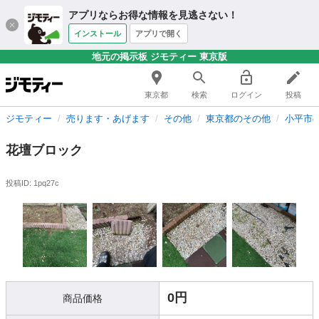
アプリならお得な情報を見逃さない！
インストール
アプリで開く
地元の掲示板 ジモティー 東京版
東京都
検索
ログイン
投稿
ジモティー
売ります・あげます
その他
東京都のその他
小平市
花壇ブロック
投稿ID: 1pq27c
0円
商品価格