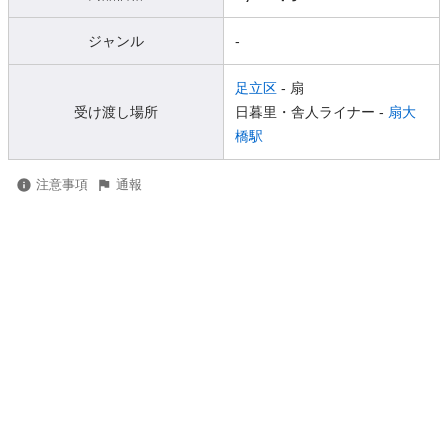
ジャンル
-
足立区
- 扇
受け渡し場所
日暮里・舎人ライナー -
扇大
橋駅
注意事項
通報