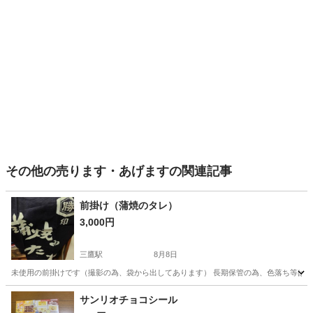
その他の売ります・あげますの関連記事
前掛け（蒲焼のタレ）
3,000円
三鷹駅
8月8日
未使用の前掛けです（撮影の為、袋から出してあります） 長期保管の為、色落ち等はあ
東京
三鷹市
三鷹駅
その他
サンリオチョコシール