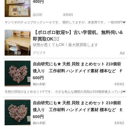
400円
品川区
8月8日
サンリオのチョコブロックシールです。 開封してますが、未使用です。 一箱330円で購
東京
品川区
その他
サンリオ
【ボロボロ歓迎✨】古い学習机、無料伺い&
即買取OK🙆‍♀️
状態が悪くてもOK！最大限買取します
プリフラ
Ad
自由研究にも★ 天然 貝殻 まとめセット 210個前
後入り 工作材料 ハンドメイド素材 標本など F
600円
鵜の木駅
8月8日
天然の貝殻のまとめセットFです。 小さな色んな種類の貝殻が210個前後入っています
東京
大田区
鵜の木駅
その他
貝殻
自由研究にも★ 天然 貝殻 まとめセット 210個前
後入り 工作材料 ハンドメイド素材 標本など E
600円
鵜の木駅
8月8日