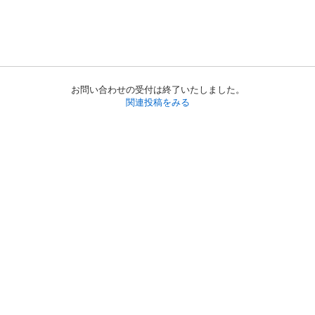
お問い合わせの受付は終了いたしました。
関連投稿をみる
初めての方へ
利用規約
プライバシーポリシー
プライバシー・ステートメント
健全化に資する運用方針
お問い合わせ
運営会社
サイトマップ
ご利用ガイド
フリーワードで探す
PC版で表示
都道府県選択