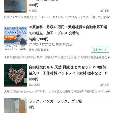
800円
小岩駅
8月8日
以前にアマゾンで購入した「JARDLI」のスピンパイプのセットです。 誤って小型水槽用
東京
江戸川区
小岩駅
その他
≪寮無料・月収43万円・派遣社員≫自動車系工場
での組立・加工・プレス 交替制
時給1,900円
フジ技研株式会社 神奈川支店
神奈川県 藤沢市
提携サイト
★新年度時給UP1,900円／残業・深夜2,375円 更に3か月毎に12万円の奨励金を含む
神奈川
藤沢市
その他
自由研究にも★ 天然 貝殻 まとめセット 210個前
後入り 工作材料 ハンドメイド素材 標本など D
600円
鵜の木駅
8月8日
天然の貝殻のまとめセットDです。 小さな色んな種類の貝殻が210個前後入っています
東京
大田区
鵜の木駅
その他
貝殻
ラック、ハンガーラック、ゴミ箱
0円