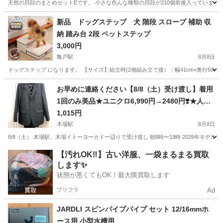
天然の貝殻のまとめセットEです。 小さな色んな種類の貝殻が210個前後入っています
東京
大田区
鵜の木駅
その他
貝殻
新品 ドッグステップ 犬 階段 スロープ 補助 収
納 踏み台 2段 ペットステップ
3,000円
亀戸駅
8月8日
ドッグステップ になります。 【サイズ】組立時(2個組み立て後）：幅41cm×奥行50cm×高
東京
江東区
亀戸駅
その他
お早めに連絡ください【8/8（土）受け渡し】着用
1回のみ美品★ユニクロ6,990円→2480円❣️★人気
の感動ジャケット（メンズM）⑥
1,015円
木場駅
8月8日
8/8（土） 木場駅、木場イトーヨーカドー辺りで受け渡し 朝8時〜19時 2026年モデル 人気の
東京
江東区
木場駅
その他
【汚れOK‼️】古い洋服、一袋まるまる買取
します✨
状態が悪くてもOK！最大限買取します
プリフラ
Ad
JARDLI スピンパイプパイプ セット 12/16mmホ
ース用 小型水槽用