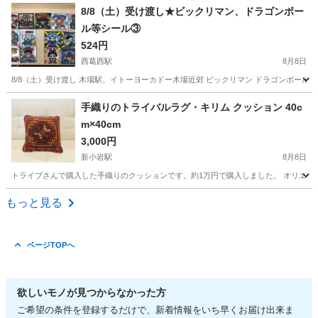
東京
江東区
木場駅
その他
8/8（土）受け渡し★ビックリマン、ドラゴンボー
ル等シール③
524円
西葛西駅
8月8日
8/8（土）受け渡し 木場駅、イトーヨーカドー木場近郊 ビックリマン ドラゴンボール 
東京
江戸川区
西葛西駅
その他
ビックリマン
手織りのトライバルラグ・キリム クッション 40c
m×40cm
3,000円
新小岩駅
8月8日
トライブさんで購入した手織りのクッションです。約1万円で購入しました。 オリエン
東京
葛飾区
新小岩駅
その他
トライバルラグ
もっと見る
ページTOPへ
欲しいモノが見つからなかった方
ご希望の条件を登録するだけで、新着情報をいち早くお届け出来ま