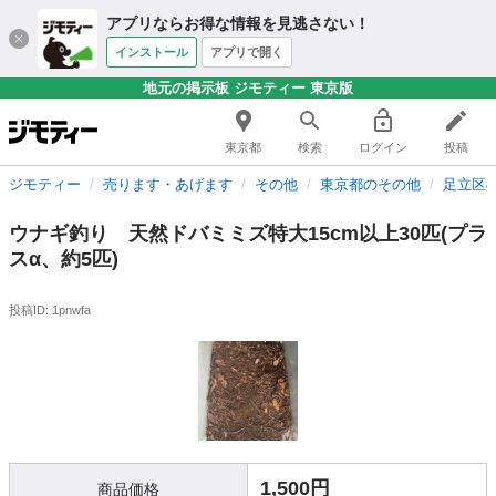
アプリならお得な情報を見逃さない！
インストール
アプリで開く
地元の掲示板 ジモティー 東京版
東京都
検索
ログイン
投稿
ジモティー
売ります・あげます
その他
東京都のその他
足立区
ウナギ釣り 天然ドバミミズ特大15cm以上30匹(プラ
スα、約5匹)
投稿ID: 1pnwfa
1,500円
商品価格