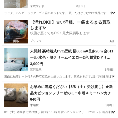
京成立石駅
8月8日
ラック、ハンガーラック、ゴミ箱のセットです。 買ったばかりなので美品です。 東立
東京
葛飾区
京成立石駅
その他
【汚れOK‼️】古い洋服、一袋まるまる買取
します✨
状態が悪くてもOK！最大限買取します
プリフラ
Ad
未開封 裏粘着式PVC壁紙 幅60cm×長さ20m 全8ロ
ール 水色・薄クリームイエロー2色 賃貸DIYリメ
イク スクレイパー・カッター付き
3,000円
三河島駅
8月8日
裏面に粘着シート付きのPVC壁紙を出品いたします。裏紙を剥がすだけで別途糊は不要、初
東京
荒川区
三河島駅
その他
お早めに連絡ください【8/8（土）受け渡し】★新
品★ビションフリーゼのミニ巾着＆ミニハンカチ
640円
木場駅
8月8日
8/8（土）木場駅で受け渡し 朝8時〜19時 可愛いビションフリーゼのセット 新品未使用 ミ