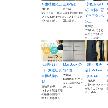
水生植物の土
黒那智石
【1匹からO
目白駅
目白駅
K】大切に育
5リットル。 袋の
12kg 元の袋は破
てたアダンソ
フィルムがはがれ
れていますので、
ていますが...
別の袋で...
ン...
浅草駅
ご覧いただきあり
がとうございま
す。 この度...
≪月収22万
MacBook の
【取引者決
円・派遣社員
箱4個
定】Velbon
大崎駅
≫機械操作・
（CX 44...
e
MacBook のパソ
中目黒駅
製...
コンの箱4つまと
ご覧いただきあり
茨城県 静駅
めてお...
がとうございま
コネクタ製造工場
す。 Velb...
の検査や測定作
業！日勤専属＆...