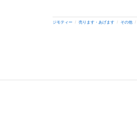
ジモティー
売ります・あげます
その他
利用規約
プライ
運営会社
サイトマッ
© 2011-
2026
Jmty, Inc.