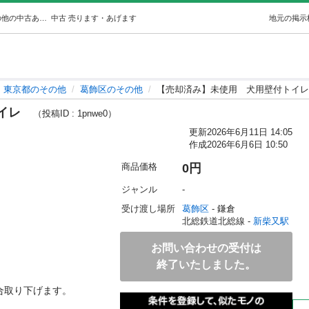
【売却済み】未使用犬用壁付トイレ (なる) 新柴又のその他の中古あげます・譲ります｜ジモティーで不用品の処分
中古
売ります・あげます
地元の掲示
東京都のその他
葛飾区のその他
【売却済み】未使用 犬用壁付トイ
トイレ
（投稿ID : 1pnwe0）
更新
2026年6月11日 14:05
作成
2026年6月6日 10:50
商品価格
0円
ジャンル
-
受け渡し場所
葛飾区
 - 鎌倉
北総鉄道北総線 - 
新柴又駅
お問い合わせの受付は
終了いたしました。
場合取り下げます。
