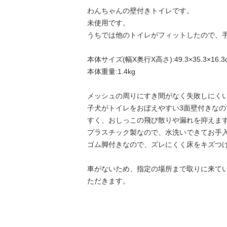
わんちゃんの壁付きトイレです。

未使用です。

うちでは他のトイレがフィットしたので、手
本体サイズ(幅X奥行X高さ):49.3×35.3×16.3c
本体重量:1.4kg

メッシュの周りにすき間がなく失敗しにくい
子犬がトイレをおぼえやすい3面壁付きな
すく、おしっこの飛び散りや漏れを抑えます
プラスチック製なので、水洗いできてお手入
ゴム脚付きなので、ズレにくく床をキズつけ
車がないため、指定の場所まで取りに来て
ただきます。