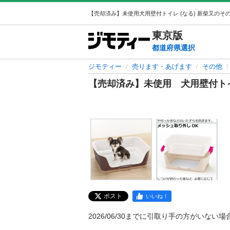
東京
版
都道府県選択
ジモティー
売ります・あげます
その他
【売却済み】未使用 犬用壁付
ポスト
いいね！
2026/06/30までに引取り手の方がいない