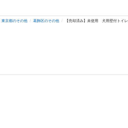
東京都のその他
葛飾区のその他
【売却済み】未使用 犬用壁付トイ
バシーポリシー
プライバシー・ステートメント
健全化に資する運用
プ
ご利用ガイド
フリーワードで探す
特定商取引法の表示
利用