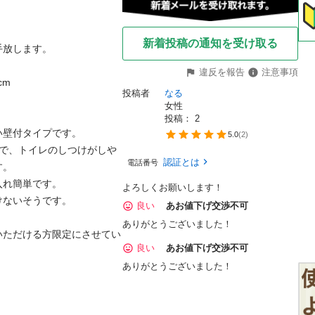
新着投稿の通知を受け取る
放します。

違反を報告
注意事項
m

投稿者
なる
女性
投稿： 
2
壁付タイプです。

5.0
(
2
)
ので、トイレのしつけがしや
認証とは
電話番号
。

れ簡単です。

よろしくお願いします！
ないそうです。

良い
あお値下げ交渉不可
ありがとうございました！
いただける方限定にさせてい
良い
あお値下げ交渉不可
ありがとうございました！