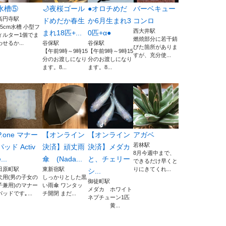
水槽⑤
🌙夜桜ゴール
●オロチめだ
バーベキュー
高円寺駅
ドめだか春生
か6月生まれ3
コンロ
45cm水槽 小型フ
西大井駅
まれ18匹+...
0匹+α●
ィルター1個でま
燃焼部分に若干錆
わせるか...
谷保駅
谷保駅
びた箇所がありま
【午前9時～9時15
【午前9時～9時15
すが、充分使...
分のお渡しになり
分のお渡しになり
ます。8...
ます。8...
P.one マナー
【オンライン
【オンライン
アガベ
若林駅
パッド Activ
決済】頑丈雨
決済】メダカ
8月今週中まで、
...
傘 (Nada...
と、チェリー
できるだけ早くと
田原町駅
東新宿駅
りにきてくれ...
シ...
犬用(男の子女の
しっかりとした黒
御徒町駅
子兼用)のマナー
い雨傘 ワンタッ
メダカ ホワイト
パッドです｡...
チ開閉 まだ...
ネプチューン1匹
黄...