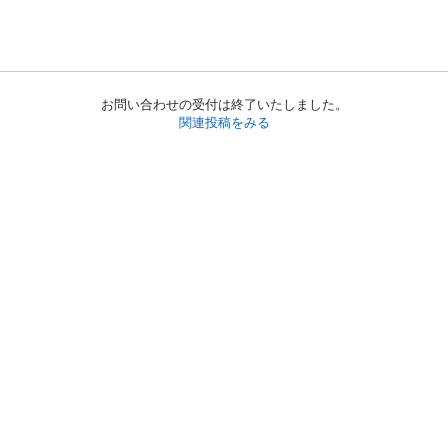
お問い合わせの受付は終了いたしました。
関連投稿をみる
初めての方へ
利用規約
プライバシーポリシー
プライバシー・ステートメント
健全化に資する運用方針
お問い合わせ
運営会社
サイトマップ
ご利用ガイド
フリーワードで探す
PC版で表示
都道府県選択
特定商取引法の表示
利用者情報の外部送信について