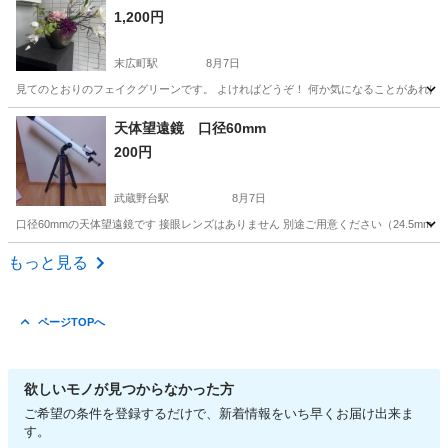
1,200円
末広町駅
8月7日
見てのとおりのフェイクグリーンです。 よければどうぞ！ 何か気になることがあれば
東京
千代田区
末広町駅
その他
天体望遠鏡 口径60mm
200円
武蔵野台駅
8月7日
口径60mmの天体望遠鏡です 接眼レンズはありません 別途ご用意ください（24.5mm径
東京
府中市
武蔵野台駅
その他
もっと見る
ページTOPへ
欲しいモノが見つからなかった方
ご希望の条件を登録するだけで、新着情報をいち早くお届け出来ま
す。