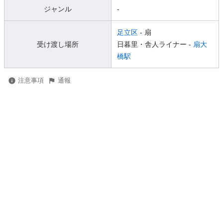
ジャンル
-
足立区
- 扇
受け渡し場所
日暮里・舎人ライナー -
扇大
橋駅
注意事項
通報