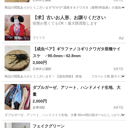
石神井公園駅
8月7日
商品の閲覧ありがとうございます*\(^o^)/* 国産オオクワガタ（能勢SR血統）の成虫ペア（
東京
練馬区
石神井公園駅
その他
【求】古いお人形、お譲りください
状態が悪くてもOK！最大限買取します
プリフラ
Ad
【成虫ペア】ギラファノコギリクワガタ亜種ケイ
スケ ♂90.0mm♀42.8mm
3,000円
石神井公園駅
8月7日
商品の閲覧ありがとうございます！ 【成虫情報】 産地 フローレス島 親サイズ ♂98mm ♀
東京
練馬区
石神井公園駅
その他
ダブルガーゼ、アソート、ハンドメイド生地、大
量
2,000円
多摩境駅
8月7日
ダブルガーゼ、アソート、ハンドメイド生地、大量 80cm弱の段ボールにしっかり入るくら
東京
八王子市
多摩境駅
その他
ハンドメイド
フェイクグリーン