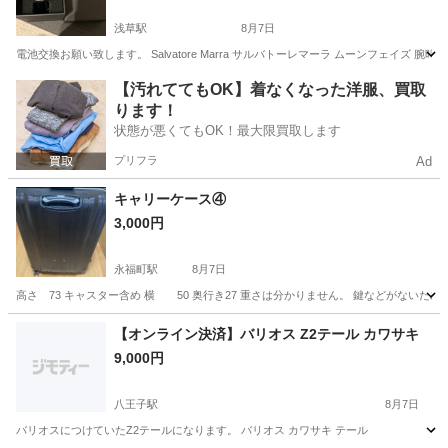
浅草駅
8月7日
電池交換お願い致します。 Salvatore Marra サルバトーレマーラ ムーンフェイズ 
東京
墨田区
浅草駅
その他
【汚れててもOK】着なくなった洋服、買取
ります！
状態が悪くてもOK！最大限買取します
プリフラ
Ad
キャリーケース④
3,000円
永福町駅
8月7日
高さ 73 キャスター含め 横 50 奥行き27 重さは分かりません。 鍵などがないた
東京
杉並区
永福町駅
その他
キャリーケース
【オンライン決済】バリオス Z2テール カワサキ
9,000円
八王子駅
8月7日
バリオスにつけていたZ2テールになります。 バリオス カワサキ テール