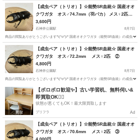
東京
八王子市
八王子駅
その他
テール
【成虫ペア（トリオ）】☆能勢SR血統☆ 国産オオ
クワガタ オス♂74.7mm（羽パカ） メス♀2匹
①
3,600円
石神井公園駅
8月7日
商品の閲覧ありがとうございます*\(^o^)/* 国産オオクワガタ（能勢SR血統）の成虫ペア（
東京
練馬区
石神井公園駅
その他
能勢
【成虫ペア（トリオ）】☆能勢SR血統☆ 国産オオ
クワガタ オス♂72.2mm メス♀2匹 ②
4,800円
石神井公園駅
8月7日
商品の閲覧ありがとうございます*\(^o^)/* 国産オオクワガタ（能勢SR血統）の成虫ペア（
東京
練馬区
石神井公園駅
その他
能勢
【ボロボロ歓迎✨】古い学習机、無料伺い&
即買取OK🙆‍♀️
状態が悪くてもOK！最大限買取します
プリフラ
Ad
【成虫ペア（トリオ）】☆能勢SR血統☆ 国産オオ
クワガタ オス♂70.6mm メス♀2匹 ③
4,000円