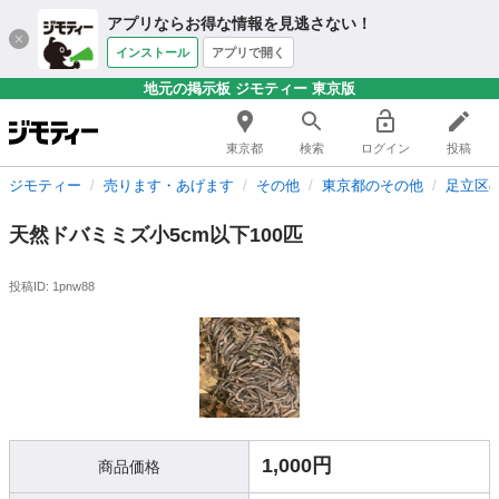
アプリならお得な情報を見逃さない！
インストール
アプリで開く
地元の掲示板 ジモティー 東京版
東京都
検索
ログイン
投稿
ジモティー
売ります・あげます
その他
東京都のその他
足立区
天然ドバミミズ小5cm以下100匹
投稿ID: 1pnw88
1,000円
商品価格