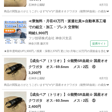
石神井公園駅
8月7日
商品の閲覧ありがとうございます*\(^o^)/* 国産オオクワガタ（能勢SR血統）の成虫ペア（
東京
練馬区
石神井公園駅
その他
能勢
≪寮無料・月収43万円・派遣社員≫自動車系工場
での組立・加工・プレス 交替制
時給1,900円
フジ技研株式会社 神奈川支店
神奈川県 藤沢市
提携サイト
★新年度時給UP1,900円／残業・深夜2,375円 更に3か月毎に12万円の奨励金を含む
神奈川
藤沢市
その他
【成虫ペア（トリオ）】☆能勢SR血統☆ 国産オオ
クワガタ オス♂69.6mm メス♀2匹 ④
3,200円
石神井公園駅
8月7日
商品の閲覧ありがとうございます*\(^o^)/* 国産オオクワガタ（能勢SR血統）の成虫ペア（
東京
練馬区
石神井公園駅
その他
能勢
【成虫ペア（トリオ）】☆能勢SR血統☆ 国産オオ
クワガタ オス♂60.5mm メス♀2匹 ⑤
2,400円