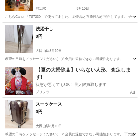
河辺駅
8月10日
こちらCanon「TS7330」で使ってました。 純正品と互換性品が混在してます。 余っ
東京
青梅市
河辺駅
その他
洗濯干し
0円
大岡山駅
8月10日
希望の日時をメッセージください( . .)" 全員に返信できない可能性あります。
東京
大田区
大岡山駅
その他
【夏の大掃除🧹】いらない人形、査定しま
す❗️
状態が悪くてもOK！最大限買取します
プリフラ
Ad
スーツケース
0円
大岡山駅
8月10日
希望の日時をメッセージください( . .)" 全員に返信できない可能性あります。 下の鍵がロッ