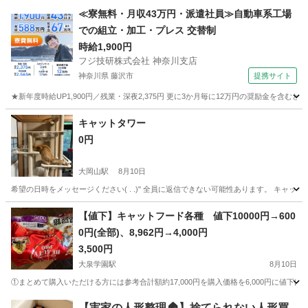
東京
大田区
大岡山駅
その他
≪寮無料・月収43万円・派遣社員≫自動車系工場
での組立・加工・プレス 交替制
時給1,900円
フジ技研株式会社 神奈川支店
神奈川県 藤沢市
提携サイト
★新年度時給UP1,900円／残業・深夜2,375円 更に3か月毎に12万円の奨励金を含む
神奈川
藤沢市
その他
キャットタワー
0円
大岡山駅
8月10日
希望の日時をメッセージください( . .)" 全員に返信できない可能性あります。 キャッ
東京
大田区
大岡山駅
その他
【値下】キャットフード各種 値下10000円→600
0円(全部)、8,962円→4,000円
3,500円
大泉学園駅
8月10日
①まとめて購入いただける方には参考合計額約17,000円を購入価格を6,000円に値下げ 
東京
練馬区
大泉学園駅
その他
キャットフード
【実家の人形整理🏠】捨てられない人形買