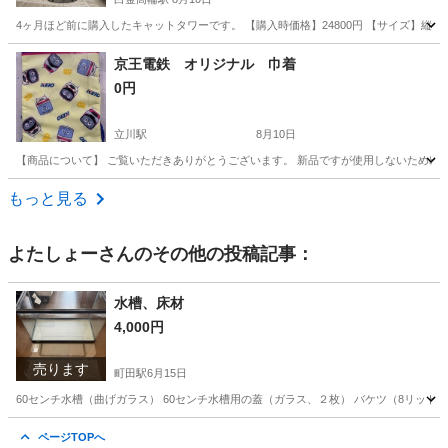
4ヶ月ほど前に購入したキャットタワーです。 【購入時価格】24800円 【サイズ】縦：1
東京
港区
白金高輪駅
その他
京王電鉄 オリジナル 巾着
0円
立川駅
8月10日
【商品について】 ご覧いただきありがとうございます。 新品ですが使用しないため出品
東京
立川市
立川駅
その他
商品
もっと見る
よたしょー
さんのその他の投稿記事：
水槽、床材
4,000円
売ります
町田駅
6月15日
60センチ水槽（曲げガラス） 60センチ水槽用の蓋（ガラス、２枚） バケツ（8リットル
東京
町田市
町田駅
その他
ページTOPへ