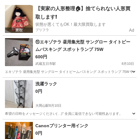
東京
大田区
梅屋敷駅
その他
ヒメタニシ
【実家の人形整理🏠】捨てられない人形買
取します❗️
状態が悪くてもOK！最大限買取します
プリフラ
Ad
⑪エキゾテラ 昼用集光型 サングロー タイトビー
ムバスキング スポットランプ 75W
600円
武蔵五日市駅
8月10日
エキゾテラ 昼用集光型 サングロー タイトビームバスキング スポットランプ 75W 中古(通電点灯
東京
あきる野市
武蔵五日市駅
その他
洗濯ラック
0円
大岡山駅
8月10日
希望の日時をメッセージください( . .)" 全員に返信できない可能性あります。
東京
大田区
大岡山駅
その他
ラック
Canonプリンター用インク
0円