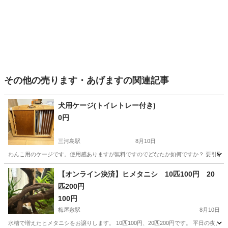
その他の売ります・あげますの関連記事
犬用ケージ(トイレトレー付き)
0円
三河島駅
8月10日
わんこ用のケージです。使用感ありますが無料ですのでどなたか如何ですか？ 要引取です。
東京
荒川区
三河島駅
その他
【オンライン決済】ヒメタニシ 10匹100円 20
匹200円
100円
梅屋敷駅
8月10日
水槽で増えたヒメタニシをお譲りします。 10匹100円、20匹200円です。 平日の