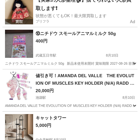
取します❗️
状態が悪くてもOK！最大限買取します
プリフラ
Ad
⑩ニチドウ スモールアニマルミルク 50g
400円
武蔵五日市駅
8月10日
ニチドウ スモールアニマルミルク 50g 新品未使用未開封 賞味期限 2027-08-26 容量 50ｇ 【参考URL】 h
東京
あきる野市
武蔵五日市駅
その他
ニチドウ
値引き可！AMANDA DEL VALLE THE EVOLUT
ION OF MUSCLES KEY HOLDER (N/A) RADD L
OUNGE 限定 キーホルダー ストラップ
20,000円
池袋駅
8月10日
AMANDA DEL VALLE THE EVOLUTION OF MUSCLES KEY HOLDER (N/A) RAD
東京
豊島区
池袋駅
その他
キーホルダー
キャットタワー
5,000円
白金高輪駅
8月10日