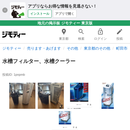
アプリならお得な情報を見逃さない！
インストール
アプリで開く
地元の掲示板 ジモティー 東京版
東京都
検索
ログイン
投稿
ジモティー
売ります・あげます
その他
東京都のその他
町田市
水槽フィルター、水槽クーラー
投稿ID: 1pnpmb