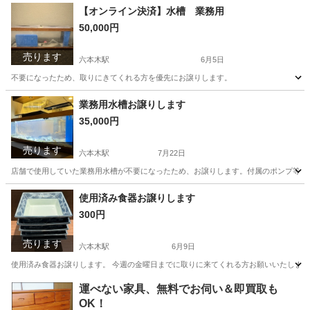
東京
港区
六本木駅
調理器具
使用済み
【オンライン決済】水槽 業務用
50,000円
売ります
六本木駅
6月5日
不要になったため、取りにきてくれる方を優先にお譲りします。
東京
港区
六本木駅
その他
水槽
業務用水槽お譲りします
35,000円
売ります
六本木駅
7月22日
店舗で使用していた業務用水槽が不要になったため、お譲りします。付属のポンプ等も揃ってい
東京
港区
六本木駅
その他
使用済み食器お譲りします
300円
売ります
六本木駅
6月9日
使用済み食器お譲りします。 今週の金曜日までに取りに来てくれる方お願いいたしま
東京
港区
六本木駅
食器
使用済み
運べない家具、無料でお伺い＆即買取も
OK！