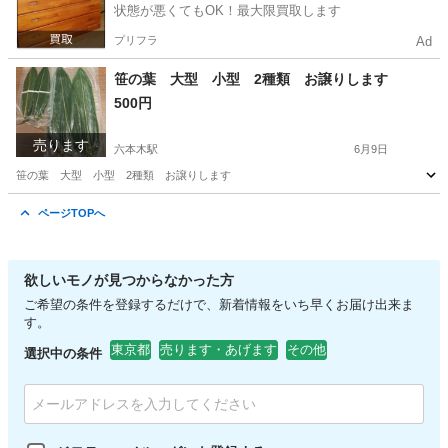
状態が悪くてもOK！最大限買取します
プリフラ
Ad
笹の葉 大型 小型 2種類 お譲りします
500円
売ります
六本木駅
6月9日
笹の葉 大型 小型 2種類 お譲りします
東京
港区
六本木駅
食品
小型
ページTOPへ
欲しいモノが見つからなかった方
ご希望の条件を登録するだけで、新着情報をいち早くお届け出来ま
す。
東京都
売ります・あげます
その他
選択中の条件