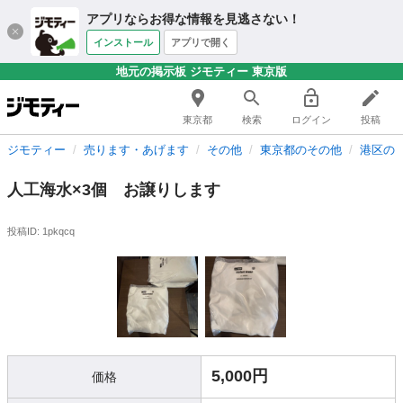
アプリならお得な情報を見逃さない！
インストール
アプリで開く
地元の掲示板 ジモティー 東京版
東京都
検索
ログイン
投稿
ジモティー
売ります・あげます
その他
東京都のその他
港区の
人工海水×3個 お譲りします
投稿ID: 1pkqcq
5,000円
価格