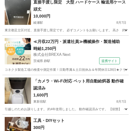
直接手渡し限定 大型 ハードケース 輸送用ケース
頑丈
10,000円
綾瀬駅
8月7日
東京都足立区付近、直接手渡し限定です。 必ずコメントをお願いします。 高さ 約128 
東京
足立区
綾瀬駅
その他
≪月収22万円・派遣社員≫機械操作・製造補助
時給1,250円
株式会社BREXA Next
茨城県 静駅
提携サイト
コネクタ製造工場の検査や測定作業！日勤専属＆土日祝休み＆年間休日128日★クリーン
茨城
常陸大宮市
静駅
その他
「カメラ・Wi-Fi対応 ペット用自動給餌器 動作確
認済み
1,600円
東新宿駅
8月7日
引越しのためお譲りします。 約4年使用しました。 動作確認済みです。 【状態】 ・
東京
新宿区
東新宿駅
その他
工具・DIYセット
300円