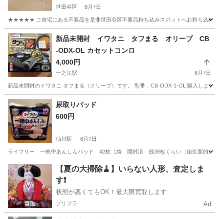
世田谷区
8月7日
★★★★★ ご自宅にある不要品を是非世田谷区不要品持ち込みスポットへお持ち込みしません
東京
世田谷区
その他
番傘
新品未開封 イワタニ タフまる オリーブ CB
-ODX-OL カセットコンロ
4,000円
一之江駅
8月7日
新品未開封のイワタニ タフまる（オリーブ）です。 型番：CB-ODX-1-OL 購入し
東京
江戸川区
一之江駅
その他
尿取りパッド
600円
仙川駅
8月7日
ライフリー 一晩中あんしんパッド 42枚: 1袋 開封済 残39枚くらい（衛生面的
東京
三鷹市
仙川駅
その他
【夏の大掃除🧹】いらない人形、査定しま
す❗️
状態が悪くてもOK！最大限買取します
プリフラ
Ad