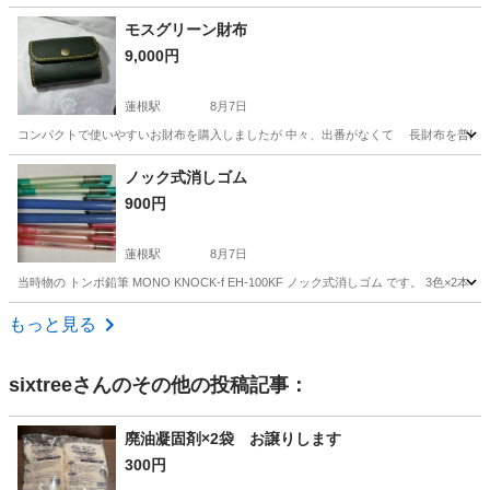
東京
世田谷区
その他
黄色
モスグリーン財布
9,000円
蓮根駅
8月7日
コンパクトで使いやすいお財布を購入しましたが 中々、出番がなくて 長財布を普段使っ
東京
板橋区
蓮根駅
その他
モスグリーン
ノック式消しゴム
900円
蓮根駅
8月7日
当時物の トンボ鉛筆 MONO KNOCK-f EH-100KF ノック式消しゴム です。 3
東京
板橋区
蓮根駅
その他
消しゴム
もっと見る
sixtree
さんのその他の投稿記事：
廃油凝固剤×2袋 お譲りします
300円