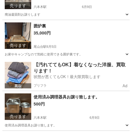
売ります
六本木駅
6月9日
廃油凝固剤お譲りします
東京
港区
六本木駅
その他
廃油
囲炉裏
35,000円
売ります
尾山台駅
6月5日
お家やキャンプなので気軽に使用できる囲炉裏です。
東京
世田谷区
尾山台駅
調理器具
【汚れててもOK】着なくなった洋服、買取
ります！
状態が悪くてもOK！最大限買取します
プリフラ
Ad
使用済み調理器具お譲り致します。
500円
売ります
六本木駅
6月9日
使用済み調理器具お譲り致します。