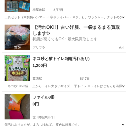
梅屋敷駅
8月7日
工具セット（木製柄ハンマー・L字ドライバー・ネジ、釘、ワッシャー、ナットのケース3
東京
大田区
梅屋敷駅
その他
工具
【汚れOK‼️】古い洋服、一袋まるまる買取
します✨
状態が悪くてもOK！最大限買取します
プリフラ
Ad
ネコ砂と猫トイレ2個(汚れあり)
1,200円
葛西駅
8月7日
・ネコ砂10ℓ×3袋 ・上からトイレ大きいサイズ ・平トイレ ※トイレはどちらも清
東京
江戸川区
葛西駅
その他
ファイル3冊
0円
世田谷区
8月7日
傷汚れありますが、よろしければ。 黄色は綺麗です。