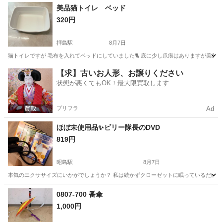
東京
武蔵野市
武蔵境駅
その他
美品猫トイレ ベッド
320円
拝島駅
8月7日
猫トイレですが 毛布を入れてベッドにしていました🐈 底に少し爪痕はありますが美品で
東京
昭島市
拝島駅
その他
【求】古いお人形、お譲りください
状態が悪くてもOK！最大限買取します
プリフラ
Ad
ほぼ未使用品✨ビリー隊長のDVD
819円
昭島駅
8月7日
本気のエクササイズにいかがでしょうか？ 私は続かずクローゼットに眠っているだけですので
東京
昭島市
昭島駅
その他
DVD
0807-700 番傘
1,000円