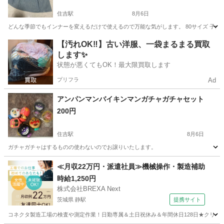
住吉駅
8月6日
どんな季節でもインナーを変えるだけで使えるので万能な気がします。 80サイズ 子供が着用
東京
江東区
住吉駅
その他
インナー
【汚れOK‼️】古い洋服、一袋まるまる買取
します✨
状態が悪くてもOK！最大限買取します
プリフラ
Ad
アンパンマンバイキンマンガチャガチャセット
200円
住吉駅
8月6日
ガチャガチャはするものの使わないのでお譲りいたします。
東京
江東区
住吉駅
その他
ガチャガチャ
≪月収22万円・派遣社員≫機械操作・製造補助
時給1,250円
株式会社BREXA Next
茨城県 静駅
提携サイト
コネクタ製造工場の検査や測定作業！日勤専属＆土日祝休み＆年間休日128日★クリーン