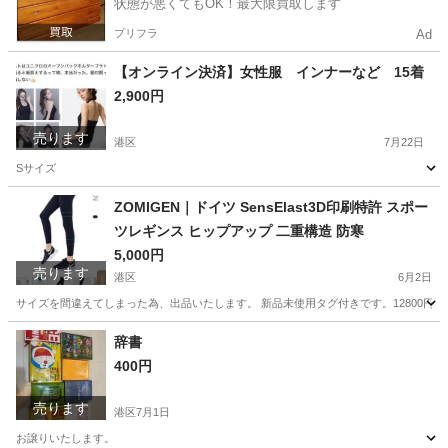
状態が悪くてもOK！最大限買取します
プリフラ
Ad
【オンライン決済】女性服 インナーなど 15着
2,900円
売ります
港区
7月22日
Sサイズ
東京
港区
Tシャツ
インナー
ZOMIGEN｜ドイツ SensElast3D印刷特許 スポー
ツレギンス ヒップアップ 二重構造 防寒
5,000円
売ります
港区
6月2日
サイズを間違えてしまった為、出品いたします。 新品未使用タグ付きです。12800円
東京
港区
スポーツウェア
ヒップアップ
辞書
400円
売ります
港区
7月1日
お譲りいたします。