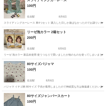
スライディングカーレース
100円
住吉駅
8月6日
スライディングカーレース 車4つセット 購入した日しか遊ばなかったのでお譲りいたします。
東京
江東区
住吉駅
その他
リーゼ泡カラー 2箱セット
200円
住吉駅
8月6日
リーゼ 泡カラー 新品未使用 使うつもりで買いましたが他のものを使ってしまいました
東京
江東区
住吉駅
その他
80サイズパジャマ
100円
住吉駅
8月6日
パジャマ イチゴ柄 80サイズ 子供が着用しましたので神経質な方は御遠慮くださいませ(⁎ᴗ͈ˬ
東京
江東区
住吉駅
その他
パジャマ
80サイズジャンバースカート
100円