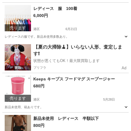
東京
港区
参考書
レディース 服 100着
6,000円
売ります
港区
6月21日
レディースの服です。新品未使用多数あり。
東京
港区
Tシャツ
新品
【夏の大掃除🧹】いらない人形、査定しま
す❗️
状態が悪くてもOK！最大限買取します
プリフラ
Ad
Keeps キープス フードマグ スープージャー
680円
売ります
港区
5月28日
新品未使用、箱ありです。
東京
港区
調理器具
マグ
新品未使用 レディース 半額以下
800円