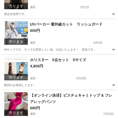
売ります
港区
7月1日
新品未使用です。
東京
港区
シャツ
新品
UVパーカー 紫外線カット ラッシュガード
600円
売ります
港区
6月2日
Mサイズです。サイズを変更したい為、出品いたします！ 黒色です。
東京
港区
パーカー
ラッシュガード
ホリスター 5点セット Sサイズ
4,800円
売ります
港区
7月22日
数回のみ着用してます。
東京
港区
ワンピース
ホリスター
【オンライン決済】ビスチェキャミトップ & フレ
アレッグパンツ
680円
売ります
港区
7月22日