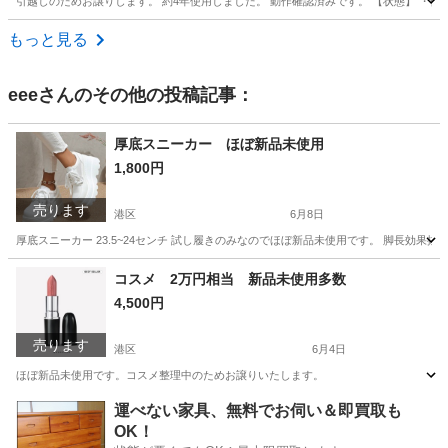
引越しのためお譲りします。 約4年使用しました。 動作確認済みです。 【状態】 ・
東京
新宿区
東新宿駅
その他
もっと見る
eee
さんのその他の投稿記事：
厚底スニーカー ほぼ新品未使用
1,800円
売ります
港区
6月8日
厚底スニーカー 23.5~24センチ 試し履きのみなのでほぼ新品未使用です。 脚長効果抜
東京
港区
靴
厚底
コスメ 2万円相当 新品未使用多数
4,500円
売ります
港区
6月4日
ほぼ新品未使用です。コスメ整理中のためお譲りいたします。
東京
港区
化粧品
新品
運べない家具、無料でお伺い＆即買取も
OK！