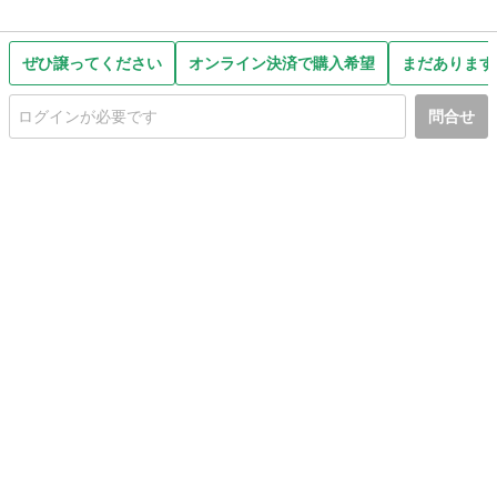
ぜひ譲ってください
オンライン決済で購入希望
まだあります
問合せ
初めての方へ
利用規約
プライバシーポリシー
プライバシー・ステートメント
健全化に資する運用方針
お問い合わせ
運営会社
サイトマップ
ご利用ガイド
フリーワードで探す
PC版で表示
都道府県選択
特定商取引法の表示
利用者情報の外部送信について