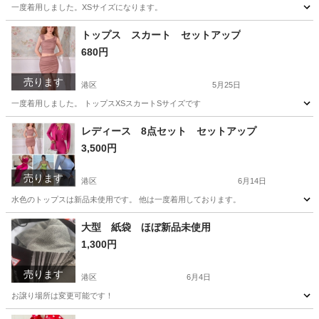
一度着用しました。XSサイズになります。
東京
港区
ボトムス
トップス スカート セットアップ
680円
売ります
港区
5月25日
一度着用しました。 トップスXSスカートSサイズです
東京
港区
スカート
セットアップ
レディース 8点セット セットアップ
3,500円
売ります
港区
6月14日
水色のトップスは新品未使用です。 他は一度着用しております。
東京
港区
ワンピース
セットアップ
大型 紙袋 ほぼ新品未使用
1,300円
売ります
港区
6月4日
お譲り場所は変更可能です！
東京
港区
トレーナー
紙袋