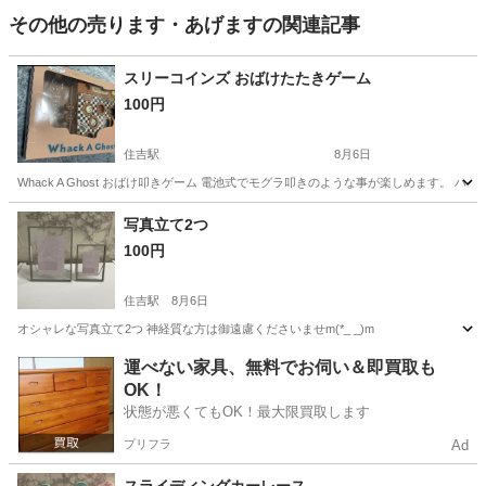
その他の売ります・あげますの関連記事
スリーコインズ おばけたたきゲーム
100円
住吉駅
8月6日
Whack A Ghost おばけ叩きゲーム 電池式でモグラ叩きのような事が楽しめます
東京
江東区
住吉駅
その他
スリーコインズ
写真立て2つ
100円
住吉駅
8月6日
オシャレな写真立て2つ 神経質な方は御遠慮くださいませm(*_ _)m
東京
江東区
住吉駅
その他
運べない家具、無料でお伺い＆即買取も
OK！
状態が悪くてもOK！最大限買取します
プリフラ
Ad