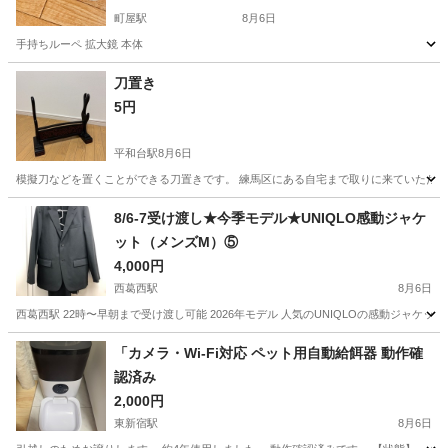
町屋駅
8月6日
手持ちルーペ 拡大鏡 本体
東京
荒川区
町屋駅
その他
刀置き
5円
平和台駅
8月6日
模擬刀などを置くことができる刀置きです。 練馬区にある自宅まで取りに来ていただけ
東京
練馬区
平和台駅
その他
無料
8/6-7受け渡し★今季モデル★UNIQLO感動ジャケ
ット（メンズM）⑤
4,000円
西葛西駅
8月6日
西葛西駅 22時〜早朝まで受け渡し可能 2026年モデル 人気のUNIQLOの感動ジャケットです
東京
江戸川区
西葛西駅
その他
UNIQLO
「カメラ・Wi-Fi対応 ペット用自動給餌器 動作確
認済み
2,000円
東新宿駅
8月6日