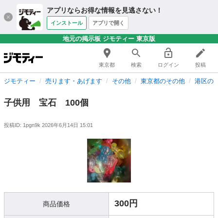
アプリならお得な情報を見逃さない！
インストール
アプリで開く
地元の掲示板 ジモティー 東京版
東京都
検索
ログイン
投稿
ジモティー
売ります・あげます
その他
東京都のその他
港区の
子供用 宝石 100個
投稿ID: 1pgn9k
2026年6月14日 15:01
300円
商品価格