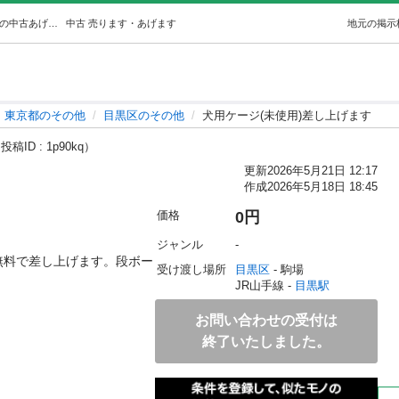
犬用ケージ(未使用)差し上げます (Marina) 目黒のその他の中古あげます・譲ります｜ジモティーで不用品の処分
中古
売ります・あげます
地元の掲示
東京都のその他
目黒区のその他
犬用ケージ(未使用)差し上げます
投稿ID : 1p90kq）
更新
2026年5月21日 12:17
作成
2026年5月18日 18:45
価格
0円
ジャンル
-
無料で差し上げます。段ボー
受け渡し場所
目黒区
 - 駒場
JR山手線 - 
目黒駅
お問い合わせの受付は
終了いたしました。