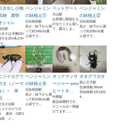
引き出し小物
ベンジャミン
ペットゲート
ベンジャミン
大山駅
収納 透明
の鉢植え①
の鉢植え②
お部屋に馴染むも
日向和田駅
日向和田駅
オシャレ
のをたくさん探し
高さ：鉢下から測
高さ：鉢下から測
福生駅
て、購入しま...
って約140cm(素
って約100cm(素
大きさは 約幅32×
人採寸で...
人採寸で...
奥行き20×高さ9×
セ...
ニジイロクワ
ベンジャミン
ネックマッサ
オオクワガタ
西八王子駅
ガタ（ノーマ
の鉢植え④
ージャー ems
生体情報 66mm
日向和田駅
ル）♀ 単
ヒートネ...
羽化時期 6月16日
高さ：鉢下から測
中野駅
4...
品 ...
って約100cm(素
新品未開封です。
足立小台駅
人採寸で...
ビニールが一部破
ニジイロクワガ
けてます。...
タ 累代 CBF1
血統 ノ...