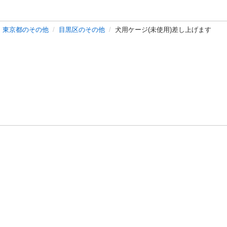
東京都のその他
目黒区のその他
犬用ケージ(未使用)差し上げます
バシーポリシー
プライバシー・ステートメント
健全化に資する運用
プ
ご利用ガイド
フリーワードで探す
特定商取引法の表示
利用