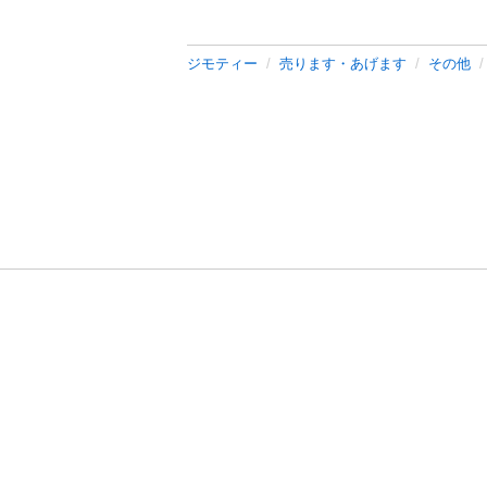
ジモティー
売ります・あげます
その他
利用規約
プライ
運営会社
サイトマッ
© 2011-
2026
Jmty, Inc.