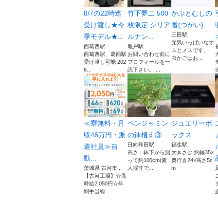
8/7の22時迄
竹下夢二 500
かぶとむしの
受け渡し★今
枚限定 シリア
番(つがい)
三田駅
季モデル★...
ルナン...
元気いっぱいなオ
西葛西駅
亀戸駅
スとメスです。
西葛西駅、葛西駅
お問い合わせ前に
虫かごはお...
受け渡し可能 202
プロフィールを一
6...
読下さい。 ...
3
≪寮無料・月
ベンジャミン
ジュエリーボ
収46万円・派
の鉢植え③
ックス
日向和田駅
福生駅
遣社員≫自
高さ：鉢下から測
大きさは 約幅35×
動...
って約100cm(素
奥行き24×高さ5c
茨城県 古河市...
人採寸で...
m
【古河工場】☆高
時給2,050円☆年
間手当総...