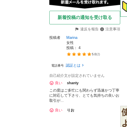
新着投稿の通知を受け取る
違反を報告
注意事項
投稿者
Marina
女性
投稿： 
4
5.0
(
2
)
認証とは
電話番号
自己紹介文が設定されていません
良い
shanty
この度はご多忙にも関わらず迅速かつ丁寧
に対応して下さり、とても気持ちの良いお
取引が...
良い
りお