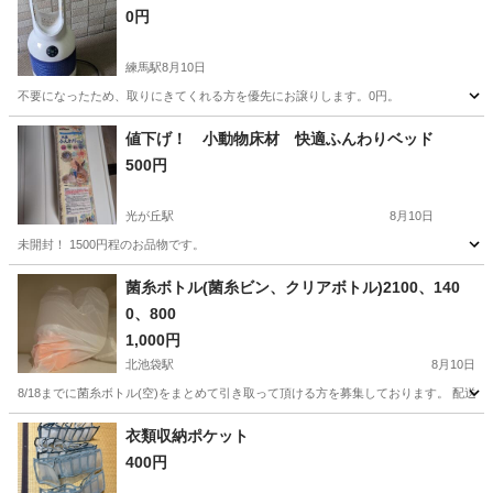
0円
練馬駅
8月10日
不要になったため、取りにきてくれる方を優先にお譲りします。0円。
東京
練馬区
練馬駅
その他
値下げ！ 小動物床材 快適ふんわりベッド
500円
光が丘駅
8月10日
未開封！ 1500円程のお品物です。
東京
練馬区
光が丘駅
その他
小動物
菌糸ボトル(菌糸ビン、クリアボトル)2100、140
0、800
1,000円
北池袋駅
8月10日
8/18までに菌糸ボトル(空)をまとめて引き取って頂ける方を募集しております。 配送
東京
豊島区
北池袋駅
その他
衣類収納ポケット
400円