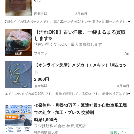
0円
西新井駅
8月10日
7回タイプの収納ボックスです。 高さ22センチ 幅24センチ 奥行き約38センチです
東京
足立区
西新井駅
その他
【汚れOK‼️】古い洋服、一袋まるまる買取
します✨
状態が悪くてもOK！最大限買取します
プリフラ
Ad
【オンライン決済】メダカ（エメキン）10匹セッ
ト
2,000円
扇大橋駅
8月10日
エメキンのメダカ成魚10匹です。 趣味で飼育している個体です。 雌雄の指定はできま
東京
足立区
扇大橋駅
その他
≪寮無料・月収43万円・派遣社員≫自動車系工場
での組立・加工・プレス 交替制
時給1,900円
フジ技研株式会社 神奈川支店
神奈川県 藤沢市
提携サイト