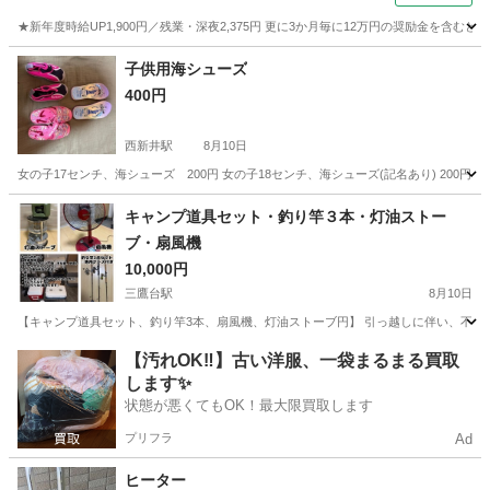
★新年度時給UP1,900円／残業・深夜2,375円 更に3か月毎に12万円の奨励金を含む
神奈川
藤沢市
その他
子供用海シューズ
400円
西新井駅
8月10日
女の子17センチ、海シューズ 200円 女の子18センチ、海シューズ(記名あり) 200
東京
足立区
西新井駅
その他
キャンプ道具セット・釣り竿３本・灯油ストー
ブ・扇風機
10,000円
三鷹台駅
8月10日
【キャンプ道具セット、釣り竿3本、扇風機、灯油ストーブ円】 引っ越しに伴い、不要になっ
東京
三鷹市
三鷹台駅
その他
【汚れOK‼️】古い洋服、一袋まるまる買取
します✨
状態が悪くてもOK！最大限買取します
プリフラ
Ad
ヒーター