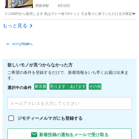
西新井駅
8月10日
1つ100円から販売します 色はグレー各7ポケット 引き取りに来ていただける方限定
東京
足立区
西新井駅
その他
衣類
もっと見る
ページTOPへ
欲しいモノが見つからなかった方
ご希望の条件を登録するだけで、新着情報をいち早くお届け出来ま
す。
東京都
売ります・あげます
その他
選択中の条件
ジモティーメルマガにも登録する
新着投稿の通知をメールで受け取る