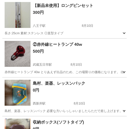
【新品未使用】ロングピンセット
300円
八王子駅
8月10日
長さ:25cm 素材:ステンレス ◎直型タイプ
東京
八王子市
八王子駅
その他
ステンレス
②赤外線ヒートランプ 40w
500円
武蔵五日市駅
8月10日
赤外線ヒートランプ 40w とりあえず出品のため、この場限りの価格になります。 出品
東京
あきる野市
武蔵五日市駅
その他
島村、楽器、レッスンバック
0円
西新井駅
8月10日
島村、楽器、レッスンバック 必要な方いらっしゃいましたらただで差し上げます。 多
東京
足立区
西新井駅
その他
収納ボックス(ソフトタイプ)