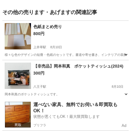
その他の売ります・あげますの関連記事
色紙まとめ売り
800円
上井草駅
8月10日
様々な色やデザインの短冊・色紙のセットです。書道や寄せ書き、インテリアの装飾などに
東京
練馬区
上井草駅
その他
【非売品】岡本和真 ポケットティッシュ(2024)
300円
八王子駅
8月10日
岡本和真のポケットティッシュです。
東京
八王子市
八王子駅
その他
ポケットティッシュ
運べない家具、無料でお伺い＆即買取も
OK！
状態が悪くてもOK！最大限買取します
プリフラ
Ad