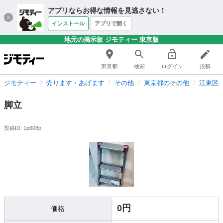
アプリならお得な情報を見逃さない！
インストール
アプリで開く
地元の掲示板 ジモティー 東京版
東京都
検索
ログイン
投稿
ジモティー
売ります・あげます
その他
東京都のその他
江東区
脚立
投稿ID: 1p608p
0円
価格