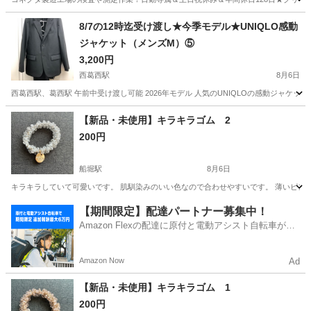
茨城
常陸大宮市
静駅
その他
8/7の12時迄受け渡し★今季モデル★UNIQLO感動
ジャケット（メンズM）⑤
3,200円
西葛西駅
8月6日
西葛西駅、葛西駅 午前中受け渡し可能 2026年モデル 人気のUNIQLOの感動ジャケットです。
東京
江戸川区
西葛西駅
その他
UNIQLO
【新品・未使用】キラキラゴム 2
200円
船堀駅
8月6日
キラキラしていて可愛いです。 肌馴染みのいい色なので合わせやすいです。 薄いピン
東京
江戸川区
船堀駅
その他
ゴム
【期間限定】配達パートナー募集中！
Amazon Flexの配達に原付と電動アシスト自転車が登
場！
Amazon Now
Ad
【新品・未使用】キラキラゴム 1
200円