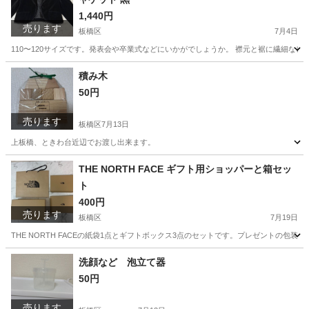
1,440円
売ります
板橋区
7月4日
110〜120サイズです。発表会や卒業式などにいかがでしょうか。 襟元と裾に繊細な
東京
板橋区
キッズ用品
積み木
50円
売ります
板橋区
7月13日
上板橋、ときわ台近辺でお渡し出来ます。
東京
板橋区
その他
積み木
THE NORTH FACE ギフト用ショッパーと箱セッ
ト
400円
売ります
板橋区
7月19日
THE NORTH FACEの紙袋1点とギフトボックス3点のセットです。プレゼントの包装
東京
板橋区
ラッピング用品
洗顔など 泡立て器
50円
売ります