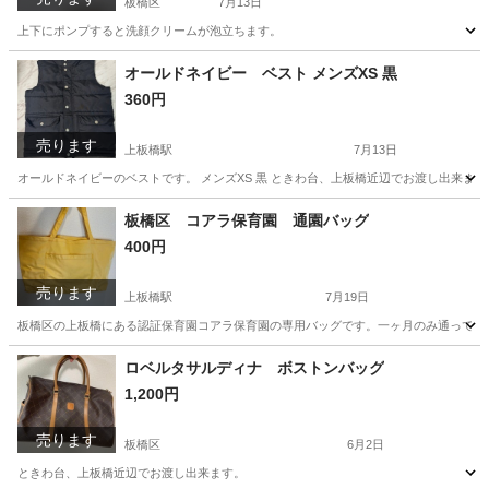
板橋区
7月13日
上下にポンプすると洗顔クリームが泡立ちます。
東京
板橋区
その他
クリーム
オールドネイビー ベスト メンズXS 黒
360円
売ります
上板橋駅
7月13日
オールドネイビーのベストです。 メンズXS 黒 ときわ台、上板橋近辺でお渡し出来ます
東京
板橋区
上板橋駅
コート
オールドネイビー
板橋区 コアラ保育園 通園バッグ
400円
売ります
上板橋駅
7月19日
板橋区の上板橋にある認証保育園コアラ保育園の専用バッグです。一ヶ月のみ通って認可
東京
板橋区
上板橋駅
キッズ用品
保育園
ロベルタサルディナ ボストンバッグ
1,200円
売ります
板橋区
6月2日
ときわ台、上板橋近辺でお渡し出来ます。