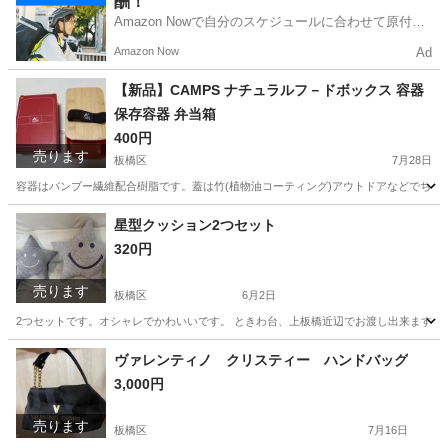
酬！
Amazon Nowで自分のスケジュールに合わせて原付や
電動アシスト自転車で配達し、報酬を獲得しましょ
Amazon Now
Ad
う！
【新品】CAMPS ナチュラルフ－ドボックス 容器
保存容器 弁当箱
400円
売ります
板橋区
7月28日
容器はバンブー繊維配合樹脂です。蓋は竹(植物油コーティング)アウトドアなどでちょ
東京
板橋区
その他
容器
星型クッション2つセット
320円
売ります
板橋区
6月2日
2つセットです。オシャレでかわいいです。 ときわ台、上板橋近辺でお渡し出来ます。
東京
板橋区
その他
セット
ヴァレンティノ クリスティー ハンドバッグ
3,000円
売ります
板橋区
7月16日