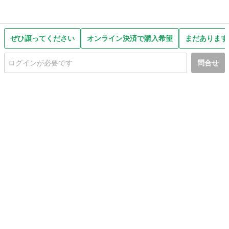
ぜひ譲ってください
オンライン決済で購入希望
まだあります
問合せ
初めての方へ
利用規約
プライバシーポリシー
プライバシー・ステートメント
健全化に資する運用方針
お問い合わせ
運営会社
サイトマップ
ご利用ガイド
フリーワードで探す
PC版で表示
都道府県選択
特定商取引法の表示
利用者情報の外部送信について