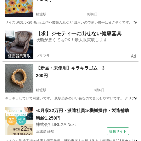
船堀駅
8月6日
サイズ:約31.5×20×6cm 工作や書類入れなど 四角いので使い勝手は良さそうです。 
東京
江戸川区
船堀駅
その他
ヨックモック
【求】ジモティーに出せない健康器具
状態が悪くてもOK！最大限買取します
プリフラ
Ad
【新品・未使用】キラキラゴム 3
200円
船堀駅
8月6日
キラキラしていて可愛いです。 肌馴染みのいい色なので合わせやすいです。 クリアカ
東京
江戸川区
船堀駅
その他
ゴム
≪月収22万円・派遣社員≫機械操作・製造補助
時給1,250円
株式会社BREXA Next
茨城県 静駅
提携サイト
コネクタ製造工場の検査や測定作業！日勤専属＆土日祝休み＆年間休日128日★クリーン