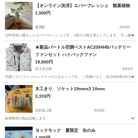
【オンライン決済】エバーフレッシュ 観葉植物
1,500円
豊洲駅
8月6日
10年程前に購入したエバーフレッシュです。 1度だけ植え替えしています。 引っ越しの
東京
江東区
豊洲駅
その他
★新品バートル空調ベストAC2094HBバッテリー
ファンセット ハイバックファン
19,800円
富士見台駅
8月6日
空調ベスト/ファン/バッテリーの三点セットです。 〇空調ベスト：AC2094HB-60-S アッ
東京
中野区
富士見台駅
その他
木工きり ソケット19mmx2 10mm
3,333円
志村坂上駅
8月6日
倉庫整理の為出品致します
東京
板橋区
志村坂上駅
その他
ヨックモック 夏限定 缶のみ
1,000円