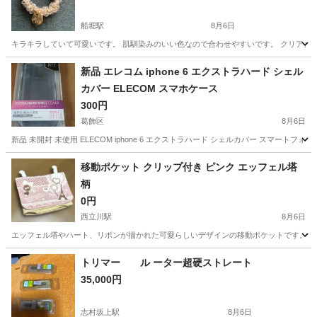
船堀駅
8月6日
キラキラしていて可愛いです。 肌馴染みのいい色なので合わせやすいです。 クリアカ
東京
江戸川区
船堀駅
その他
新品 エレコム iphone 6 エクストラハード シェル
カバー ELECOM スマホケース
300円
葛飾区
8月6日
新品 未開封 未使用 ELECOM iphone 6 エクストラハード シェルカバー スマートフォンケー
東京
葛飾区
その他
ELECOM
移動ポケット クリップ付き ピンク エッフェル塔
柄
0円
西立川駅
8月6日
エッフェル塔やハート、リボンが描かれた可愛らしいデザインの移動ポケットです。クリ
東京
立川市
西立川駅
その他
トリマー ル ーター超硬ストレート
35,000円
志村坂上駅
8月6日