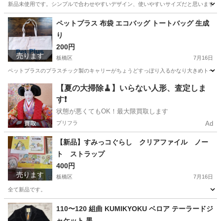
新品未使用です。シンプルで合わせやすいデザイン、使いやすいサイズだと思います。
東京
板橋区
バッグ
新品
ペットプラス 布袋 エコバッグ トートバッグ 生成
り
200円
売ります
板橋区
7月16日
ペットプラスのプラスチック製のキャリーがちょうどすっぽり入るかなり大きめトートバ
東京
板橋区
バッグ
プラス
【夏の大掃除🧹】いらない人形、査定しま
す❗️
状態が悪くてもOK！最大限買取します
プリフラ
Ad
【新品】すみっコぐらし クリアファイル ノー
ト ストラップ
400円
売ります
板橋区
7月16日
全て新品です。
東京
板橋区
その他
すみっコぐらし
110〜120 組曲 KUMIKYOKU ベロア テーラードジ
ャケット 黒