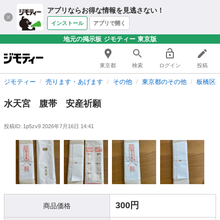
アプリならお得な情報を見逃さない！
インストール
アプリで開く
地元の掲示板 ジモティー 東京版
東京都
検索
ログイン
投稿
ジモティー
売ります・あげます
その他
東京都のその他
板橋区
水天宮 腹帯 安産祈願
投稿ID: 1p5zv9
2026年7月16日 14:41
300円
商品価格