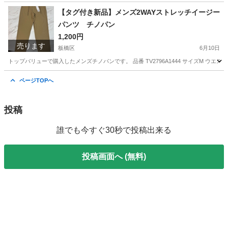
東京
板橋区
バッグ
ボストンバッグ
【タグ付き新品】メンズ2WAYストレッチイージー
パンツ チノパン
1,200円
売ります
板橋区
6月10日
トップバリューで購入したメンズチノパンです。 品番 TV2796A1444 サイズM ウエスト 76
東京
板橋区
ボトムス
チノパン
ページTOPへ
投稿
誰でも今すぐ30秒で投稿出来る
投稿画面へ (無料)