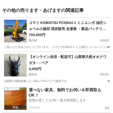
その他の売ります・あげますの関連記事
コマツ KOMATSU PC08UU-1 ミニユンボ 油圧シ
ョベル小旋回 現状販売 全塗装 ・新品バッテリー
ゴムクローラー 東京都 町田市
704,000円
鶴川駅
8月6日
ご覧いただきありがとうございます。 コマツ PC08UU-1 ミニ油圧ショベル（ミニユンボ）の
東京
町田市
鶴川駅
その他
【オンライン決済・配送可】山梨県天然オオクワ
ガタ♂♀ペア
4,000円
調布市
8月6日
山梨県で材割採集した♂60㎜♀37㎜ペアで販売です
東京
調布市
その他
オオクワガタ
運べない家具、無料でお伺い＆即買取も
OK！
状態が悪くてもOK！最大限買取します
プリフラ
Ad