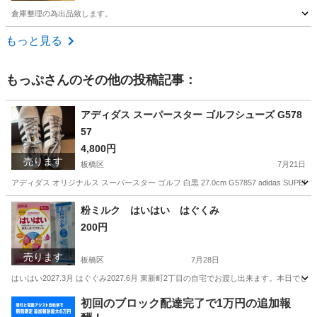
倉庫整理の為出品致します。
東京
板橋区
志村坂上駅
その他
もっと見る
もっぷ
さんのその他の投稿記事：
アディダス スーパースター ゴルフシューズ G578
57
4,800円
売ります
板橋区
7月21日
アディダス オリジナルス スーパースター ゴルフ 白黒 27.0cm G57857 adidas SUPER
東京
板橋区
靴
粉ミルク はいはい はぐくみ
200円
売ります
板橋区
7月28日
はいはい2027.3月 はぐぐみ2027.6月 東新町2丁目の自宅でお渡し出来ます。本
東京
板橋区
ベビー用品
はいはい
初回のブロック配達完了で1万円の追加報