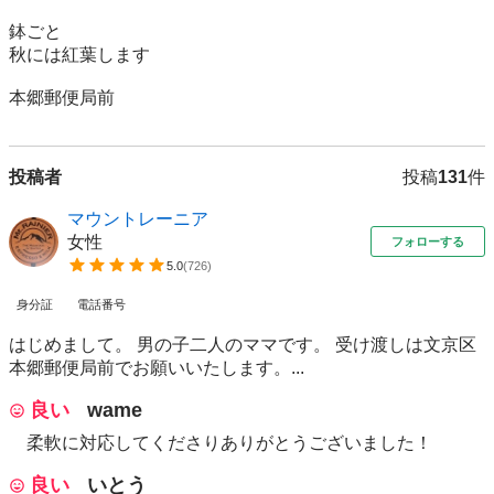
鉢ごと

秋には紅葉します

本郷郵便局前
投稿者
投稿
131
件
マウントレーニア
女性
フォローする
5.0
(
726
)
身分証
電話番号
はじめまして。 男の子二人のママです。 受け渡しは文京区
本郷郵便局前でお願いいたします。...
良い
wame
柔軟に対応してくださりありがとうございました！
良い
いとう