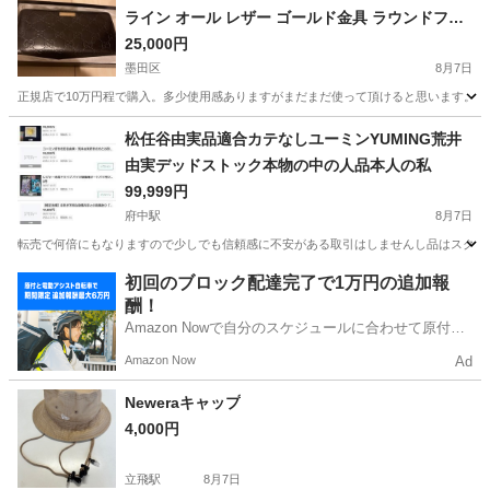
ライン オール レザー ゴールド金具 ラウンドファ
スナー 長財布 黒★
25,000円
墨田区
8月7日
正規店で10万円程で購入。多少使用感ありますがまだまだ使って頂けると思います。
東京
墨田区
その他
グッチ
松任谷由実品適合カテなしユーミンYUMING荒井
由実デッドストック本物の中の人品本人の私
99,999円
府中駅
8月7日
転売で何倍にもなりますので少しでも信頼感に不安がある取引はしませんし品はスクショ
東京
府中市
府中駅
その他
ユーミン
初回のブロック配達完了で1万円の追加報
酬！
Amazon Nowで自分のスケジュールに合わせて原付や
電動アシスト自転車で配達し、報酬を獲得しましょ
Amazon Now
Ad
う！
Neweraキャップ
4,000円
立飛駅
8月7日