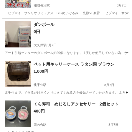
稲城長沼駅
8月7日
・ヒプマイ サンリオリミックス BIGぬいぐるみ -乱数VS寂雷- ・ヒプマイ サンリオリ
東京
稲城市
稲城長沼駅
その他
ダンボール
0円
大久保駅
8月7日
アート引越センターのダンボール約20個になります。 1度しか使用していない為、か
東京
新宿区
大久保駅
その他
ダンボール
ペット用キャリーケース ラタン調 ブラウン
1,000円
北千住駅
8月7日
北千住まで、できるだけ早くとりにきてくれる方を優先させていただきます。 よろし
東京
足立区
北千住駅
その他
くら寿司 めじるしアクセサリー 2個セット
400円
鷹の台駅
8月7日