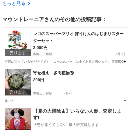
東京
板橋区
上板橋駅
その他
もっと見る
マウントレーニア
さんのその他の投稿記事：
レゴのスーパーマリオ ぼうけんのはじまりスター
ターセット
2,000円
売ります
本郷三丁目駅
7月2日
写真に写っている物が全てです。 コースのパーツは全てあると思います。 定価5000円
東京
文京区
本郷三丁目駅
おもちゃ
スーパーマリオ
寄せ植え 多肉植物⑥
200円
売ります
本郷三丁目駅
7月2日
鉢ごと
東京
文京区
本郷三丁目駅
家庭用品
多肉植物
【夏の大掃除🧹】いらない人形、査定しま
す❗️
状態が悪くてもOK！最大限買取します