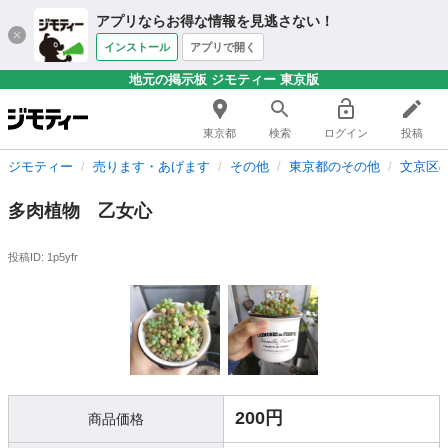
アプリならお得な情報を見逃さない！
インストール
アプリで開く
地元の掲示板 ジモティー 東京版
東京都
検索
ログイン
投稿
ジモティー
売ります・あげます
その他
東京都のその他
文京区
多肉植物 乙女心
投稿ID: 1p5yfr
200円
商品価格