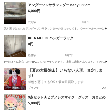
アンダーソンサラマンダー baby 6~8cm
6,000円
六町駅
8月7日
我が家で生まれたアンダーソンサラマンダーの赤ちゃんです。 ウーパールーパーに似ていま
東京
足立区
六町駅
その他
IKEA MULIG ハンガーラック
0円
経堂駅
8月7日
5年前ほどに購入したIKEAのハンガーラックです。 上部に摩耗があります。（それ以
東京
世田谷区
経堂駅
その他
MULIG
【夏の大掃除🧹】いらない人形、査定しま
す❗️
状態が悪くてもOK！最大限買取します
プリフラ
Ad
9点セット★ヒプノシスマイク グッズ おまとめ
5,000円