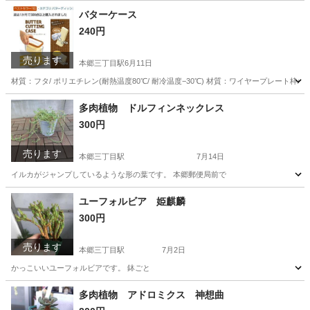
東京
文京区
本郷三丁目駅
香水
バターケース
240円
売ります
本郷三丁目駅
6月11日
材質：フタ/ ポリエチレン(耐熱温度80℃/ 耐冷温度−30℃) 材質：ワイヤープレート枠/ ABS樹
東京
文京区
本郷三丁目駅
調理器具
多肉植物 ドルフィンネックレス
300円
売ります
本郷三丁目駅
7月14日
イルカがジャンプしているような形の葉です。 本郷郵便局前で
東京
文京区
本郷三丁目駅
家庭用品
多肉植物
ユーフォルビア 姫麒麟
300円
売ります
本郷三丁目駅
7月2日
かっこいいユーフォルビアです。 鉢ごと
東京
文京区
本郷三丁目駅
家庭用品
ユーフォルビア
多肉植物 アドロミクス 神想曲