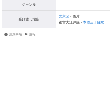
ジャンル
-
文京区
- 西片
受け渡し場所
都営大江戸線 -
本郷三丁目駅
注意事項
通報