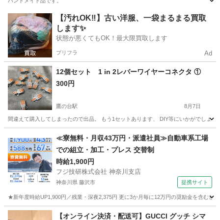
ハンドメイド品です。
東京
国分寺市
鷹の台駅
その他
くら寿司
【汚れOK‼️】古い洋服、一袋まるまる買取
します✨
状態が悪くてもOK！最大限買取します
プリフラ
Ad
12個セット 1 in 2レバーワイヤーコネクタ ①
300円
鷹の台駅
8月7日
間違えて購入してしまったので出品。 もう1セットあります、 DIY等にいかがでしょう
東京
国分寺市
鷹の台駅
その他
DIY
≪寮無料・月収43万円・派遣社員≫自動車系工場
での組立・加工・プレス 交替制
時給1,900円
フジ技研株式会社 神奈川支店
神奈川県 藤沢市
提携サイト
★新年度時給UP1,900円／残業・深夜2,375円 更に3か月毎に12万円の奨励金を含む
神奈川
藤沢市
その他
【オンライン決済・配送可】GUCCI グッチ シマ