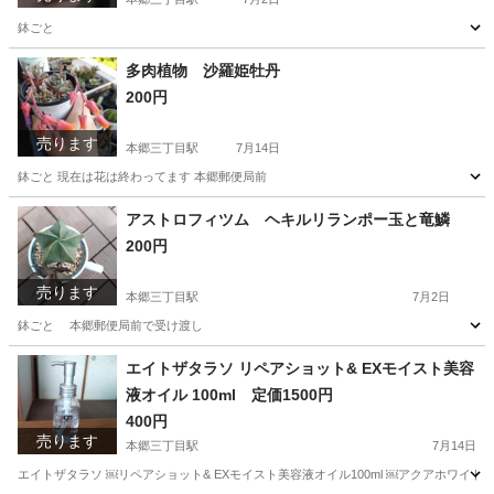
鉢ごと
東京
文京区
本郷三丁目駅
家庭用品
多肉植物
多肉植物 沙羅姫牡丹
200円
売ります
本郷三丁目駅
7月14日
鉢ごと 現在は花は終わってます 本郷郵便局前
東京
文京区
本郷三丁目駅
その他
多肉植物
アストロフィツム ヘキルリランポー玉と竜鱗
200円
売ります
本郷三丁目駅
7月2日
鉢ごと 本郷郵便局前で受け渡し
東京
文京区
本郷三丁目駅
家庭用品
アストロフィツム
エイトザタラソ ￼リペアショット& EXモイスト美容
液オイル 100ml 定価1500円
400円
売ります
本郷三丁目駅
7月14日
エイトザタラソ ￼リペアショット& EXモイスト美容液オイル100ml ￼アクアホワイ