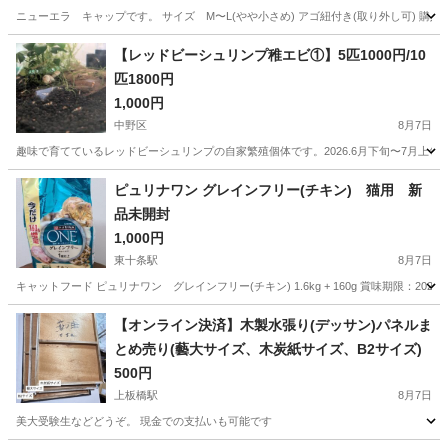
ニューエラ キャップです。 サイズ M〜L(やや小さめ) アゴ紐付き(取り外し可) 
東京
立川市
立飛駅
その他
ニューエラ
【レッドビーシュリンプ稚エビ①】5匹1000円/10
匹1800円
1,000円
中野区
8月7日
趣味で育てているレッドビーシュリンプの自家繁殖個体です。2026.6月下旬〜7月上旬生ま
東京
中野区
その他
エビ
ピュリナワン グレインフリー(チキン) 猫用 新
品未開封
1,000円
東十条駅
8月7日
キャットフード ピュリナワン グレインフリー(チキン) 1.6kg + 160g 賞味期限：2
東京
北区
東十条駅
その他
ピュリナワン
【オンライン決済】木製水張り(デッサン)パネルま
とめ売り(藝大サイズ、木炭紙サイズ、B2サイズ)
500円
上板橋駅
8月7日
美大受験生などどうぞ。 現金での支払いも可能です