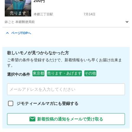
200円
売ります
本郷三丁目駅
7月14日
鉢ごと 本郷郵便局前
東京
文京区
本郷三丁目駅
家庭用品
多肉植物
ページTOPへ
欲しいモノが見つからなかった方
ご希望の条件を登録するだけで、新着情報をいち早くお届け出来ま
す。
東京都
売ります・あげます
その他
選択中の条件
ジモティーメルマガにも登録する
新着投稿の通知をメールで受け取る