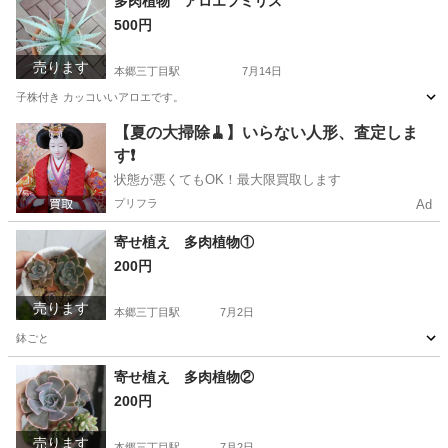
多肉植物 アロエフミリス
500円
売ります
本郷三丁目駅
7月14日
子株付き カッコいいアロエです。
東京
文京区
本郷三丁目駅
家庭用品
多肉植物
【夏の大掃除🧹】いらない人形、査定しま
す❗️
状態が悪くてもOK！最大限買取します
プリフラ
Ad
寄せ植え 多肉植物①
200円
売ります
本郷三丁目駅
7月2日
鉢ごと
東京
文京区
本郷三丁目駅
家庭用品
寄せ植え 多肉植物②
200円
売ります
本郷三丁目駅
7月2日