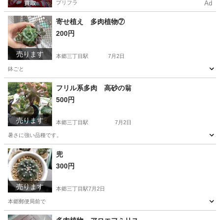
プリフラ
Ad
寄せ植え 多肉植物⑦
200円
売ります
本郷三丁目駅
7月2日
鉢ごと
東京
文京区
本郷三丁目駅
家庭用品
多肉植物
フリル系多肉 高砂の翁
500円
売ります
本郷三丁目駅
7月2日
暑さに強い品種です。
東京
文京区
本郷三丁目駅
その他
多肉
兜
300円
売ります
本郷三丁目駅
7月2日
本郷郵便局前で
東京
文京区
本郷三丁目駅
家庭用品