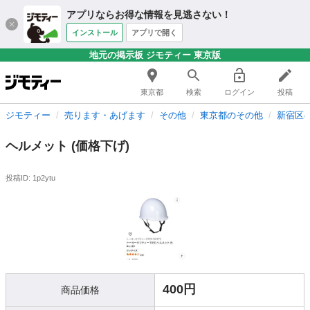
アプリならお得な情報を見逃さない！
インストール
アプリで開く
地元の掲示板 ジモティー 東京版
東京都
検索
ログイン
投稿
ジモティー
売ります・あげます
その他
東京都のその他
新宿区
ヘルメット (価格下げ)
投稿ID: 1p2ytu
400円
商品価格