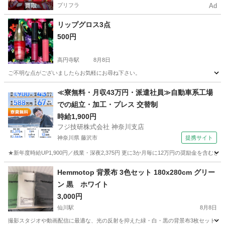
プリフラ
Ad
リップグロス3点
500円
高円寺駅
8月8日
ご不明な点がございましたらお気軽にお尋ね下さい。
東京
杉並区
高円寺駅
その他
≪寮無料・月収43万円・派遣社員≫自動車系工場
での組立・加工・プレス 交替制
時給1,900円
フジ技研株式会社 神奈川支店
神奈川県 藤沢市
提携サイト
★新年度時給UP1,900円／残業・深夜2,375円 更に3か月毎に12万円の奨励金を含む
神奈川
藤沢市
その他
Hemmotop 背景布 3色セット 180x280cm グリー
ン 黒 ホワイト
3,000円
仙川駅
8月8日
撮影スタジオや動画配信に最適な、光の反射を抑えた緑・白・黒の背景布3枚セットです。 - ブ