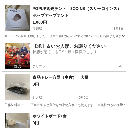
東京
調布市
仙川駅
その他
背景
POPUP遮光テント 3COINS（スリーコインズ）
ポップアップテント
1,000円
仙川駅
8月8日
キャンプで数回使用しました。 使用に伴い多少の汚れが付いている可能性がありますが、全
東京
調布市
仙川駅
その他
【求】古いお人形、お譲りください
状態が悪くてもOK！最大限買取します
プリフラ
Ad
食品トレー容器（中古） 大量
0円
野方駅
8月8日
工作材料等に！ 上下逆にすると蓋付きの小物入れにも使えます！ ※無料のものは基本的
東京
中野区
野方駅
その他
ホワイトボード1台
0円