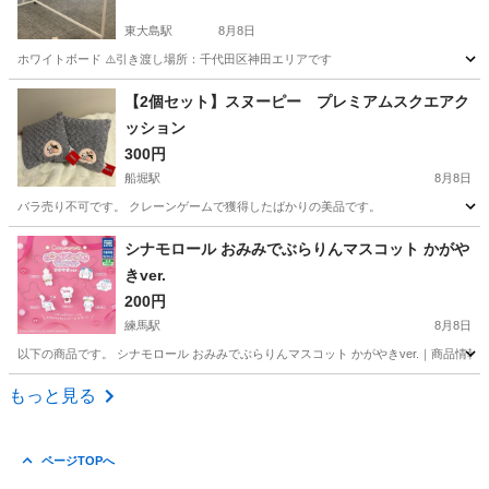
東大島駅
8月8日
ホワイトボード ⚠️引き渡し場所：千代田区神田エリアです
東京
江東区
東大島駅
その他
【2個セット】スヌーピー プレミアムスクエアク
ッション
300円
船堀駅
8月8日
バラ売り不可です。 クレーンゲームで獲得したばかりの美品です。
東京
江戸川区
船堀駅
その他
シナモロール おみみでぶらりんマスコット かがや
きver.
200円
練馬駅
8月8日
以下の商品です。 シナモロール おみみでぶらりんマスコット かがやきver.｜商品情報｜タカラトミーア
東京
練馬区
練馬駅
その他
シナモロール
もっと見る
ページTOPへ