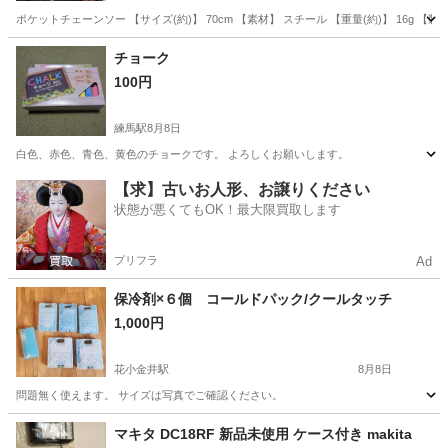
ポケットチェーンソー 【サイズ(約)】 70cm 【素材】 スチール 【重量(約)】 16g
東京
江東区
亀戸駅
その他
チェーンソー
チョーク
100円
練馬駅
8月8日
白色、赤色、青色、黄色のチョークです。 よろしくお願いします。
東京
練馬区
練馬駅
その他
チョーク
【求】古いお人形、お譲りください
状態が悪くてもOK！最大限買取します
プリフラ
Ad
保冷剤×６個 コールドパック/クールタッチ
1,000円
花小金井駅
8月8日
問題無く使えます。 サイズは写真でご確認ください。
東京
西東京市
花小金井駅
その他
コールド
マキタ DC18RF 新品未使用 ケース付き makita