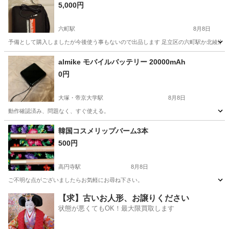
5,000円
六町駅
8月8日
予備として購入しましたが今後使う事もないので出品します 足立区の六町駅か北綾瀬
東京
足立区
六町駅
その他
almike モバイルバッテリー 20000mAh
0円
大塚・帝京大学駅
8月8日
動作確認済み、問題なく、すぐ使える。
東京
八王子市
大塚・帝京大学駅
その他
韓国コスメリップバーム3本
500円
高円寺駅
8月8日
ご不明な点がございましたらお気軽にお尋ね下さい。
東京
杉並区
高円寺駅
その他
【求】古いお人形、お譲りください
状態が悪くてもOK！最大限買取します