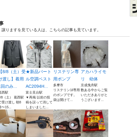
事
す・譲りますを見ている人は、こちらの記事も見ています。
【8/8（土）受
★新品バート
リステリン専
アカハライモ
け渡し】着用
ル空調ベスト
用ポンプ
リ 幼体
多摩市
京成曳舟駅
1回のみ...
AC2094H...
リステリン1ℓ専用
数ある中からご覧
葛西駅
富士見台駅
のポンプです。
いただきありがと
8/8（土） 葛西駅
▼再掲 以前の投
袋は開けて...
うございます...
で受け渡し 朝8
稿を誤って消して
時〜15...
しまいました...