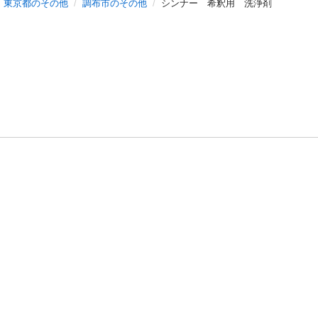
東京都のその他
調布市のその他
シンナー 希釈用 洗浄剤
バシーポリシー
プライバシー・ステートメント
健全化に資する運用
プ
ご利用ガイド
フリーワードで探す
特定商取引法の表示
利用