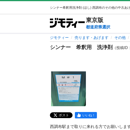
東京
版
都道府県選択
ジモティー
売ります・あげます
その他
シンナー 希釈用 洗浄剤
（投稿ID :
ポスト
いいね！
西調布駅まで取りに来れる方でお願いします。