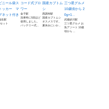
ビニール袋ス
コード式ブロ
国産カブトム
三つ星グルメ
トッカー マ
ワー
シ
10歳頃から 2
金子駅
西調布駅
グネット付き
0g×1...
洗車時に5回ほど
国産カブトムシ
福生駅
武蔵砂川駅
使用しました。
オスメスです。
2セット
三ツ星グルメ お
バッテリー式...
夏休みにいか...
魚アソート 10歳
頃から ...