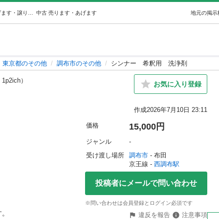
シンナー希釈用洗浄剤 (ほし) 西調布のその他の中古あげます・譲ります｜ジモティーで不用品の処分
中古
売ります・あげます
地元の掲示
東京都のその他
調布市のその他
シンナー 希釈用 洗浄剤
 1p2ich）
お気に入り登録
作成
2026年7月10日 23:11
価格
15,000円
ジャンル
-
受け渡し場所
調布市
 - 布田
京王線 - 
西調布駅
投稿者にメールで問い合わせ
※問い合わせは会員登録とログイン必須です


違反を報告
注意事項