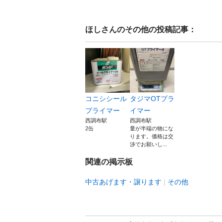
ほし
さんのその他の投稿記事：
コニシシール
タジマOTプラ
プライマー
イマー
西調布駅
西調布駅
2缶
量が半端の物にな
ります。価格は交
渉でお願いし...
関連の掲示板
中古あげます・譲ります
その他