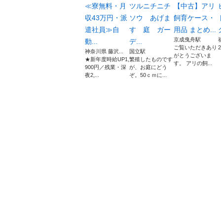
≪寮無料・月
ツルニチニチ
【中古】アリ
収43万円・派
ソウ あげま
飼育ケース・
遣社員≫自
す 庭 ガー
用品 まとめ...
京成曳舟駅
動...
デ...
ご覧いただきあり
神奈川県 藤沢...
国立駅
がとうございま
★新年度時給UP1,
繁殖したものです
す。 アリの飼...
900円／残業・深
が、お庭にどう
夜2,...
ぞ。50ｃｍに...