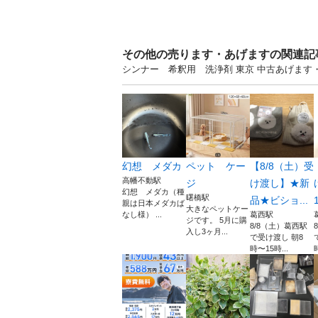
その他の売ります・あげますの関連記
シンナー 希釈用 洗浄剤 東京 中古あげま
幻想 メダカ
ペット ケー
【8/8（土）受
高幡不動駅
ジ
け渡し】★新
幻想 メダカ（種
曙橋駅
品★ビショ...
親は日本メダカば
大きなペットケー
なし様） ...
葛西駅
ジです。 5月に購
8/8（土）葛西駅
入し3ヶ月...
で受け渡し 朝8
時〜15時...