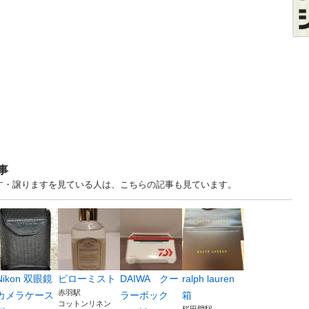
事
ます・譲りますを見ている人は、こちらの記事も見ています。
Nikon 双眼鏡
ピローミスト
DAIWA クー
ralph lauren
赤羽駅
カメラケース
ラーボック
箱
コットンリネン