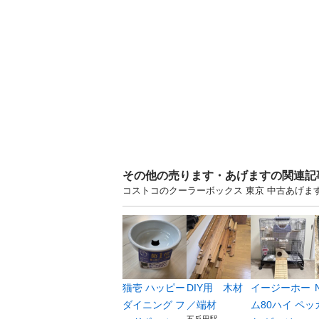
その他の売ります・あげますの関連記
コストコのクーラーボックス 東京 中古あげ
猫壱 ハッピー
DIY用 木材
イージーホー
ダイニング フ
／端材
ム80ハイ ペッ