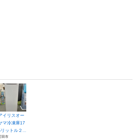
アイリスオー
ヤマ冷凍庫17
5リットル２...
町田市