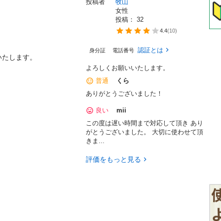
投稿者
牧山
女性
投稿： 
32
4.4
(
10
)
認証とは
身分証
電話番号
よろしくお願いいたします。
普通
くら
ありがとうございました！
良い
mii
この度は遅い時間まで対応して頂き あり
がとうございました。 大切に使わせて頂
きま...
評価をもっと見る