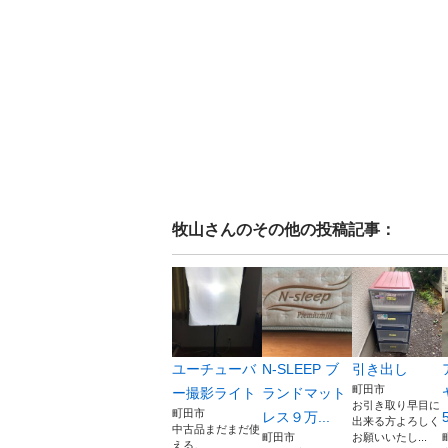
牧山
さんのその他の投稿記事：
ユーチューバ
N-SLEEP ブ
引き出し
町田市
ー撮影ライト
ランドマット
お引き取り早目に
町田市
レス９万...
出来る方よろしく
中古品まだまだ使
町田市
お願いいたし...
える。