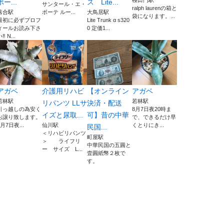
桜田門駅
ポー...
ス Lite...
サンタール・エ・
ralph laurenの箱と
落合駅
ボーテ ルー...
大鳥居駅
袋になります。...
最初に必ずプロフ
Lite Trunk α s320
ィールお読み下さ
0 定価1...
‼️ N...
アガベ
介護用リハビ
【オンライン
アガベ
若林駅
若林駅
リパンツ LLサ
決済・配送
引っ越しの為安く
8月7日夜20時ま
イズと尿取...
可】昔の中華
お譲り致します。
で、できるだけ早
8月7日夜...
仙川駅
くとりにき...
民国...
＜リハビリパンツ
町屋駅
＞ ライフリ
中華民国の五圓と
ー サイズ L...
壹圓紙幣２枚で
す。