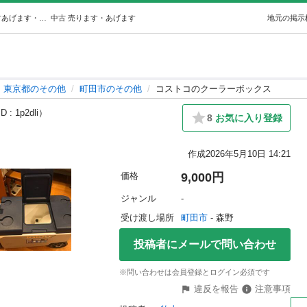
コストコのクーラーボックス (牧山) 町田のその他の中古あげます・譲ります｜ジモティーで不用品の処分
中古
売ります・あげます
地元の掲示
東京都のその他
町田市のその他
コストコのクーラーボックス
 : 1p2dli）
8
お気に入り登録
作成
2026年5月10日 14:21
価格
9,000円
ジャンル
-
受け渡し場所
町田市
 - 森野
投稿者にメールで問い合わせ
※問い合わせは会員登録とログイン必須です
違反を報告
注意事項