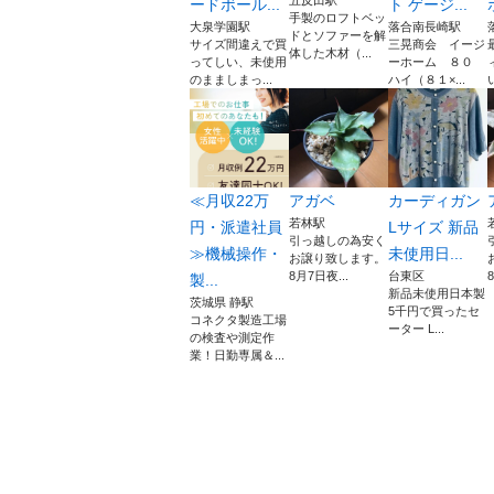
五反田駅
ードボール...
ト ゲージ...
手製のロフトベッ
大泉学園駅
落合南長崎駅
ドとソファーを解
サイズ間違えで買
三晃商会 イージ
体した木材（...
ってしい、未使用
ーホーム ８０
のまましまっ...
ハイ（８１×...
い
≪月収22万
アガベ
カーディガン
若林駅
円・派遣社員
Lサイズ 新品
引っ越しの為安く
≫機械操作・
未使用日...
お譲り致します。
8月7日夜...
台東区
製...
新品未使用日本製
茨城県 静駅
5千円で買ったセ
コネクタ製造工場
ーター L...
の検査や測定作
業！日勤専属＆...