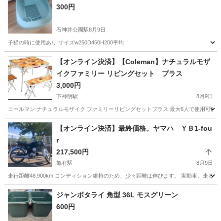
300円
石神井公園駅
8月9日
子猫の時に使用あり サイズw250D450H200平均
東京
練馬区
石神井公園駅
その他
【オンライン決済】【Coleman】ナチュラルモザ
イクファミリー リビングセット プラス
3,000円
下神明駅
8月9日
コールマン ナチュラルモザイク ファミリーリビングセットプラス 最大6人で使用可能 1人掛けの
東京
品川区
下神明駅
その他
【オンライン決済】最終価格。ヤマハ ＹＢ1-fou
r
217,500円
亀有駅
8月9日
走行距離48,900km コンディション維持のため、少々距離は伸びます。 実動車。走る、
東京
足立区
亀有駅
その他
ジャンボタライ 角型 36L モスグリーン
600円