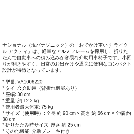
ナショナル（現パナソニック）の「おでかけ車いす ライク
ル アクティ」は、軽量なアルミフレームを採用し、折りた
たんで自動車への積み込みが容易な介助用車椅子です。小回
りが利きやすく、日常のお出かけや通院に便利なコンパクト
設計が特徴となっています。

* 型番: VA1006220

* タイプ: 介助用（背折れ機能あり）

* 座幅: 38 cm

* 重量: 約 12.3 kg

* 使用者最大体重: 75 kg

* サイズ（使用時）: 全長 約 90 cm × 高さ 約 66 cm × 全幅 約 
38 cm

* 折りたたみ時サイズ: 厚さ 約 25 cm

* その他機能: 介助ブレーキ付き
