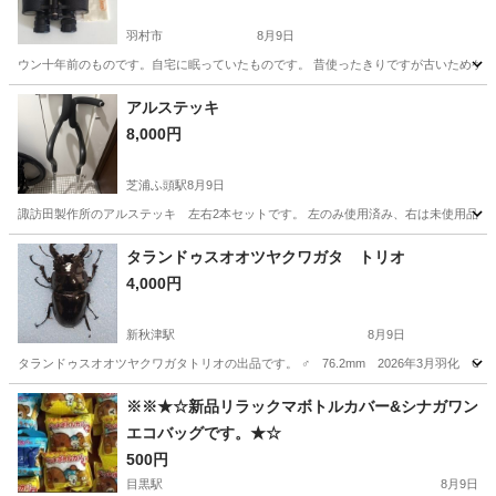
羽村市
8月9日
ウン十年前のものです。自宅に眠っていたものです。 昔使ったきりですが古いためケース
東京
羽村市
その他
アルステッキ
8,000円
芝浦ふ頭駅
8月9日
諏訪田製作所のアルステッキ 左右2本セットです。 左のみ使用済み、右は未使用品です。
東京
港区
芝浦ふ頭駅
その他
ステッキ
タランドゥスオオツヤクワガタ トリオ
4,000円
新秋津駅
8月9日
タランドゥスオオツヤクワガタトリオの出品です。 ♂ 76.2mm 2026年3月羽化 CB 右足
東京
東村山市
新秋津駅
その他
※※★☆新品リラックマボトルカバー&シナガワン
エコバッグです。★☆
500円
目黒駅
8月9日