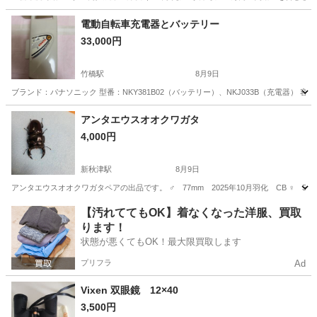
神奈川
藤沢市
その他
電動自転車充電器とバッテリー
33,000円
竹橋駅
8月9日
ブランド：パナソニック 型番：NKY381B02（バッテリー）、NKJ033B（充電器） 容
東京
千代田区
竹橋駅
その他
アンタエウスオオクワガタ
4,000円
新秋津駅
8月9日
アンタエウスオオクワガタペアの出品です。 ♂ 77mm 2025年10月羽化 CB ♀ 5
東京
東村山市
新秋津駅
その他
【汚れててもOK】着なくなった洋服、買取
ります！
状態が悪くてもOK！最大限買取します
プリフラ
Ad
Vixen 双眼鏡 12×40
3,500円