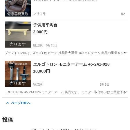
プリフラ
Ad
子供用平均台
2,000円
売ります
狛江駅
6月13日
ブランド RiZKiZ(リズキズ) 色 ビーチ 推奨最大重量 160 キログラム 商品の重量 
東京
狛江市
狛江駅
スポーツ
平均台
エルゴトロン モニターアーム 45-241-026
10,000円
売ります
狛江駅
8月8日
ERGOTRON 45-241-026 モニターアーム 美品です。 モニター取付ネジはご用意下さ
東京
狛江市
狛江駅
その他
モニター
ページTOPへ
投稿