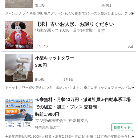
豊田駅
8月9日
ジャンボタライ 角型 36L モスグリーン めだか飼育で2シーズン使用しました。プラ
東京
日野市
豊田駅
その他
タライ
【求】古いお人形、お譲りください
状態が悪くてもOK！最大限買取します
プリフラ
Ad
小型キャットタワー
300円
船堀駅
8月9日
キャットタワー買い替えにつき、出品いたします。 ※スコティッシュフォールドはついてませ
東京
江戸川区
船堀駅
その他
≪寮無料・月収43万円・派遣社員≫自動車系工場
での組立・加工・プレス 交替制
時給1,900円
フジ技研株式会社 神奈川支店
神奈川県 藤沢市
提携サイト
★新年度時給UP1,900円／残業・深夜2,375円 更に3か月毎に12万円の奨励金を含む