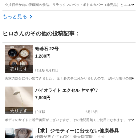
☆彡何年か前の伊藤園の景品、リラックマのペットボトルカバー（非売品）とエコバック
東京
品川区
目黒駅
その他
もっと見る
ヒロ
さんのその他の投稿記事：
蛤碁石 22号
1,280円
売ります
狛江駅
6月13日
実家の処分に伴い出てきました。 全く碁の事は分かりませんので、 調べた限りの白い石は
東京
狛江市
狛江駅
囲碁、将棋、麻雀
碁石
バイオライト エクセル ヤマギワ
7,800円
売ります
狛江駅
6月13日
ボディのサイドに若干黄変がございますが、その他問題無くご使用になれます。 ヤマギ
東京
狛江市
狛江駅
その他
【求】ジモティーに出せない健康器具
状態が悪くてもOK！最大限買取します