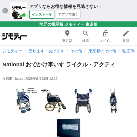
アプリならお得な情報を見逃さない！
インストール
アプリで開く
地元の掲示板 ジモティー 東京版
東京都
検索
ログイン
投稿
ジモティー
売ります・あげます
その他
東京都のその他
狛江市
National おでかけ車いす ライクル・アクティ
投稿ID: 1p1tnn
2026年6月13日 12:22