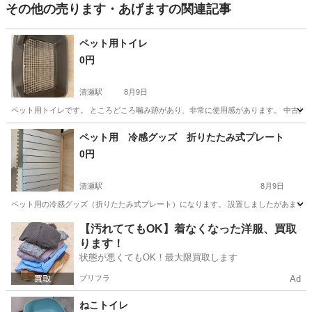
その他の売ります・あげますの関連記事
ペット用トイレ
0円
清瀬駅
8月9日
ペット用トイレです。 ところどころ噛み跡があり、非常に使用感があります。 中古品
東京
清瀬市
清瀬駅
その他
ペット用 冷感グッズ 折りたたみ式プレート
0円
清瀬駅
8月9日
ペット用の冷感グッズ（折りたたみ式プレート）になります。 設置しましたがあまり使
東京
清瀬市
清瀬駅
その他
【汚れててもOK】着なくなった洋服、買取
ります！
状態が悪くてもOK！最大限買取します
プリフラ
Ad
ねこトイレ