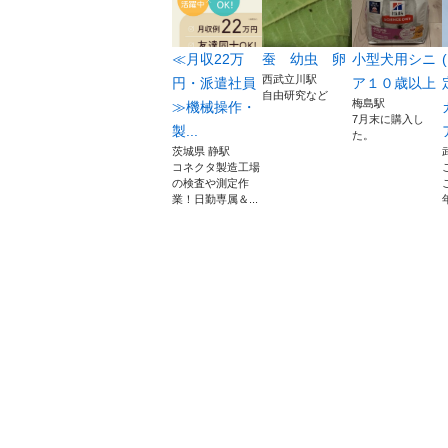
≪月収22万
蚕 幼虫 卵
小型犬用シニ
西武立川駅
円・派遣社員
ア１０歳以上
自由研究など
梅島駅
≫機械操作・
7月末に購入し
製...
た。
茨城県 静駅
コネクタ製造工場
の検査や測定作
業！日勤専属＆...