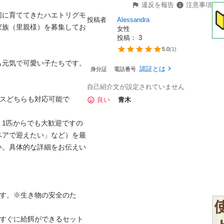
違反を報告
注意事項
切に育ててきたハエトリグモ
投稿者
Alessandra
家族（里親様）を募集してお
女性
投稿： 
3
5.0
(
1
)
気で可愛い子たちです。

認証とは
身分証
電話番号
自己紹介文が設定されていません
メスどちらも対応可能で
良い
青木
。1匹からでも大歓迎ですの
ペアで迎えたい」など）を最
い。具体的な詳細をお伝えい
です。※生き物の安全のた
らすぐに給餌ができるセット