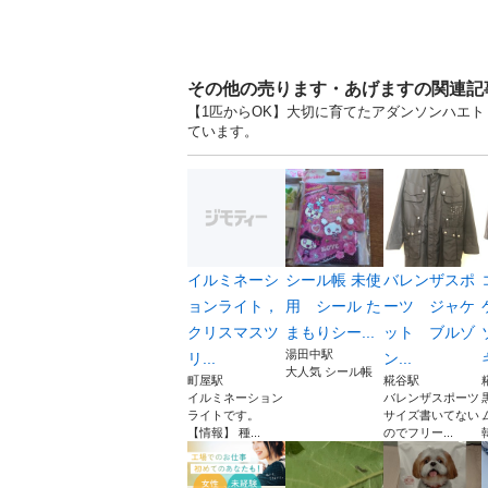
その他の売ります・あげますの関連記
【1匹からOK】大切に育てたアダンソンハエトリ
ています。
イルミネーシ
シール帳 未使
バレンザスポ
ョンライト，
用 シール た
ーツ ジャケ
クリスマスツ
まもりシー...
ット ブルゾ
湯田中駅
リ...
ン...
大人気 シール帳
町屋駅
糀谷駅
イルミネーション
バレンザスポーツ
ライトです。
サイズ書いてない
【情報】 種...
のでフリー...