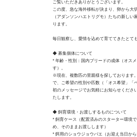
ご覧いただきありがとうございます。

この度、急な海外移転が決まり、卵から大
（アダンソンハエトリグモ）たちの新しい
ります。

毎日観察し、愛情を込めて育ててきたとても元
◆ 募集個体について

* 年齢・性別：国内ブリードの成体（オス
す）。

※現在、複数匹の里親様を探しております
で、ご希望の性別や匹数（「オス希望」「
初のメッセージでお気軽にお知らせくださ
たします。

◆ 飼育環境・お渡しするものについて

* 飼育ケース（配置済みのスターター環境
め、そのままお渡しします）

* 餌用のショウジョウバエ（お迎え当日か