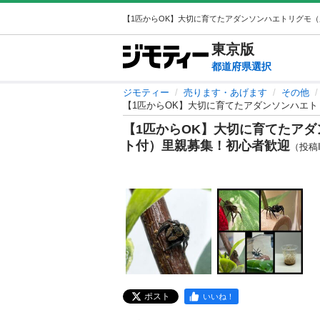
東京
版
都道府県選択
ジモティー
売ります・あげます
その他
【1匹からOK】大切に育てたアダンソンハエ
【1匹からOK】大切に育てたア
ト付）里親募集！初心者歓迎
（投稿ID
ポスト
いいね！