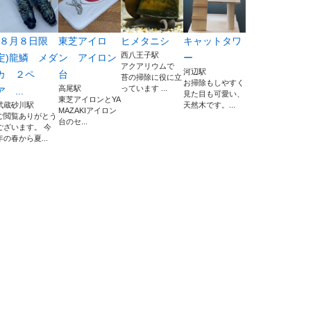
(８月８日限
東芝アイロ
ヒメタニシ
キャットタワ
西八王子駅
定)龍鱗 メダ
ン アイロン
ー
アクアリウムで
河辺駅
カ ２ペ
台
苔の掃除に役に立
お掃除もしやすく
高尾駅
っています ...
ア ...
見た目も可愛い、
東芝アイロンとYA
武蔵砂川駅
天然木です。...
MAZAKIアイロン
ご閲覧ありがとう
台のセ...
ございます。 今
年の春から夏...