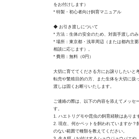
をお付けします）

* 特製・初心者向け飼育マニュアル

◆ お引き渡しについて

* 方法：生体の安全のため、対面手渡しのみと
* 場所：東京都・浅草周辺（または都内主
相談に応じます）。

* 費用：無料（0円）

大切に育ててくださる方にお譲りしたいと考え
転売や繁殖目的の方、また生体を大切に扱
渡しは固くお断りいたします。

ご連絡の際は、以下の内容を添えてメッセ
す。

1. ハエトリグモや昆虫の飼育経験はありますか
2. 現在、何かペットを飼われていますか
のない範囲で種類を教えてください。

3. 生き餌（お付けするショウジョウバエ