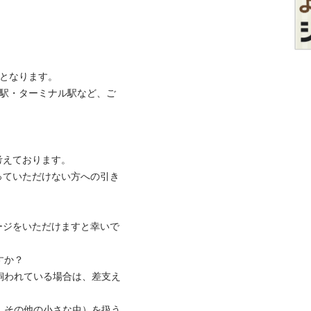
なります。

要駅・ターミナル駅など、ご
ております。

っていただけない方への引き
ージをいただけますと幸いで
？

？飼われている場合は、差支え
や、その他の小さな虫）を扱う