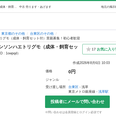
【1匹からOK】大切に育てたアダンソンハエトリグモ（成体・飼育セット付）里親募集！初心者歓迎 (Alessandra) 浅草のその他の中古あげます・譲ります｜ジモティーで不用品の処分
中古
売ります・あげます
地元の掲示
東京都のその他
台東区のその他
トリグモ（成体・飼育セット付）里親募集！初心者歓迎
ダンソンハエトリグモ（成体・飼育セッ
17
お気に入り
 : 1owpqd）
作成
2026年8月6日 10:03
価格
0円
ジャンル
-
受け渡し場所
台東区
 - 浅草
東京メトロ銀座線 - 
浅草駅
投稿者にメールで問い合わせ
※問い合わせは会員登録とログイン必須です