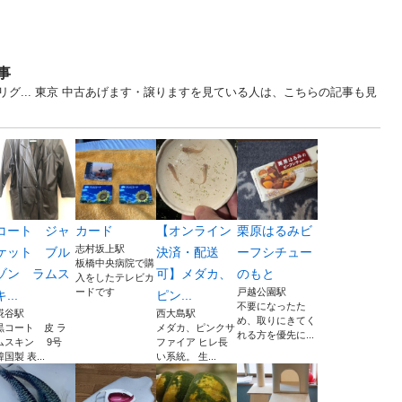
事
グ... 東京 中古あげます・譲りますを見ている人は、こちらの記事も見
コート ジャ
カード
【オンライン
栗原はるみビ
志村坂上駅
ケット ブル
決済・配送
ーフシチュー
板橋中央病院で購
ゾン ラムス
可】メダカ、
のもと
入をしたテレビカ
ードです
戸越公園駅
キ...
ピン...
不要になったた
糀谷駅
西大島駅
め、取りにきてく
黒コート 皮 ラ
メダカ、ピンクサ
れる方を優先に...
ムスキン 9号
ファイア ヒレ長
韓国製 表...
い系統。 生...