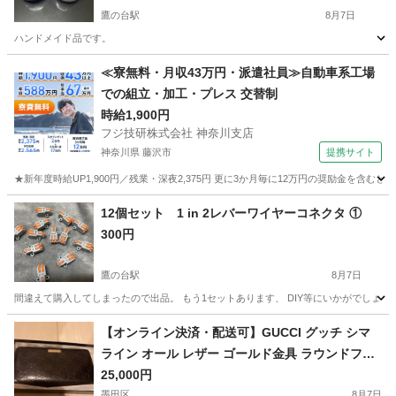
鷹の台駅
8月7日
ハンドメイド品です。
東京
国分寺市
鷹の台駅
その他
くら寿司
≪寮無料・月収43万円・派遣社員≫自動車系工場
での組立・加工・プレス 交替制
時給1,900円
フジ技研株式会社 神奈川支店
神奈川県 藤沢市
提携サイト
★新年度時給UP1,900円／残業・深夜2,375円 更に3か月毎に12万円の奨励金を含む
神奈川
藤沢市
その他
12個セット 1 in 2レバーワイヤーコネクタ ①
300円
鷹の台駅
8月7日
間違えて購入してしまったので出品。 もう1セットあります、 DIY等にいかがでしょう
東京
国分寺市
鷹の台駅
その他
DIY
【オンライン決済・配送可】GUCCI グッチ シマ
ライン オール レザー ゴールド金具 ラウンドファ
スナー 長財布 黒★
25,000円
墨田区
8月7日