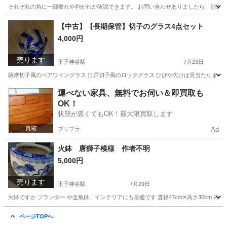
それぞれの角に一部擦れや剥がれが確認できます。 お問い合わせありましたら、別途写
東京
北区
王子神谷駅
アクセサリー
【中古】【長期保管】切子のグラス4点セット
4,000円
売ります
王子神谷駅
7月23日
薩摩切子風のペアワイングラス 江戸切子風のロックグラス ひびや欠けは見当たりませ
東京
北区
王子神谷駅
食器
切子
運べない家具、無料でお伺い＆即買取も
OK！
状態が悪くてもOK！最大限買取します
プリフラ
Ad
火鉢 唐獅子模様 作者不明
5,000円
売ります
王子神谷駅
7月29日
火鉢ですか プランター や金魚鉢、インテリアにも最適です 直径47cm✕高さ30cm 内
東京
北区
王子神谷駅
インテリア雑貨/小物
唐獅子
ページTOPへ