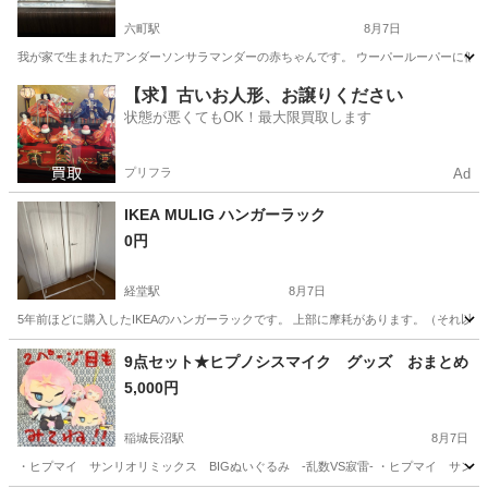
六町駅
8月7日
我が家で生まれたアンダーソンサラマンダーの赤ちゃんです。 ウーパールーパーに似ていま
東京
足立区
六町駅
その他
【求】古いお人形、お譲りください
状態が悪くてもOK！最大限買取します
プリフラ
Ad
IKEA MULIG ハンガーラック
0円
経堂駅
8月7日
5年前ほどに購入したIKEAのハンガーラックです。 上部に摩耗があります。（それ以
東京
世田谷区
経堂駅
その他
MULIG
9点セット★ヒプノシスマイク グッズ おまとめ
5,000円
稲城長沼駅
8月7日
・ヒプマイ サンリオリミックス BIGぬいぐるみ -乱数VS寂雷- ・ヒプマイ サンリオリ