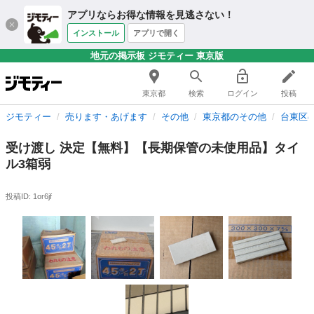
アプリならお得な情報を見逃さない！
インストール
アプリで開く
地元の掲示板 ジモティー 東京版
東京都
検索
ログイン
投稿
ジモティー
売ります・あげます
その他
東京都のその他
台東区
受け渡し 決定【無料】【長期保管の未使用品】タイ
ル3箱弱
投稿ID: 1or6jf