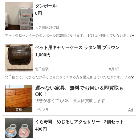
東京
稲城市
稲城長沼駅
その他
ダンボール
0円
大久保駅
8月7日
アート引越センターのダンボール約20個になります。 1度しか使用していない為、か
東京
新宿区
大久保駅
その他
ダンボール
ペット用キャリーケース ラタン調 ブラウン
1,000円
北千住駅
8月7日
北千住まで、できるだけ早くとりにきてくれる方を優先させていただきます。 よろし
東京
足立区
北千住駅
その他
運べない家具、無料でお伺い＆即買取も
OK！
状態が悪くてもOK！最大限買取します
プリフラ
Ad
くら寿司 めじるしアクセサリー 2個セット
400円