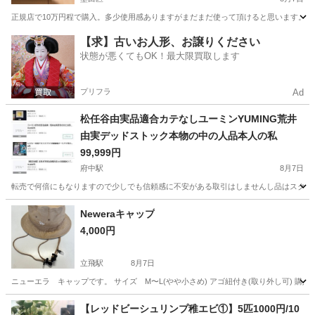
正規店で10万円程で購入。多少使用感ありますがまだまだ使って頂けると思います。
東京
墨田区
その他
グッチ
【求】古いお人形、お譲りください
状態が悪くてもOK！最大限買取します
プリフラ
Ad
松任谷由実品適合カテなしユーミンYUMING荒井
由実デッドストック本物の中の人品本人の私
99,999円
府中駅
8月7日
転売で何倍にもなりますので少しでも信頼感に不安がある取引はしませんし品はスクショ
東京
府中市
府中駅
その他
ユーミン
Neweraキャップ
4,000円
立飛駅
8月7日
ニューエラ キャップです。 サイズ M〜L(やや小さめ) アゴ紐付き(取り外し可) 
東京
立川市
立飛駅
その他
ニューエラ
【レッドビーシュリンプ稚エビ①】5匹1000円/10