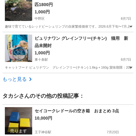
匹1800円
1,000円
中野区
8月7日
趣味で育てているレッドビーシュリンプの自家繁殖個体です。2026.6月下旬〜7月上旬生ま
東京
中野区
その他
エビ
ピュリナワン グレインフリー(チキン) 猫用 新
品未開封
1,000円
東十条駅
8月7日
キャットフード ピュリナワン グレインフリー(チキン) 1.6kg + 160g 賞味期限：2
東京
北区
東十条駅
その他
ピュリナワン
もっと見る
タカシ
さんのその他の投稿記事：
セイコークレドールの空き箱 おまとめ 3点
10,000円
売ります
王子神谷駅
7月23日