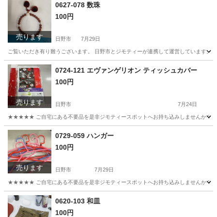
東京
日野市
照明器具
現地
0627-078 数珠
100円
売ります
日野市
7月29日
ご覧いただき有り難うございます。 日野市とジモティーが連携して運営しています。 粗
東京
日野市
アクセサリー
現地
0724-121 エヴァンゲリオン ティッシュカバー
100円
売ります
日野市
7月24日
★★★★★ ご自宅にある不要品を是非ジモティースポットへお持ち込みしませんか？ 家電や家具
東京
日野市
その他
エヴァンゲリオン
0729-059 ハンガー
100円
売ります
日野市
7月29日
★★★★★ ご自宅にある不要品を是非ジモティースポットへお持ち込みしませんか？ 家電や家具
東京
日野市
洗濯用品
現地
0620-103 和皿
100円