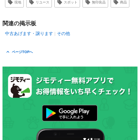
現地
リユース
スポット
無印良品
商品
関連の掲示板
中古あげます・譲ります
その他
ページTOPへ