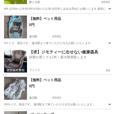
勝どき駅
8月8日
8/8 13:00から18:00 8/9 8:30から11:00 当日申し込みは早めにお願いしま
東京
中央区
勝どき駅
その他
生体
【無料】ペット用品
0円
蓮沼駅
8月8日
Sサイズ、美品です。 蓮沼駅まで来ていただける方お願いいたします。
東京
大田区
蓮沼駅
その他
用品
【求】ジモティーに出せない健康器具
状態が悪くてもOK！最大限買取します
プリフラ
Ad
【無料】ペット用品
0円
蓮沼駅
8月8日
SSサイズ、美品です。 蓮沼駅まで来ていただける方お願いいたします。
東京
大田区
蓮沼駅
その他
用品