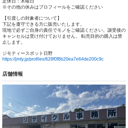
定休日：木曜日

※その他の休みはプロフィールをご確認ください

【引渡しの対象者について】

下記を遵守できる⽅に販売いたします。

現地で必ずご⾃⾝の責任でモノをご確認ください。譲受後の
キャンセルは受け付けておりません。 転売⽬的の購⼊は禁
⽌します。

https://jmty.jp/profiles/628f0f8b20ea7e64de200c9c
店舗情報