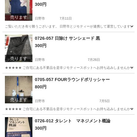
300円
売ります
日野市
7月11日
ご覧いただき有り難うございます。 日野市とジモティーが連携して運営しています。 粗
東京
日野市
小物
現地
0726-057 日除け サンシェード 黒
300円
売ります
日野市
7月26日
★★★★★ ご自宅にある不要品を是非ジモティースポットへお持ち込みしませんか？ 家電や家具
東京
日野市
その他
サンシェード
0705-057 FOURラウンドポリッシャー
800円
売ります
日野市
7月5日
★★★★★ ご自宅にある不要品を是非ジモティースポットへお持ち込みしませんか？ 家電や家具
東京
日野市
生活家電
現地
0726-012 タレント マネジメント概論
300円