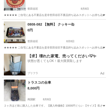
世田谷区
8月8日
★★★★★ ご自宅にある不要品を是非世田谷区不要品持ち込みスポットへお持ち込みしません
東京
世田谷区
その他
スポット
0808-082 【無料】 クッキー缶
0円
世田谷区
8月8日
★★★★★ ご自宅にある不要品を是非世田谷区不要品持ち込みスポットへお持ち込みしません
東京
世田谷区
その他
クッキー
【求】壊れた家電、売ってください💡✨
状態が悪くてもOK！最大限買取します
プリフラ
Ad
トラスコの台車
8,000円
両国駅
8月8日
２ヶ月ほど前に購入した台車です。 【購入時価格】10000円ぐらい 【サイズ】長さ：78