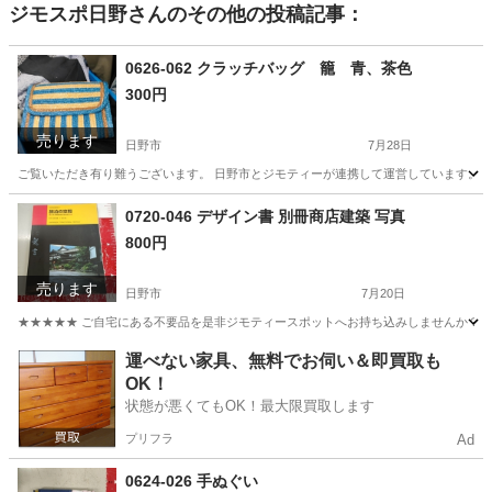
ジモスポ日野
さんのその他の投稿記事：
0626-062 クラッチバッグ 籠 青、茶色
300円
売ります
日野市
7月28日
ご覧いただき有り難うございます。 日野市とジモティーが連携して運営しています。 粗
東京
日野市
バッグ
現地
0720-046 デザイン書 別冊商店建築 写真
800円
売ります
日野市
7月20日
★★★★★ ご自宅にある不要品を是非ジモティースポットへお持ち込みしませんか？ 家電や家具
東京
日野市
写真集
商店
運べない家具、無料でお伺い＆即買取も
OK！
状態が悪くてもOK！最大限買取します
プリフラ
Ad
0624-026 手ぬぐい