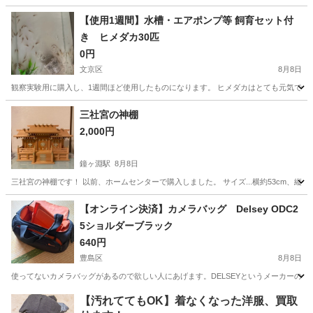
東京
墨田区
両国駅
その他
【使用1週間】水槽・エアポンプ等 飼育セット付
き ヒメダカ30匹
0円
文京区
8月8日
観察実験用に購入し、1週間ほど使用したものになります。 ヒメダカはとても元気で、よく
東京
文京区
その他
ヒメダカ
三社宮の神棚
2,000円
鐘ヶ淵駅
8月8日
三社宮の神棚です！ 以前、ホームセンターで購入しました。 サイズ...横約53cm、縦
東京
墨田区
鐘ヶ淵駅
その他
【オンライン決済】カメラバッグ Delsey ODC2
5ショルダーブラック
640円
豊島区
8月8日
使ってないカメラバッグがあるので欲しい人にあげます。DELSEYというメーカーの多分
東京
豊島区
その他
DELSEY
【汚れててもOK】着なくなった洋服、買取