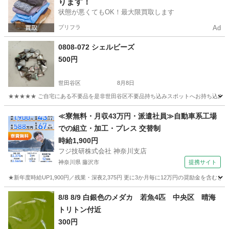
ります！
状態が悪くてもOK！最大限買取します
プリフラ
Ad
0808-072 シェルビーズ
500円
世田谷区
8月8日
★★★★★ ご自宅にある不要品を是非世田谷区不要品持ち込みスポットへお持ち込みしません
東京
世田谷区
その他
スポット
≪寮無料・月収43万円・派遣社員≫自動車系工場
での組立・加工・プレス 交替制
時給1,900円
フジ技研株式会社 神奈川支店
神奈川県 藤沢市
提携サイト
★新年度時給UP1,900円／残業・深夜2,375円 更に3か月毎に12万円の奨励金を含む
神奈川
藤沢市
その他
8/8 8/9 白銀色のメダカ 若魚4匹 中央区 晴海
トリトン付近
300円