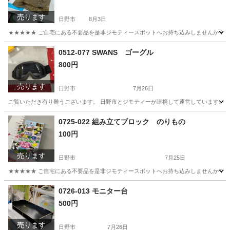
売ります
日野市
8月3日
★★★★★ ご自宅にある不要品を是非ジモティースポットへお持ち込みしませんか？ 家電や家具
東京
日野市
食器
現地
0512-077 SWANS ゴーグル
800円
売ります
日野市
7月26日
ご覧いただき有り難うございます。 日野市とジモティーが連携して運営しています。 粗
東京
日野市
スポーツ
0725-022 組み立てブロック のりもの
100円
売ります
日野市
7月25日
★★★★★ ご自宅にある不要品を是非ジモティースポットへお持ち込みしませんか？ 家電や家具
東京
日野市
おもちゃ
0726-013 モニター台
500円
売ります
日野市
7月26日