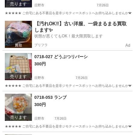
売ります
日野市
7月26日
★★★★★ ご自宅にある不要品を是非ジモティースポットへお持ち込みしませんか？ 家電や家具
東京
日野市
ビジネス、経済
現地
【汚れOK‼️】古い洋服、一袋まるまる買取
します✨
状態が悪くてもOK！最大限買取します
プリフラ
Ad
0718-027 どうぶつリバーシ
300円
売ります
日野市
7月26日
★★★★★ ご自宅にある不要品を是非ジモティースポットへお持ち込みしませんか？ 家電や家具
東京
日野市
ボードゲーム
現地
0718-053 ランプ
300円
売ります
日野市
7月26日
★★★★★ ご自宅にある不要品を是非ジモティースポットへお持ち込みしませんか？ 家電や家具