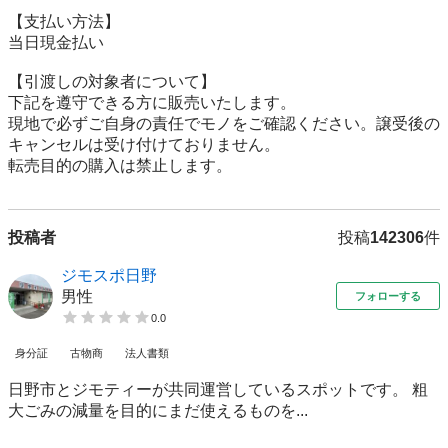
【⽀払い⽅法】

当日現金払い

【引渡しの対象者について】

下記を遵守できる⽅に販売いたします。

現地で必ずご⾃⾝の責任でモノをご確認ください。譲受後の
キャンセルは受け付けておりません。

転売⽬的の購⼊は禁⽌します。
投稿者
投稿
142306
件
ジモスポ日野
男性
フォローする
0.0
身分証
古物商
法人書類
日野市とジモティーが共同運営しているスポットです。 粗
⼤ごみの減量を⽬的にまだ使えるものを...