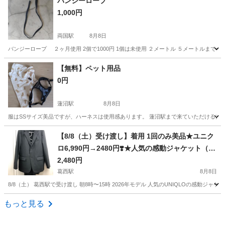
バンジーロープ
1,000円
両国駅
8月8日
バンジーロープ ２ヶ月使用 2個で1000円 1個は未使用 ２メートル ５メートルまで伸
東京
墨田区
両国駅
その他
【無料】ペット用品
0円
蓮沼駅
8月8日
服はSSサイズ美品ですが、ハーネスは使用感あります。 蓮沼駅まで来ていただける方
東京
大田区
蓮沼駅
その他
用品
【8/8（土）受け渡し】着用 1回のみ美品★ユニク
ロ6,990円→2480円❣️★人気の感動ジャケット（メ
ンズM）⑥
2,480円
葛西駅
8月8日
8/8（土） 葛西駅で受け渡し 朝8時〜15時 2026年モデル 人気のUNIQLOの感動ジャケット
東京
江戸川区
葛西駅
その他
もっと見る