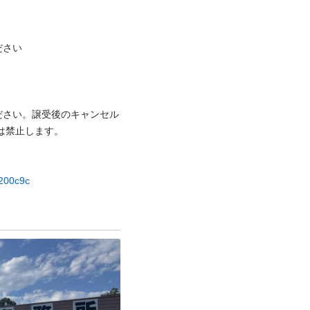


ださい。譲受後のキャンセル
⽌します。

e200c9c