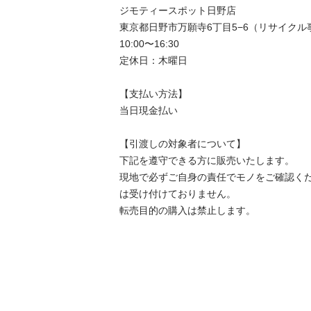
ジモティースポット日野店

東京都日野市万願寺6丁目5−6（リサイクル
10:00〜16:30

定休日：木曜日

【⽀払い⽅法】

当日現金払い

【引渡しの対象者について】

下記を遵守できる⽅に販売いたします。

現地で必ずご⾃⾝の責任でモノをご確認く
は受け付けておりません。

転売⽬的の購⼊は禁⽌します。