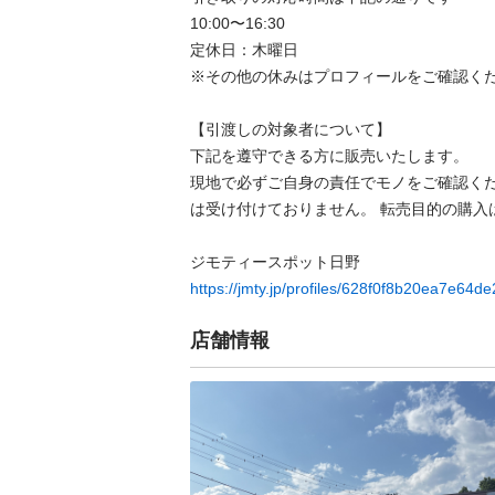
10:00〜16:30

定休日：木曜日

※その他の休みはプロフィールをご確認ください
【引渡しの対象者について】

下記を遵守できる⽅に販売いたします。

現地で必ずご⾃⾝の責任でモノをご確認く
は受け付けておりません。 転売⽬的の購⼊は禁
https://jmty.jp/profiles/628f0f8b20ea7e64d
店舗情報