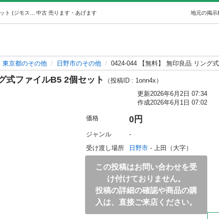
0424-044 【無料】 無印良品 リング式ファイルB5 2個セット (ジモスポ日野) 日野のその他の中古あげます・譲ります｜ジモティーで不用品の処分
中古
売ります・あげます
地元の掲示
東京都のその他
日野市のその他
0424-044 【無料】 無印良品 リン
リング式ファイルB5 2個セット
（投稿ID : 1onn4x）
更新
2026年6月2日 07:34
作成
2026年6月1日 07:02
価格
0円
ジャンル
-
受け渡し場所
日野市
 - 上田（大字）
この投稿はお問い合わせを受
け付けておりません。
投稿の詳細の確認や商品の購
入は、直接ご来店ください。