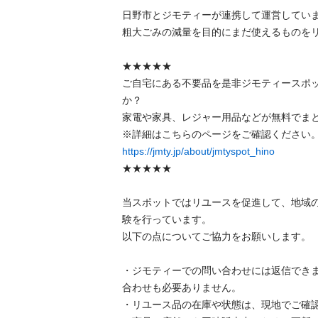
日野市とジモティーが連携して運営しています
粗⼤ごみの減量を⽬的にまだ使えるものをリユ
★★★★★

ご自宅にある不要品を是非ジモティースポ
か？

家電や家具、レジャー用品などが無料でまとめ
https://jmty.jp/about/jmtyspot_hino
★★★★★

当スポットではリユースを促進して、地域
験を行っています。

以下の点についてご協力をお願いします。

・ジモティーでの問い合わせには返信でき
合わせも必要ありません。

・リユース品の在庫や状態は、現地でご確認し