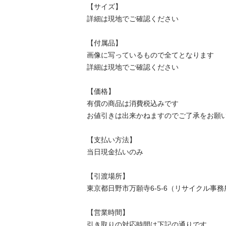
【サイズ】

詳細は現地でご確認ください

【付属品】

画像に写っているもので全てとなります

詳細は現地でご確認ください

【価格】

有償の商品は消費税込みです

お値引きは出来かねますのでご了承をお願いしま
【⽀払い⽅法】

当⽇現⾦払いのみ

【引渡場所】

東京都日野市万願寺6-5-6（リサイクル事務所内
【営業時間】

引き取りの対応時間は下記の通りです
