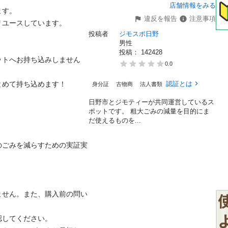
店舗情報をみる
。

違反を報告
注意事項
ースしています。

投稿者
ジモスポ日野
男性
投稿： 
142428
ットへお持ち込みしません
0.0
て持ち込めます！

認証とは
身分証
古物商
法人書類
日野市とジモティーが共同運営しているス
ポットです。 粗⼤ごみの減量を⽬的にま
だ使えるものを...
のごみを減らすための実証実
ません。また、購入前の問い
てください。
