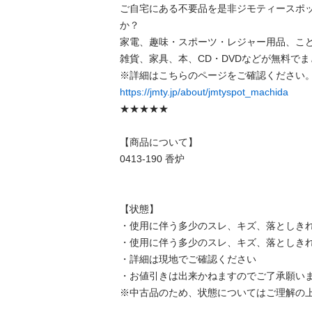
ご自宅にある不要品を是非ジモティースポ
か？

家電、趣味・スポーツ・レジャー用品、こ
雑貨、家具、本、CD・DVDなどが無料でま
https://jmty.jp/about/jmtyspot_machida
★★★★★

【商品について】

0413-190 香炉

【状態】

・使用に伴う多少のスレ、キズ、落としきれ
・使用に伴う多少のスレ、キズ、落としきれ
・詳細は現地でご確認ください

・お値引きは出来かねますのでご了承願いま
※中古品のため、状態についてはご理解の上