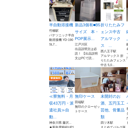
半自動溶接機
新品3個有■B5
折りたたみフ
竹橋駅
サイズ 本・
ェンス中古
パナソニック半自
POP展示...
アルマック
動溶接機 YD-190
SL7...
江戸川区
ス ...
出品説明文は必
西八王子駅
読！ 【出品説明
アルマックス 折
文はPCで読...
りたたみフェンス
中古 5,0...
≪寮無料・月
無印ケース
未開封のお
田端駅
収43万円・派
酒、五円玉工
無印のクローゼッ
遣社員≫自
芸他、骨董品
トケース
動...
類
神奈川県 藤沢...
四ツ木駅
★新年度時給UP1,
まとめてバルク販