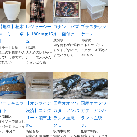
【無料】植木
レジャーシー
コナン パズ
プラスチック
鉢 ミニ 卓
ト 180cm✖️15
ル 額付き
ケース
蔵前駅
田端駅
上
0c...
糊を使わずに飾れ
ニトリのプラスチ
銀座一丁目駅
河辺駅
るタイプなので、
ックケース 高さ2
卓上の胡蝶蘭が入
大きめのレジャー
またバラして...
0cmのS...
っていた鉢です。
シートで大人4人
汚れてい...
くらいごろ寝...
バーミキュラ
【オンライン
国産オオクワ
国産オオクワ
イト
決済】コンク
ガタ アンバ
ガタ アンバ
早稲田駅
リート製車止
ランス血統
ランス血統
ダイソーで購入し
め...
ク...
ク...
たバーミキュライ
ト。 半分？...
高輪台駅
板橋本町駅
板橋本町駅
自宅の駐車場用に
飼育スペースが足
飼育スペースが足