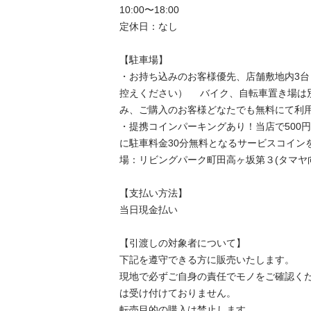
10:00〜18:00

定休日：なし

【駐⾞場】

・お持ち込みのお客様優先、店舗敷地内3
控えください） 　バイク、自転車置き場は
み、ご購入のお客様どなたでも無料にて利用
・提携コインパーキングあり！当店で500
に駐車料金30分無料となるサービスコイン
場：リビングパーク町田高ヶ坂第３(タマヤ向
【⽀払い⽅法】

当日現金払い

【引渡しの対象者について】

下記を遵守できる⽅に販売いたします。

現地で必ずご⾃⾝の責任でモノをご確認く
は受け付けておりません。

転売⽬的の購⼊は禁⽌します。