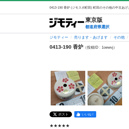
東京
版
都道府県選択
ジモティー
売ります・あげます
その他
0413-190 香炉
（投稿ID : 1oewvj）
ポスト
いいね！
★★★★★
