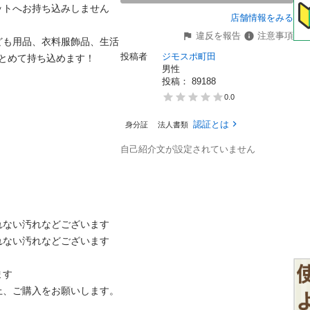
ットへお持ち込みしません
店舗情報をみる
違反を報告
注意事項
ども用品、衣料服飾品、生活
投稿者
ジモスポ町田
とめて持ち込めます！

男性
投稿： 
89188
0.0
認証とは
身分証
法人書類
自己紹介文が設定されていません
ない汚れなどございます

ない汚れなどございます

す

、ご購入をお願いします。
