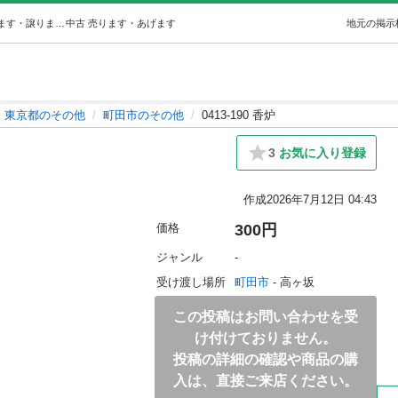
0413-190 香炉 (ジモスポ町田) 町田のその他の中古あげます・譲ります｜ジモティーで不用品の処分
中古
売ります・あげます
地元の掲示
東京都のその他
町田市のその他
0413-190 香炉
3
お気に入り登録
作成
2026年7月12日 04:43
価格
300円
ジャンル
-
受け渡し場所
町田市
 - 高ヶ坂
この投稿はお問い合わせを受
け付けておりません。
投稿の詳細の確認や商品の購
入は、直接ご来店ください。