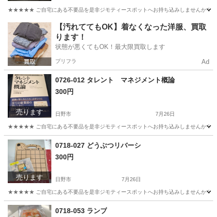
★★★★★ ご自宅にある不要品を是非ジモティースポットへお持ち込みしませんか？ 家電や家具
東京
日野市
生活家電
現地
【汚れててもOK】着なくなった洋服、買取
ります！
状態が悪くてもOK！最大限買取します
プリフラ
Ad
0726-012 タレント マネジメント概論
300円
売ります
日野市
7月26日
★★★★★ ご自宅にある不要品を是非ジモティースポットへお持ち込みしませんか？ 家電や家具
東京
日野市
ビジネス、経済
現地
0718-027 どうぶつリバーシ
300円
売ります
日野市
7月26日
★★★★★ ご自宅にある不要品を是非ジモティースポットへお持ち込みしませんか？ 家電や家具
東京
日野市
ボードゲーム
現地
0718-053 ランプ