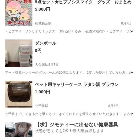
9点セット★ヒプノシスマイク グッズ おまとめ
5,000円
稲城長沼駅
8月7日
・ヒプマイ サンリオリミックス BIGぬいぐるみ -乱数VS寂雷- ・ヒプマイ サンリオリ
東京
稲城市
稲城長沼駅
その他
ダンボール
0円
大久保駅
8月7日
アート引越センターのダンボール約20個になります。 1度しか使用していない為、か
東京
新宿区
大久保駅
その他
ダンボール
ペット用キャリーケース ラタン調 ブラウン
1,000円
北千住駅
8月7日
北千住まで、できるだけ早くとりにきてくれる方を優先させていただきます。 よろし
東京
足立区
北千住駅
その他
【求】ジモティーに出せない健康器具
状態が悪くてもOK！最大限買取します