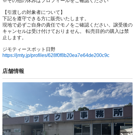
※その他の休みはプロフィールをご確認ください

【引渡しの対象者について】

下記を遵守できる⽅に販売いたします。

現地で必ずご⾃⾝の責任でモノをご確認ください。譲受後の
キャンセルは受け付けておりません。 転売⽬的の購⼊は禁
⽌します。

https://jmty.jp/profiles/628f0f8b20ea7e64de200c9c
店舗情報