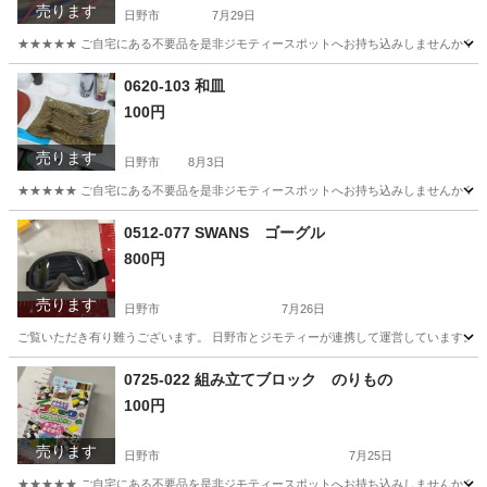
売ります
日野市
7月29日
★★★★★ ご自宅にある不要品を是非ジモティースポットへお持ち込みしませんか？ 家電や家具
東京
日野市
洗濯用品
現地
0620-103 和皿
100円
売ります
日野市
8月3日
★★★★★ ご自宅にある不要品を是非ジモティースポットへお持ち込みしませんか？ 家電や家具
東京
日野市
食器
現地
0512-077 SWANS ゴーグル
800円
売ります
日野市
7月26日
ご覧いただき有り難うございます。 日野市とジモティーが連携して運営しています。 粗
東京
日野市
スポーツ
0725-022 組み立てブロック のりもの
100円
売ります
日野市
7月25日
★★★★★ ご自宅にある不要品を是非ジモティースポットへお持ち込みしませんか？ 家電や家具