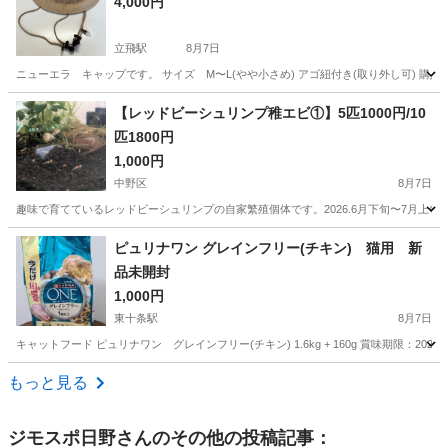
4,000円
立飛駅
8月7日
ニューエラ キャップです。 サイズ M〜L(やや小さめ) アゴ紐付き(取り外し可) 
東京
立川市
立飛駅
その他
ニューエラ
【レッドビーシュリンプ稚エビ①】5匹1000円/10
匹1800円
1,000円
中野区
8月7日
趣味で育てているレッドビーシュリンプの自家繁殖個体です。2026.6月下旬〜7月上旬生ま
東京
中野区
その他
エビ
ピュリナワン グレインフリー(チキン) 猫用 新
品未開封
1,000円
東十条駅
8月7日
キャットフード ピュリナワン グレインフリー(チキン) 1.6kg + 160g 賞味期限：2
東京
北区
東十条駅
その他
ピュリナワン
もっと見る
ジモスポ日野
さんのその他の投稿記事：