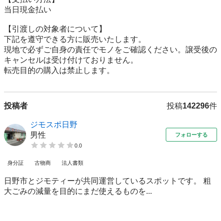
当日現金払い

【引渡しの対象者について】

下記を遵守できる⽅に販売いたします。

現地で必ずご⾃⾝の責任でモノをご確認ください。譲受後の
キャンセルは受け付けておりません。

転売⽬的の購⼊は禁⽌します。
投稿者
投稿
142296
件
ジモスポ日野
男性
フォローする
0.0
身分証
古物商
法人書類
日野市とジモティーが共同運営しているスポットです。 粗
⼤ごみの減量を⽬的にまだ使えるものを...