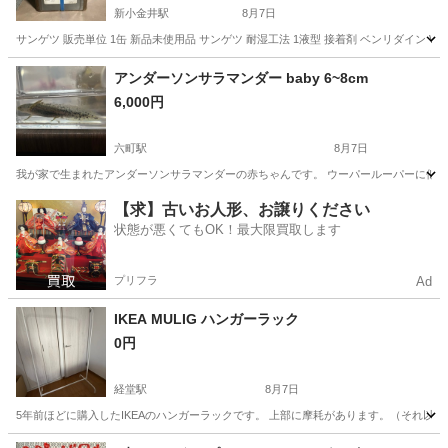
新小金井駅
8月7日
サンゲツ 販売単位 1缶 新品未使用品 サンゲツ 耐湿工法 1液型 接着剤 ベンリダイン WPX B
東京
三鷹市
新小金井駅
その他
アンダーソンサラマンダー baby 6~8cm
6,000円
六町駅
8月7日
我が家で生まれたアンダーソンサラマンダーの赤ちゃんです。 ウーパールーパーに似ていま
東京
足立区
六町駅
その他
【求】古いお人形、お譲りください
状態が悪くてもOK！最大限買取します
プリフラ
Ad
IKEA MULIG ハンガーラック
0円
経堂駅
8月7日
5年前ほどに購入したIKEAのハンガーラックです。 上部に摩耗があります。（それ以
東京
世田谷区
経堂駅
その他
MULIG