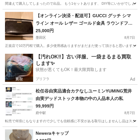
間違えて購入してしまったので出品。 もう1セットあります、 DIY等にいかがでしょう
東京
国分寺市
鷹の台駅
その他
DIY
【オンライン決済・配送可】GUCCI グッチ シマ
ライン オール レザー ゴールド金具 ラウンドファ
スナー 長財布 黒★
25,000円
墨田区
8月7日
正規店で10万円程で購入。多少使用感ありますがまだまだ使って頂けると思います。
東京
墨田区
その他
グッチ
【汚れOK‼️】古い洋服、一袋まるまる買取
します✨
状態が悪くてもOK！最大限買取します
プリフラ
Ad
松任谷由実品適合カテなしユーミンYUMING荒井
由実デッドストック本物の中の人品本人の私
99,999円
府中駅
8月7日
転売で何倍にもなりますので少しでも信頼感に不安がある取引はしませんし品はスクショ
東京
府中市
府中駅
その他
ユーミン
Neweraキャップ