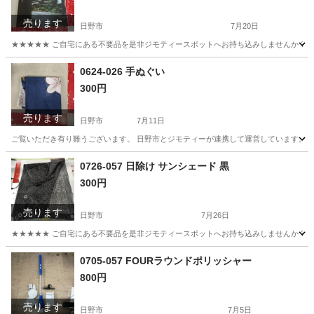
売ります
日野市
7月20日
★★★★★ ご自宅にある不要品を是非ジモティースポットへお持ち込みしませんか？ 家電や家具
東京
日野市
写真集
商店
0624-026 手ぬぐい
300円
売ります
日野市
7月11日
ご覧いただき有り難うございます。 日野市とジモティーが連携して運営しています。 粗
東京
日野市
小物
現地
0726-057 日除け サンシェード 黒
300円
売ります
日野市
7月26日
★★★★★ ご自宅にある不要品を是非ジモティースポットへお持ち込みしませんか？ 家電や家具
東京
日野市
その他
サンシェード
0705-057 FOURラウンドポリッシャー
800円
売ります
日野市
7月5日