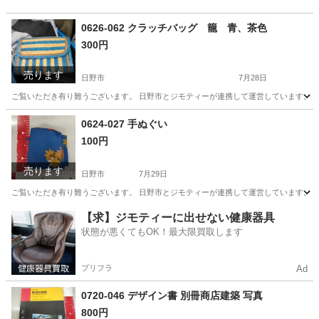
0626-062 クラッチバッグ 籠 青、茶色
300円
売ります
日野市
7月28日
ご覧いただき有り難うございます。 日野市とジモティーが連携して運営しています。 粗
東京
日野市
バッグ
現地
0624-027 手ぬぐい
100円
売ります
日野市
7月29日
ご覧いただき有り難うございます。 日野市とジモティーが連携して運営しています。 粗
東京
日野市
小物
現地
【求】ジモティーに出せない健康器具
状態が悪くてもOK！最大限買取します
プリフラ
Ad
0720-046 デザイン書 別冊商店建築 写真
800円