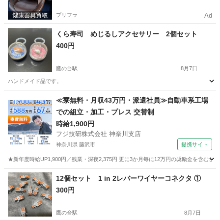
プリフラ
Ad
くら寿司 めじるしアクセサリー 2個セット
400円
鷹の台駅
8月7日
ハンドメイド品です。
東京
国分寺市
鷹の台駅
その他
くら寿司
≪寮無料・月収43万円・派遣社員≫自動車系工場
での組立・加工・プレス 交替制
時給1,900円
フジ技研株式会社 神奈川支店
神奈川県 藤沢市
提携サイト
★新年度時給UP1,900円／残業・深夜2,375円 更に3か月毎に12万円の奨励金を含む
神奈川
藤沢市
その他
12個セット 1 in 2レバーワイヤーコネクタ ①
300円
鷹の台駅
8月7日