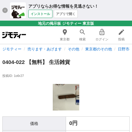
アプリならお得な情報を見逃さない！
インストール
アプリで開く
地元の掲示板 ジモティー 東京版
東京都
検索
ログイン
投稿
ジモティー
売ります・あげます
その他
東京都のその他
日野市
0404-022 【無料】 生活雑貨
投稿ID: 1o6r27
0円
価格