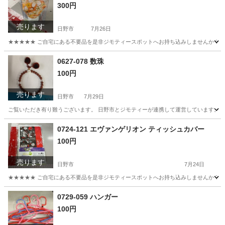
300円
売ります
日野市
7月26日
★★★★★ ご自宅にある不要品を是非ジモティースポットへお持ち込みしませんか？ 家電や家具
東京
日野市
照明器具
現地
0627-078 数珠
100円
売ります
日野市
7月29日
ご覧いただき有り難うございます。 日野市とジモティーが連携して運営しています。 粗
東京
日野市
アクセサリー
現地
0724-121 エヴァンゲリオン ティッシュカバー
100円
売ります
日野市
7月24日
★★★★★ ご自宅にある不要品を是非ジモティースポットへお持ち込みしませんか？ 家電や家具
東京
日野市
その他
エヴァンゲリオン
0729-059 ハンガー
100円