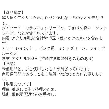
​【商品概要】

編み物やアクリルたわし作りに便利な毛糸のまとめ売りで
す。

ダイソーの「カラフル」シリーズや、手触りの良い「ソフト
タイプ」などが含まれています。

​内容: アクリル毛糸 合計8〜9玉（使いかけのものを含みま
す）

​カラー: レインボー、ピンク系、ミントグリーン、ライトブ
ルーなど

​素材: アクリル100%（抗菌防臭機能付きのものあり）

​【状態】

​未使用品と、少し使用したものが混ざっています。

​自宅保管品であることをご理解いただける方にお譲りしま
す。

​【取引について】

​理由: 引越しに伴う整理のため。

​場所: 巣鴨駅周辺でのお手渡し。