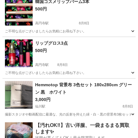
韓国コスメリップバーム3本
500円
高円寺駅
8月8日
ご不明な点がございましたらお気軽にお尋ね下さい。
東京
杉並区
高円寺駅
その他
リップグロス3点
500円
高円寺駅
8月8日
ご不明な点がございましたらお気軽にお尋ね下さい。
東京
杉並区
高円寺駅
その他
Hemmotop 背景布 3色セット 180x280cm グリー
ン 黒 ホワイト
3,000円
仙川駅
8月8日
撮影スタジオや動画配信に最適な、光の反射を抑えた緑・白・黒の背景布3枚セットです。 - ブ
東京
調布市
仙川駅
その他
背景
【汚れOK‼️】古い洋服、一袋まるまる買取
します✨
状態が悪くてもOK！最大限買取します