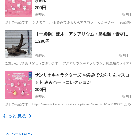
きver.
200円
練馬駅
8月8日
以下の商品です。 シナモロール おみみでぶらりんマスコット かがやきver.｜商品情報｜タカラトミーア
東京
練馬区
練馬駅
その他
シナモロール
【一点物】流木 アクアリウム・爬虫類・素材に
1,280円
清瀬駅
8月8日
ご覧いただきありがとうございます。 アクアリウムやテラリウム、爬虫類のレイアウト素
東京
清瀬市
清瀬駅
その他
サンリオキャラクターズ おみみでぶらりんマスコ
ット みみハートコレクション
200円
練馬駅
8月8日
以下の商品です。 https://www.takaratomy-arts.co.jp/items/item.html?n=Y90306
東京
練馬区
練馬駅
その他
みみ
もっと見る
ページTOPへ