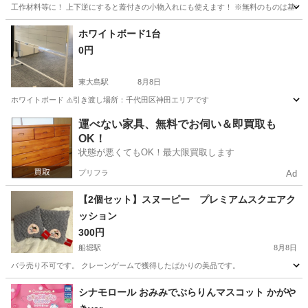
工作材料等に！ 上下逆にすると蓋付きの小物入れにも使えます！ ※無料のものは基本的
東京
中野区
野方駅
その他
ホワイトボード1台
0円
東大島駅
8月8日
ホワイトボード ⚠️引き渡し場所：千代田区神田エリアです
東京
江東区
東大島駅
その他
運べない家具、無料でお伺い＆即買取も
OK！
状態が悪くてもOK！最大限買取します
プリフラ
Ad
【2個セット】スヌーピー プレミアムスクエアク
ッション
300円
船堀駅
8月8日
バラ売り不可です。 クレーンゲームで獲得したばかりの美品です。
東京
江戸川区
船堀駅
その他
シナモロール おみみでぶらりんマスコット かがや