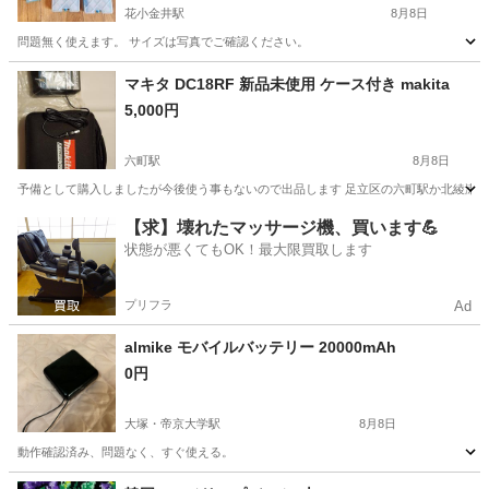
花小金井駅
8月8日
問題無く使えます。 サイズは写真でご確認ください。
東京
西東京市
花小金井駅
その他
コールド
マキタ DC18RF 新品未使用 ケース付き makita
5,000円
六町駅
8月8日
予備として購入しましたが今後使う事もないので出品します 足立区の六町駅か北綾瀬
東京
足立区
六町駅
その他
【求】壊れたマッサージ機、買います💪
状態が悪くてもOK！最大限買取します
プリフラ
Ad
almike モバイルバッテリー 20000mAh
0円
大塚・帝京大学駅
8月8日
動作確認済み、問題なく、すぐ使える。
東京
八王子市
大塚・帝京大学駅
その他