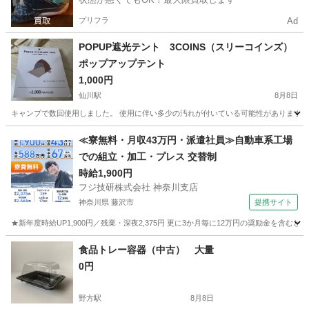
プリフラ
Ad
POPUP遮光テント 3COINS（スリーコインズ）
ポップアップテント
1,000円
仙川駅
8月8日
キャンプで数回使用しました。 使用に伴い多少の汚れが付いている可能性がありますが、全
東京
調布市
仙川駅
その他
≪寮無料・月収43万円・派遣社員≫自動車系工場
での組立・加工・プレス 交替制
時給1,900円
フジ技研株式会社 神奈川支店
神奈川県 藤沢市
提携サイト
★新年度時給UP1,900円／残業・深夜2,375円 更に3か月毎に12万円の奨励金を含む
神奈川
藤沢市
その他
食品トレー容器（中古） 大量
0円
野方駅
8月8日