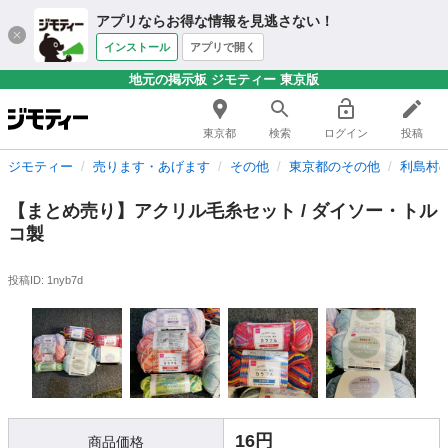
アプリならお得な情報を見逃さない！
インストール
アプリで開く
地元の掲示板 ジモティー 東京版
東京都
検索
ログイン
投稿
ジモティー
売ります・あげます
その他
東京都のその他
利島村
​【まとめ売り】アクリル毛糸セット / ダイソー・トル
コ製
投稿ID: 1nyb7d
16円
商品価格