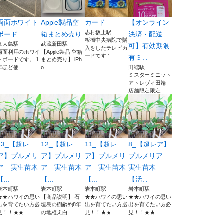
両面ホワイト
Apple製品空
カード
【オンライン
志村坂上駅
ボード
箱まとめ売り
決済・配送
板橋中央病院で購
東大島駅
武蔵新田駅
可】有効期限
入をしたテレビカ
両面利用のホワイ
【Apple製品 空箱
ードです 1...
有ミ...
トボードです。 1
まとめ売り】 iPh
年ほど使...
o...
田端駅
ミスターミニット
アトレヴィ田端
店舗限定限定...
13_【超レ
12_【超レ
11_【超レ
8_【超レア】
ア】プルメリ
ア】プルメリ
ア】プルメリ
プルメリア
ア 実生苗木
ア 実生苗木
ア 実生苗木
実生苗木
【...
【...
【...
【活...
岩本町駅
岩本町駅
岩本町駅
岩本町駅
★★ハワイの思い
【商品説明】 石
★★ハワイの思い
★★ハワイの思い
出を育てたい方必
垣島の樹齢約8年
出を育てたい方必
出を育てたい方必
見！！★★ ...
の地植え白...
見！！★★ ...
見！！★★ ...