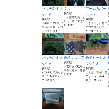
パウチ②オマ
くつ
アームカバー
狭間駅
ケ付き
セット
一回短時間使いま
狭間駅
狭間駅
した サイズは2
小宮町まで取りに
手を手術した時に
4.5です ...
来られる方 パウ
中古で購入しまし
チしてありま...
たが使いませ...
パウチ①オマ
猫柄マスク②
猫柄セットオ
狭間駅
ケ付き
マケ付き
小宮町まで取りに
狭間駅
狭間駅
来られる方 紐無
パウチしてありま
①大きい方が 塩
しです
す 100均で売っ
こしょう 小さい
てる吸盤を...
方が スパイ...