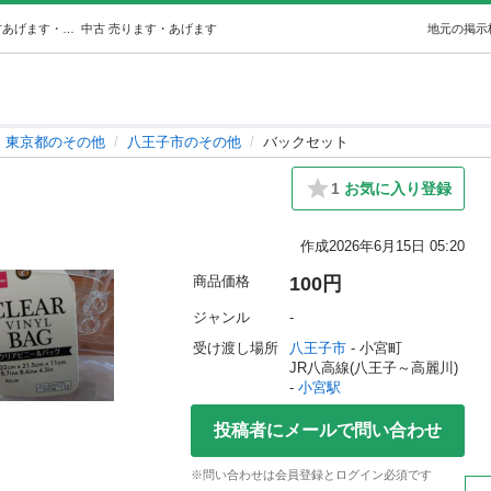
バックセット (かつ 復活しました) 小宮のその他の中古あげます・譲ります｜ジモティーで不用品の処分
中古
売ります・あげます
地元の掲示
東京都のその他
八王子市のその他
バックセット
1
お気に入り登録
作成
2026年6月15日 05:20
商品価格
100円
ジャンル
-
受け渡し場所
八王子市
 - 小宮町
JR八高線(八王子～高麗川) 
- 
小宮駅
投稿者にメールで問い合わせ
※問い合わせは会員登録とログイン必須です