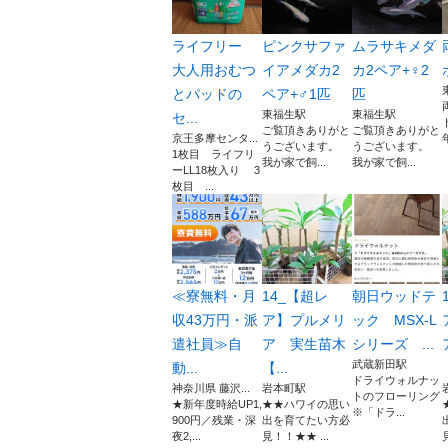
ライフリー
ピンクサファ
ムラサキメダ
大人用おむつ
イアメダカ2
カ2ペア+♀2
とパッドの
ペア+♂1匹
匹
東福生駅
東福生駅
セ...
ご覧頂きありがと
ご覧頂きありがと
京王多摩センタ...
うございます。
うございます。
1枚目 ライフリ
我が家で飼...
我が家で飼...
ーLL18枚入り 3
枚目 ...
≪寮無料・月
14_【超レ
朝日ウッドテ
収43万円・派
ア】プルメリ
ック MSX-L
遣社員≫自
ア 実生苗木
シリーズ ...
武蔵新田駅
動...
【...
ドライウォルナッ
神奈川県 藤沢...
岩本町駅
トのフローリング
★新年度時給UP1,
★★ハワイの思い
※「ドラ...
900円／残業・深
出を育てたい方必
夜2,...
見！！★★ ...