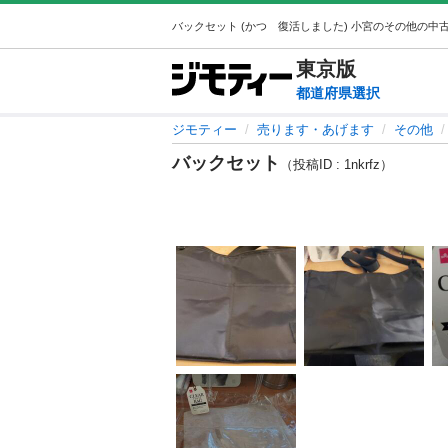
東京
版
都道府県選択
ジモティー
売ります・あげます
その他
バックセット
（投稿ID : 1nkrfz）