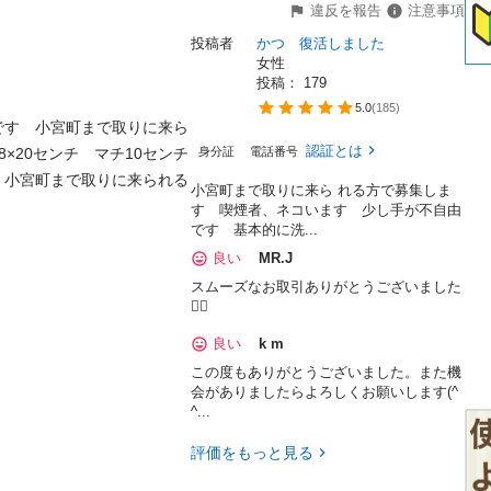
違反を報告
注意事項
投稿者
かつ　復活しました
女性
投稿： 
179
5.0
(
185
)
です　小宮町まで取りに来ら
認証とは
×20センチ　マチ10センチ
身分証
電話番号
　小宮町まで取りに来られる
小宮町まで取りに来ら れる方で募集しま
す 喫煙者、ネコいます 少し手が不自由
です 基本的に洗...
良い
MR.J
スムーズなお取引ありがとうございました
🙇‍♂️
良い
k m
この度もありがとうございました。また機
会がありましたらよろしくお願いします(^
^...
評価をもっと見る