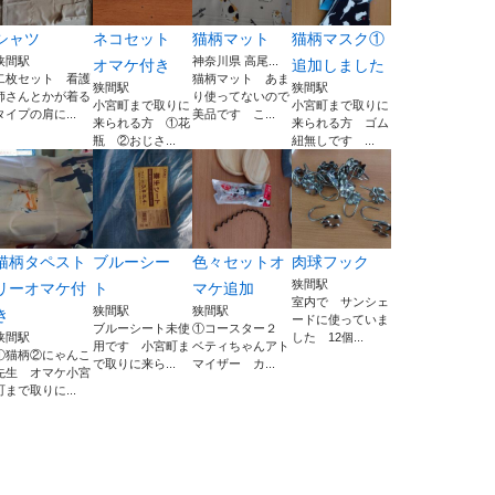
シャツ
ネコセット
猫柄マット
猫柄マスク①
狭間駅
神奈川県 高尾...
オマケ付き
追加しました
二枚セット 看護
猫柄マット あま
狭間駅
狭間駅
師さんとかが着る
り使ってないので
小宮町まで取りに
小宮町まで取りに
タイプの肩に...
美品です こ...
来られる方 ①花
来られる方 ゴム
瓶 ②おじさ...
紐無しです ...
猫柄タペスト
ブルーシー
色々セットオ
肉球フック
狭間駅
リーオマケ付
ト
マケ追加
室内で サンシェ
狭間駅
狭間駅
き
ードに使っていま
ブルーシート未使
①コースター２
狭間駅
した 12個...
用です 小宮町ま
ベティちゃんアト
①猫柄②にゃんこ
で取りに来ら...
マイザー カ...
先生 オマケ小宮
町まで取りに...