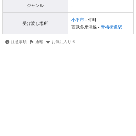
ジャンル
-
小平市
- 仲町
受け渡し場所
西武多摩湖線 -
青梅街道駅
注意事項
通報
お気に入り 6