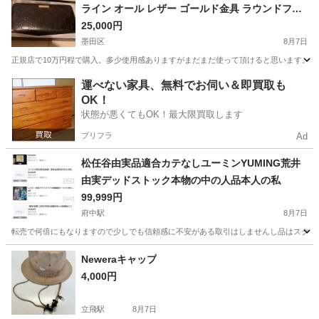
ライン オール レザー ゴールド金具 ラウンドファ
スナー 長財布 黒★
25,000円
墨田区
8月7日
正規店で10万円程で購入。多少使用感ありますがまだまだ使って頂けると思います。
東京
墨田区
その他
グッチ
運べない家具、無料でお伺い＆即買取も
OK！
状態が悪くてもOK！最大限買取します
プリフラ
Ad
松任谷由実品適合カテなしユーミンYUMING荒井
由実デッドストック本物の中の人品本人の私
99,999円
府中駅
8月7日
転売で何倍にもなりますので少しでも信頼感に不安がある取引はしませんし品はスクショ
東京
府中市
府中駅
その他
ユーミン
Neweraキャップ
4,000円
立飛駅
8月7日