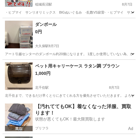
稲城長沼駅
8月7日
・ヒプマイ サンリオリミックス BIGぬいぐるみ -乱数VS寂雷- ・ヒプマイ サンリオリ
東京
稲城市
稲城長沼駅
その他
ダンボール
0円
大久保駅
8月7日
アート引越センターのダンボール約20個になります。 1度しか使用していない為、か
東京
新宿区
大久保駅
その他
ダンボール
ペット用キャリーケース ラタン調 ブラウン
1,000円
北千住駅
8月7日
北千住まで、できるだけ早くとりにきてくれる方を優先させていただきます。 よろし
東京
足立区
北千住駅
その他
【汚れててもOK】着なくなった洋服、買取
ります！
状態が悪くてもOK！最大限買取します
プリフラ
Ad