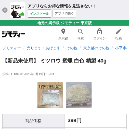
アプリならお得な情報を見逃さない！
インストール
アプリで開く
地元の掲示板 ジモティー 東京版
東京都
検索
ログイン
投稿
ジモティー
売ります・あげます
その他
東京都のその他
小平市
【新品未使用】 ミツロウ 蜜蝋 白色 精製 40g
投稿ID: 1na8lx
2026年5月19日 15:03
398円
商品価格