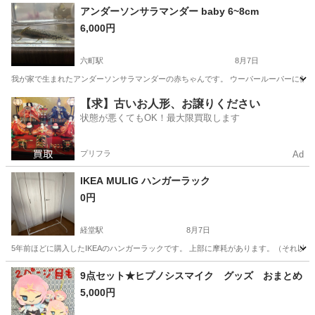
東京
三鷹市
新小金井駅
その他
アンダーソンサラマンダー baby 6~8cm
6,000円
六町駅
8月7日
我が家で生まれたアンダーソンサラマンダーの赤ちゃんです。 ウーパールーパーに似ていま
東京
足立区
六町駅
その他
【求】古いお人形、お譲りください
状態が悪くてもOK！最大限買取します
プリフラ
Ad
IKEA MULIG ハンガーラック
0円
経堂駅
8月7日
5年前ほどに購入したIKEAのハンガーラックです。 上部に摩耗があります。（それ以
東京
世田谷区
経堂駅
その他
MULIG
9点セット★ヒプノシスマイク グッズ おまとめ
5,000円