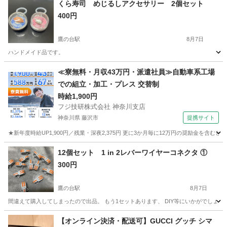
くら寿司 めじるしアクセサリー 2個セット
400円
鷹の台駅
8月7日
ハンドメイド品です。
東京
国分寺市
鷹の台駅
その他
くら寿司
≪寮無料・月収43万円・派遣社員≫自動車系工場
での組立・加工・プレス 交替制
時給1,900円
フジ技研株式会社 神奈川支店
神奈川県 藤沢市
提携サイト
★新年度時給UP1,900円／残業・深夜2,375円 更に3か月毎に12万円の奨励金を含む
神奈川
藤沢市
その他
12個セット 1 in 2レバーワイヤーコネクタ ①
300円
鷹の台駅
8月7日
間違えて購入してしまったので出品。 もう1セットあります、 DIY等にいかがでしょう
東京
国分寺市
鷹の台駅
その他
DIY
【オンライン決済・配送可】GUCCI グッチ シマ