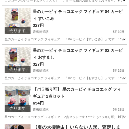
コカコーラのショート丈トップスです！^.^☆ 一点物のお品となっております。 ●サイ
東京
小平市
青梅街道駅
トレーナー
コカコーラ
星のカービィ チョコエッグ フィギュア 04 カービ
ィ すいこみ
327円
売ります
青梅街道駅
5月19日
星のカービィ チョコエッグ フィギュア、 『 04 カービィ【すいこみ】 』です！^.^
東京
小平市
青梅街道駅
フィギュア
星のカービィ
星のカービィ チョコエッグ フィギュア 02 カービ
ィ おすまし
327円
売ります
青梅街道駅
5月19日
星のカービィ チョコエッグ フィギュア、 『 02 カービィ【おすまし】 』です！^.
東京
小平市
青梅街道駅
フィギュア
星のカービィ
【バラ売り可】 星のカービィ チョコエッグ フィ
ギュア 2点セット
654円
売ります
青梅街道駅
5月19日
星のカービィ チョコエッグ フィギュア、 2点セットです！^.^☆（バラ売り可） 以下の2点
東京
小平市
青梅街道駅
フィギュア
星のカービィ
【夏の大掃除🧹】いらない人形、査定しま