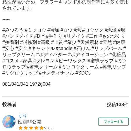
粘性が高いため、フラワーキャンドルの制作等にも多く使用
されています。

-----

#みつろう #ミツロウ #蜜蝋 #ロウ #蝋 #ロウソク #蝋燭 #燭 
#ハンドメイド #DIY #手作り #リメイク #工作 #ものづくり 
#接着剤 #補修剤 #高級 #上質 #希少 #天然素材 #天然 #健康 
#安心 #安全 #キャンドル #candle #石けん #リップバーム #
リップクリーム #ボディバター #ボディローション #化粧品 
#コスメ #家具 #クレヨン #ビーワックス #蜜蝋ラップ #ミツ
ロウラップ #蜜蝋クリーム #ミツロウクリーム #蜜蝋リップ 
#ミツロウリップ #サスティナブル #SDGs 

081/041/041.1972g004
投稿者
投稿
138
件
りり
性別非公開
フォローする
5.0
(
5
)