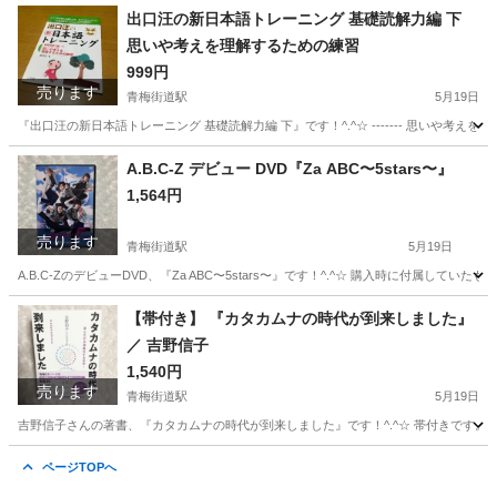
東京
小平市
青梅街道駅
ネイル
うさぎ
出口汪の新日本語トレーニング 基礎読解力編 下
思いや考えを理解するための練習
999円
売ります
青梅街道駅
5月19日
『出口汪の新日本語トレーニング 基礎読解力編 下』です！^.^☆ ------- 思いや
東京
小平市
青梅街道駅
参考書
英才教育
A.B.C-Z デビュー DVD『Za ABC〜5stars〜』
1,564円
売ります
青梅街道駅
5月19日
A.B.C-ZのデビューDVD、『Za ABC〜5stars〜』です！^.^☆ 購入時に付属
東京
小平市
青梅街道駅
DVD/ブルーレイ
DVD
【帯付き】 『カタカムナの時代が到来しました』
／ 吉野信子
1,540円
売ります
青梅街道駅
5月19日
吉野信子さんの著書、『カタカムナの時代が到来しました』です！^.^☆ 帯付きです。 
東京
小平市
青梅街道駅
歴史、心理、教育
時代
ページTOPへ