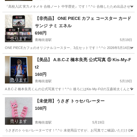
『高校入試 実力メキメキ 合格ノート 中学歴史』です！^.^☆ 合格したため出品させてい
東京
小平市
青梅街道駅
参考書
文英堂
【非売品】 ONE PIECE カフェ コースター カード
サンジ ナミ エネル
698円
売ります
青梅街道駅
5月19日
ONE PIECEカフェのオリジナルコースター、3点セットです！^.^☆ 2026年5月1
東京
小平市
青梅街道駅
その他
コースター
【美品】 A.B.C-Z 橋本良亮 公式写真 ⑤ Kis-My-F
t2
160円
売ります
青梅街道駅
5月19日
A.B.C-Z 橋本良亮くんの公式写真です！^.^☆ 後ろにはKis-My-Ft2の玉森裕
東京
小平市
青梅街道駅
おもちゃ
ABCZ
【未使用】うさぎ トゥセパレーター
108円
売ります
青梅街道駅
5月19日
うさぎのトゥセパレーターです！^.^☆ 未使用品ですが、お写真でご確認いただける通