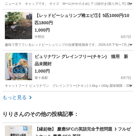
ニューエラ キャップです。 サイズ M〜L(やや小さめ) アゴ紐付き(取り外し可) 
東京
立川市
立飛駅
その他
ニューエラ
【レッドビーシュリンプ稚エビ①】5匹1000円/10
匹1800円
1,000円
中野区
8月7日
趣味で育てているレッドビーシュリンプの自家繁殖個体です。2026.6月下旬〜7月上旬生ま
東京
中野区
その他
エビ
ピュリナワン グレインフリー(チキン) 猫用 新
品未開封
1,000円
東十条駅
8月7日
キャットフード ピュリナワン グレインフリー(チキン) 1.6kg + 160g 賞味期限：2
東京
北区
東十条駅
その他
ピュリナワン
もっと見る
りり
さんのその他の投稿記事：
【縁起物】 慶應SFCの英語完全予想問題 トフルゼ