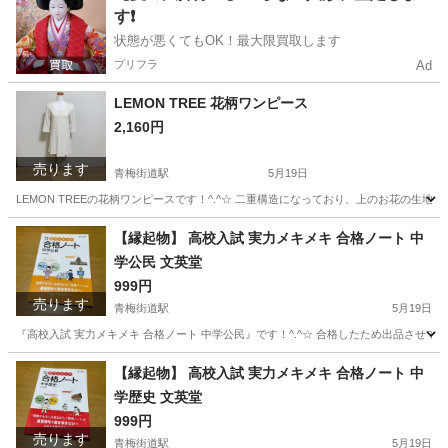
す❗️
状態が悪くてもOK！最大限買取します
プリフラ
Ad
LEMON TREE 花柄ワンピース
2,160円
売ります
青梅街道駅
5月19日
LEMON TREEの花柄ワンピースです！^.^☆ 二重構造になっており、上のお花の生地はシー
東京
小平市
青梅街道駅
ワンピース
LEMON
【縁起物】 高校入試 実力メキメキ 合格ノート 中
学公民 文英堂
999円
売ります
青梅街道駅
5月19日
『高校入試 実力メキメキ 合格ノート 中学公民』です！^.^☆ 合格したため出品させてい
東京
小平市
青梅街道駅
参考書
文英堂
【縁起物】 高校入試 実力メキメキ 合格ノート 中
学歴史 文英堂
999円
売ります
青梅街道駅
5月19日