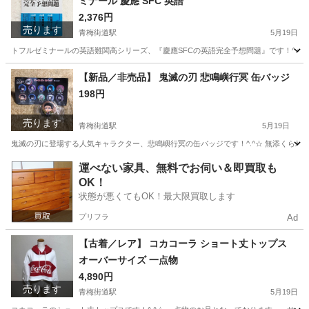
ミナール 慶應 SFC 英語
2,376円
売ります
青梅街道駅
5月19日
トフルゼミナールの英語難関高シリーズ、『慶應SFCの英語完全予想問題』です！^.^☆
東京
小平市
青梅街道駅
参考書
湘南
【新品／非売品】 鬼滅の刃 悲鳴嶼行冥 缶バッジ
198円
売ります
青梅街道駅
5月19日
鬼滅の刃に登場する人気キャラクター、悲鳴嶼行冥の缶バッジです！^.^☆ 無添くら寿司の
東京
小平市
青梅街道駅
おもちゃ
鬼滅の刃
運べない家具、無料でお伺い＆即買取も
OK！
状態が悪くてもOK！最大限買取します
プリフラ
Ad
【古着／レア】 コカコーラ ショート丈トップス
オーバーサイズ 一点物
4,890円
売ります
青梅街道駅
5月19日