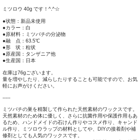
ミツロウ 40g です！^.^☆

●状態：新品未使用

●カラー：白

●原材料：ミツバチの分泌物

●融　点：63.5℃

●形　状：粒状

●原産国：タンザニア他

●生産国：日本

在庫は76gございます。

量を増やしたり、減らしたりすることも可能ですので、お気
軽にお声がけください。

-----

ミツバチの巣を精製して作られた天然素材のワックスです。

天然素材のため体に優しく、さらに抗菌作用や保護作用もあ
るため、ハンドメイドの石けん作りやコスメ作り、キャンド
ル作り、ミツロウラップの材料としてや、DIYの接着剤や補
修剤としても人気のワックスです。
