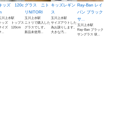
キッズ 120c
グラス ニト
キッズレギン
Ray-Ban レイ
m
リNITORI
ス
バン ブラック
玉川上水駅
玉川上水駅
玉川上水駅
サ...
キッズ トップス
ニトリで購入した
サイズアウトした
玉川上水駅
サイズ 120cm
グラスでしす。
為お譲りします。
Ray-Ban ブラック
...
新品未使用...
大きな汚...
サングラス 状...