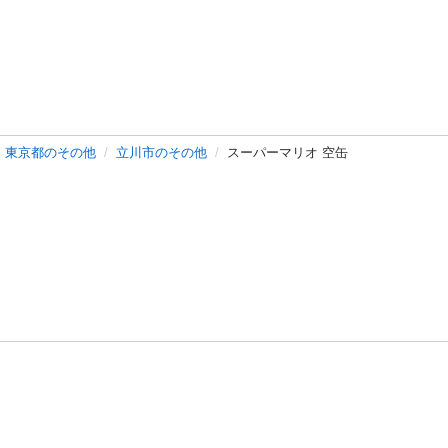
東京都のその他
立川市のその他
スーパーマリオ 空缶
バシーポリシー
プライバシー・ステートメント
健全化に資する運用
プ
ご利用ガイド
フリーワードで探す
特定商取引法の表示
利用