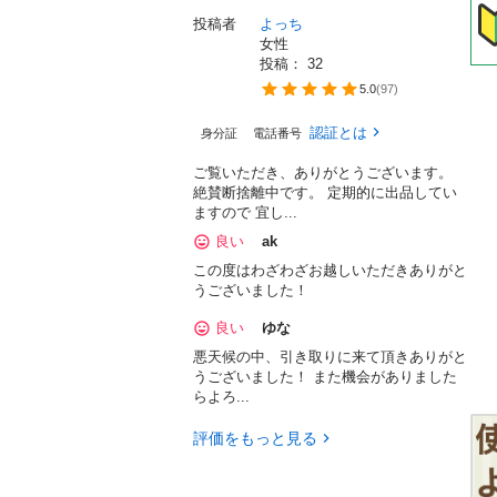
投稿者
よっち
女性
投稿： 
32
5.0
(
97
)
認証とは
身分証
電話番号
ご覧いただき、ありがとうございます。
絶賛断捨離中です。 定期的に出品してい
ますので 宜し...
良い
ak
この度はわざわざお越しいただきありがと
うございました！
良い
ゆな
悪天候の中、引き取りに来て頂きありがと
うございました！ また機会がありました
らよろ...
評価をもっと見る