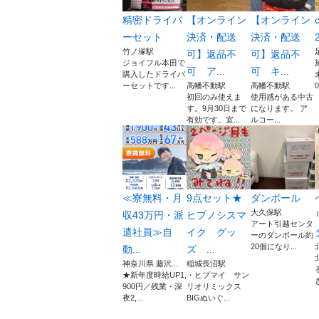
精密ドライバ
【オンライン
【オンライン
ーセット
決済・配送
決済・配送
竹ノ塚駅
可】返品不
可】返品不
ジョイフル本田で
可 ア...
可 キ...
購入したドライバ
ーセットです...
高幡不動駅
高幡不動駅
初回のみ使えま
使用感がある中古
す。9月30日まで
になります。 ア
有効です。宜...
ルコー...
≪寮無料・月
9点セット★
ダンボール
大久保駅
収43万円・派
ヒプノシスマ
アート引越センタ
遣社員≫自
イク グッ
ーのダンボール約
20個になり...
動...
ズ ...
神奈川県 藤沢...
稲城長沼駅
★新年度時給UP1,
・ヒプマイ サン
900円／残業・深
リオリミックス
夜2,...
BIGぬいぐ...