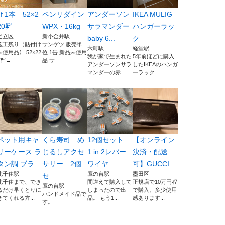
cf 1本 52×2
ベンリダイン
アンダーソン
IKEA MULIG
20㌢
WPX・16kg
サラマンダー
ハンガーラッ
足立区
新小金井駅
baby 6...
ク
施工残り（貼付け
サンゲツ 販売単
六町駅
経堂駅
未使用品） 52×22
位 1缶 新品未使用
我が家で生まれた
5年前ほどに購入
0㌢→...
品 サ...
アンダーソンサラ
したIKEAのハンガ
マンダーの赤...
ーラック...
ペット用キャ
くら寿司 め
12個セット
【オンライン
リーケース ラ
じるしアクセ
1 in 2レバー
決済・配送
タン調 ブラ...
サリー 2個
ワイヤ...
可】GUCCI ...
北千住駅
鷹の台駅
墨田区
セ...
北千住まで、でき
間違えて購入して
正規店で10万円程
鷹の台駅
るだけ早くとりに
しまったので出
で購入。多少使用
ハンドメイド品で
きてくれる方...
品。 もう1...
感あります...
す。