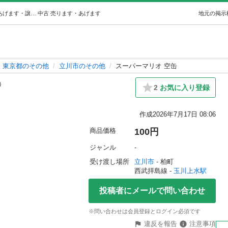
スーパーマリオ 空缶 (よっち) 玉川上水のその他の中古あげます・譲ります｜ジモティーで不用品の処分
中古
売ります・あげます
地元の掲示
東京都のその他
立川市のその他
スーパーマリオ 空缶
9）
2
お気に入り登録
作成
2026年7月17日 08:06
商品価格
100円
ジャンル
-
受け渡し場所
立川市
 - 柏町
西武拝島線 - 
玉川上水駅
投稿者にメールで問い合わせ
※問い合わせは会員登録とログイン必須です
違反を報告
注意事項