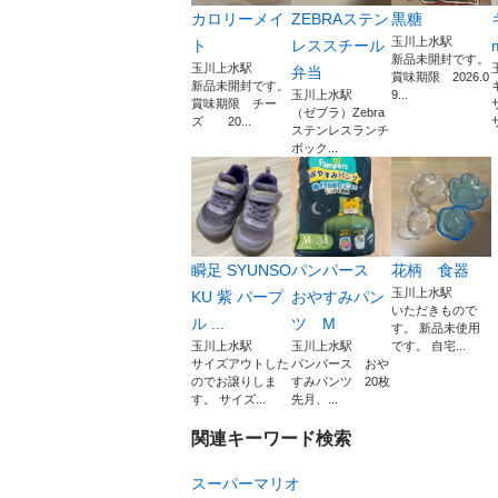
カロリーメイ
ZEBRAステン
黒糖
玉川上水駅
ト
レススチール
新品未開封です。
玉川上水駅
弁当
賞味期限 2026.0
新品未開封です。
玉川上水駅
9...
賞味期限 チー
（ゼブラ）Zebra
ズ 20...
サ
ステンレスランチ
ボック...
瞬足 SYUNSO
パンパース
花柄 食器
玉川上水駅
KU 紫 パープ
おやすみパン
いただきもので
ル ...
ツ M
す。 新品未使用
玉川上水駅
玉川上水駅
です。 自宅...
サイズアウトした
パンパース おや
のでお譲りしま
すみパンツ 20枚
す。 サイズ...
先月、...
関連キーワード検索
スーパーマリオ