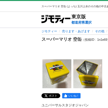
東京
版
都道府県選択
ジモティー
売ります・あげます
その他
スーパーマリオ 空缶
（投稿ID : 1n1e6
ポスト
いいね！
ユニバーサルスタジオジャパン
