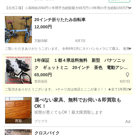
【古河工場】☆高時給2050円☆年間手当総額最大69万円☆3年間の手当総額159万円☆
茨城
古河市
その他
20インチ折りたたみ自転車
12,000円
万願寺駅
8月7日
ご覧いただきありがとうございます。 令和6年2月にヨドバシカメラにて購入。 使用頻
東京
日野市
万願寺駅
折りたたみ自転車
1年保証 １都４県送料無料 新型 パナソニッ
ク ギュットミニ 20インチ 茶色 電動アシス
ト自転車 g807
65,000円
世田谷区
8月7日
ご覧頂きありがとうございます。 ⭐︎チャリ吉は他店とここが違う！！ ★全て1年間の完
東京
世田谷区
電動アシスト自転車
ギュットミニ
運べない家具、無料でお伺い＆即買取も
OK！
状態が悪くてもOK！最大限買取します
プリフラ
Ad
クロスバイク