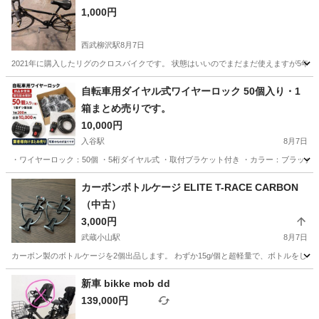
1,000円
西武柳沢駅
8月7日
2021年に購入したリグのクロスバイクです。 状態はいいのでまだまだ使えますが5年
東京
三鷹市
西武柳沢駅
クロスバイク
ギアチェンジ
自転車用ダイヤル式ワイヤーロック 50個入り・1
箱まとめ売りです。
10,000円
入谷駅
8月7日
・ワイヤーロック：50個 ・5桁ダイヤル式 ・取付ブラケット付き ・カラー：ブラック 
東京
台東区
入谷駅
その他
カーボンボトルケージ ELITE T-RACE CARBON
（中古）
3,000円
武蔵小山駅
8月7日
カーボン製のボトルケージを2個出品します。 わずか15g/個と超軽量で、ボトルをしっか
東京
品川区
武蔵小山駅
その他
新車 bikke mob dd
139,000円