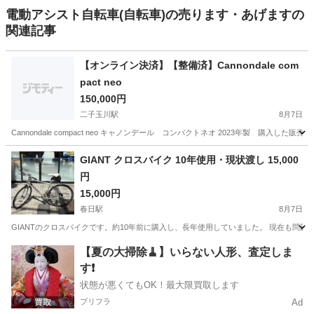
電動アシスト自転車(自転車)の売ります・あげますの
関連記事
【オンライン決済】【整備済】Cannondale com
pact neo
150,000円
二子玉川駅
8月7日
Cannondale compact neo キャノンデール コンパクトネオ 2023年製 購入し
東京
世田谷区
二子玉川駅
電動アシスト自転車
GIANT クロスバイク 10年使用・現状渡し 15,000
円
Cannondale
15,000円
春日駅
8月7日
GIANTのクロスバイクです。約10年前に購入し、長年使用していました。 現在も問題な
東京
文京区
春日駅
電動アシスト自転車
【夏の大掃除🧹】いらない人形、査定しま
す❗️
状態が悪くてもOK！最大限買取します
プリフラ
Ad