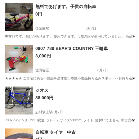
無料であげます。子供の自転車
0円
後楽園駅
8月7日
中古品です。錆びがあります。 使用できます。 3歳の娘が使用していました。 商品名 へんしんバイク2 色
東京
文京区
後楽園駅
自転車
無料
0807-789 BEAR'S COUNTRY 三輪車
3,000円
世田谷区
8月7日
★★★★★ ご自宅にある不要品を是非世田谷区不要品持ち込みスポットへお持ち込みしません
東京
世田谷区
三輪車
スポット
ジオス
38,000円
志村坂上駅
8月7日
700x25cインチ､2x10変速､フレームサイズ530mm､ライト､鍵付いてません､
東京
板橋区
志村坂上駅
クロスバイク
ジオス
自転車’タイヤ 中古