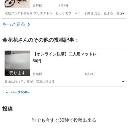
高野駅
8月7日
電動アシスト自転車 ブリヂストン ビッケモブ ｄｄ 子乗せ 走る、止まる、変速、アシスト
東京
足立区
高野駅
電動アシスト自転車
bikke
もっと見る
金花花
さんのその他の投稿記事：
【オンライン決済】二人用マットレ
50円
売ります
竹橋駅
6月24日
裏面は汚れているが、普通に使える
東京
千代田区
竹橋駅
寝具
マット
ページTOPへ
投稿
誰でも今すぐ30秒で投稿出来る