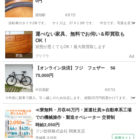
0円
国領駅
8月7日
自転車のタイヤ2本です。 サイズは、27 X 1 3/8 です。 中古です。写真を見
東京
調布市
国領駅
その他
運べない家具、無料でお伺い＆即買取も
OK！
状態が悪くてもOK！最大限買取します
プリフラ
Ad
【オンライン決済】フジ フェザー 56
75,000円
中目黒駅
8月7日
３年前に新車で購入。引っ越しのため出品します。 総額15万円程度かけてます。 カス
東京
目黒区
中目黒駅
ロードバイク
ペダル
≪寮無料・月収46万円・派遣社員≫自動車系工場
での機械操作・製造オペレーター 交替制
時給2,050円
フジ技研株式会社 関東支店
茨城県 古河市
提携サイト