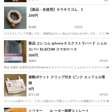
Ad
【新品・未使用】キラキラゴム 1
200円
船堀駅
8月6日
キラキラしていて可愛いです。 肌馴染みのいい色なので合わせやすいです。 クリアカ
東京
江戸川区
船堀駅
その他
新品 エレコム iphone 6 エクストラハード シェル
カバー ELECOM スマホケース
300円
葛飾区
8月6日
新品 未開封 未使用 ELECOM iphone 6 エクストラハード シェルカバー スマートフォンケー
東京
葛飾区
その他
ELECOM
移動ポケット クリップ付き ピンク エッフェル塔
柄
0円
西立川駅
8月6日
エッフェル塔やハート、リボンが描かれた可愛らしいデザインの移動ポケットです。クリ
東京
立川市
西立川駅
その他
トリマー ル ーター超硬ストレート