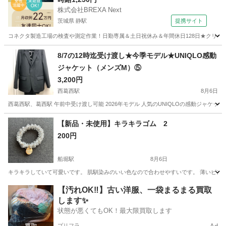
株式会社BREXA Next
茨城県 静駅
提携サイト
コネクタ製造工場の検査や測定作業！日勤専属＆土日祝休み＆年間休日128日★クリーン
茨城
常陸大宮市
静駅
その他
8/7の12時迄受け渡し★今季モデル★UNIQLO感動
ジャケット（メンズM）⑤
3,200円
西葛西駅
8月6日
西葛西駅、葛西駅 午前中受け渡し可能 2026年モデル 人気のUNIQLOの感動ジャケットです。
東京
江戸川区
西葛西駅
その他
UNIQLO
【新品・未使用】キラキラゴム 2
200円
船堀駅
8月6日
キラキラしていて可愛いです。 肌馴染みのいい色なので合わせやすいです。 薄いピン
東京
江戸川区
船堀駅
その他
ゴム
【汚れOK‼️】古い洋服、一袋まるまる買取
します✨
状態が悪くてもOK！最大限買取します
プリフラ