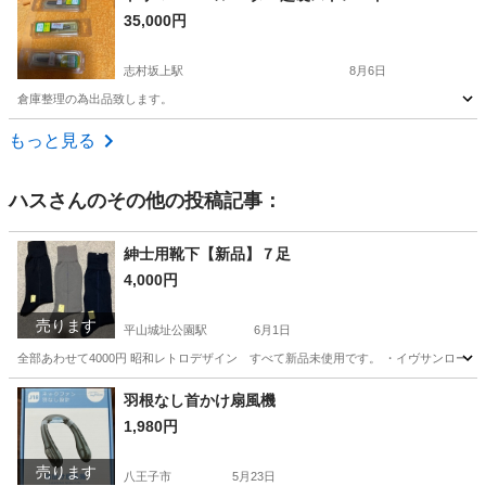
35,000円
志村坂上駅
8月6日
倉庫整理の為出品致します。
東京
板橋区
志村坂上駅
その他
もっと見る
ハス
さんのその他の投稿記事：
紳士用靴下【新品】７足
4,000円
売ります
平山城址公園駅
6月1日
全部あわせて4000円 昭和レトロデザイン すべて新品未使用です。 ・イヴサンロー
東京
日野市
平山城址公園駅
小物
ソックス
羽根なし首かけ扇風機
1,980円
売ります
八王子市
5月23日