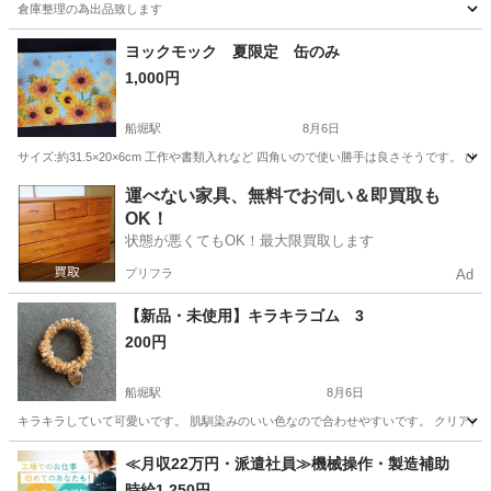
倉庫整理の為出品致します
東京
板橋区
志村坂上駅
その他
ヨックモック 夏限定 缶のみ
1,000円
船堀駅
8月6日
サイズ:約31.5×20×6cm 工作や書類入れなど 四角いので使い勝手は良さそうです。 
東京
江戸川区
船堀駅
その他
ヨックモック
運べない家具、無料でお伺い＆即買取も
OK！
状態が悪くてもOK！最大限買取します
プリフラ
Ad
【新品・未使用】キラキラゴム 3
200円
船堀駅
8月6日
キラキラしていて可愛いです。 肌馴染みのいい色なので合わせやすいです。 クリアカ
東京
江戸川区
船堀駅
その他
ゴム
≪月収22万円・派遣社員≫機械操作・製造補助
時給1,250円