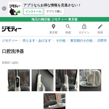
アプリならお得な情報を見逃さない！
インストール
アプリで開く
地元の掲示板 ジモティー 東京版
東京都
検索
ログイン
投稿
ジモティー
売ります・あげます
その他
東京都のその他
日野市
口腔洗浄器
投稿ID: 1gi0tz