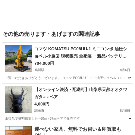
その他の売ります・あげますの関連記事
コマツ KOMATSU PC08UU-1 ミニユンボ 油圧シ
ョベル小旋回 現状販売 全塗装 ・新品バッテリー
ゴムクローラー 東京都 町田市
704,000円
鶴川駅
8月6日
ご覧いただきありがとうございます。 コマツ PC08UU-1 ミニ油圧ショベル（ミニユンボ）の
東京
町田市
鶴川駅
その他
【オンライン決済・配送可】山梨県天然オオクワ
ガタ♂♀ペア
4,000円
調布市
8月6日
山梨県で材割採集した♂60㎜♀37㎜ペアで販売です
東京
調布市
その他
オオクワガタ
運べない家具、無料でお伺い＆即買取も