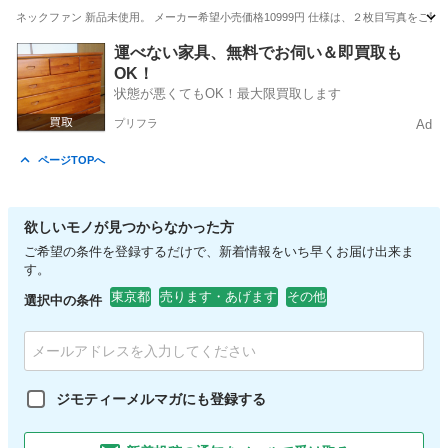
ネックファン 新品未使用。 メーカー希望小売価格10999円 仕様は、２枚目写真を
東京
八王子市
季節、空調家電
屋外
運べない家具、無料でお伺い＆即買取も
OK！
状態が悪くてもOK！最大限買取します
プリフラ
Ad
ページTOPへ
欲しいモノが見つからなかった方
ご希望の条件を登録するだけで、新着情報をいち早くお届け出来ま
す。
東京都
売ります・あげます
その他
選択中の条件
ジモティーメルマガにも登録する