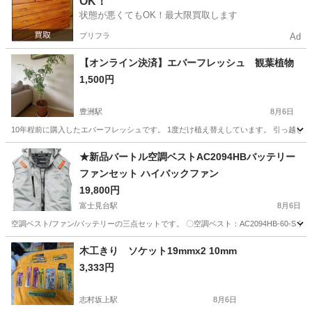
OK！
状態が悪くてもOK！最大限買取します
プリフラ
Ad
【オンライン決済】エバーフレッシュ 観葉植物
1,500円
豊洲駅
8月6日
10年程前に購入したエバーフレッシュです。 1度だけ植え替えしています。 引っ越しの
東京
江東区
豊洲駅
その他
★新品バートル空調ベストAC2094HBバッテリー
ファンセット ハイバックファン
19,800円
富士見台駅
8月6日
空調ベスト/ファン/バッテリーの三点セットです。 〇空調ベスト：AC2094HB-60-S アッ
東京
中野区
富士見台駅
その他
木工きり ソケット19mmx2 10mm
3,333円
志村坂上駅
8月6日