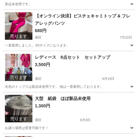
新品未使用です。
東京
港区
シャツ
新品
【オンライン決済】ビスチェキャミトップ & フレ
アレッグパンツ
680円
売ります
港区
7月22日
一度着用しました。XSサイズになります。
東京
港区
ボトムス
レディース 8点セット セットアップ
3,500円
売ります
港区
6月14日
水色のトップスは新品未使用です。 他は一度着用しております。
東京
港区
ワンピース
セットアップ
大型 紙袋 ほぼ新品未使用
1,300円
売ります
港区
6月4日
お譲り場所は変更可能です！