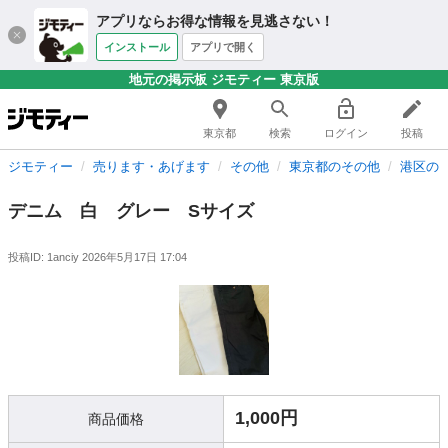
アプリならお得な情報を見逃さない！
インストール
アプリで開く
地元の掲示板 ジモティー 東京版
東京都
検索
ログイン
投稿
ジモティー
売ります・あげます
その他
東京都のその他
港区の
デニム 白 グレー Sサイズ
投稿ID: 1anciy
2026年5月17日 17:04
1,000円
商品価格