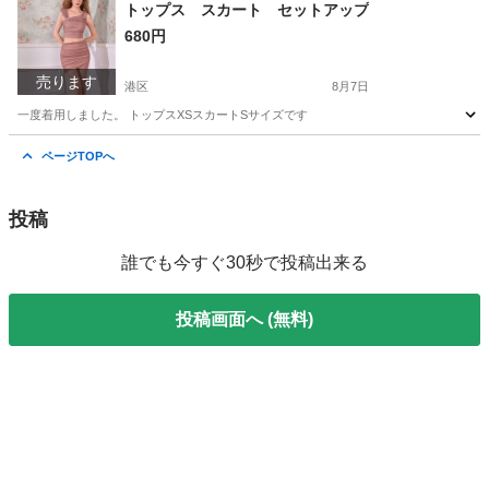
東京
港区
トレーナー
紙袋
トップス スカート セットアップ
680円
売ります
港区
8月7日
一度着用しました。 トップスXSスカートSサイズです
東京
港区
スカート
セットアップ
ページTOPへ
投稿
誰でも今すぐ30秒で投稿出来る
投稿画面へ (無料)