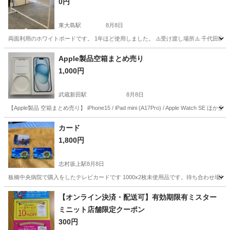
0円
東大島駅
8月8日
両面利用のホワイトボードです。 1年ほど使用しました。 ⚠️受け渡し場所⚠️ 千代田
東京
江東区
東大島駅
その他
ネジ
Apple製品空箱まとめ売り
1,000円
武蔵新田駅
8月8日
【Apple製品 空箱まとめ売り】 iPhone15 / iPad mini (A17Pro) / Apple W
東京
大田区
武蔵新田駅
その他
空箱
カード
1,800円
志村坂上駅
8月8日
板橋中央病院で購入をしたテレビカードです 1000x2枚未使用品です。待ち合わせ場所
東京
板橋区
志村坂上駅
その他
テレビカード
【オンライン決済・配送可】有効期限有ミスター
ミニット店舗限定クーポン
300円