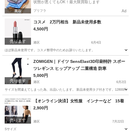
状態が悪くてもOK！最大限買取します
プリフラ
Ad
コスメ 2万円相当 新品未使用多数
4,500円
売ります
港区
6月4日
ほぼ新品未使用です。コスメ整理中のためお譲りいたします。
東京
港区
化粧品
新品
ZOMIGEN｜ドイツ SensElast3D印刷特許 スポー
ツレギンス ヒップアップ 二重構造 防寒
5,000円
売ります
港区
6月2日
サイズを間違えてしまった為、出品いたします。 新品未使用タグ付きです。12800円
東京
港区
スポーツウェア
ヒップアップ
【オンライン決済】女性服 インナーなど 15着
2,900円
売ります
港区
7月22日
Sサイズ