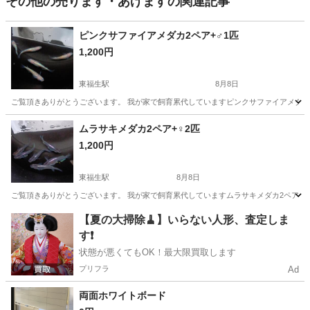
その他の売ります・あげますの関連記事
ピンクサファイアメダカ2ペア+♂1匹
1,200円
東福生駅
8月8日
ご覧頂きありがとうございます。 我が家で飼育累代していますピンクサファイアメダカ2ペ
東京
羽村市
東福生駅
その他
メダカ
ムラサキメダカ2ペア+♀2匹
1,200円
東福生駅
8月8日
ご覧頂きありがとうございます。 我が家で飼育累代していますムラサキメダカ2ペア+♀2
東京
羽村市
東福生駅
その他
メダカ
【夏の大掃除🧹】いらない人形、査定しま
す❗️
状態が悪くてもOK！最大限買取します
プリフラ
Ad
両面ホワイトボード