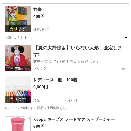
東京
港区
Tシャツ
インナー
辞書
400円
売ります
港区
7月1日
お譲りいたします。
東京
港区
参考書
【夏の大掃除🧹】いらない人形、査定しま
す❗️
状態が悪くてもOK！最大限買取します
プリフラ
Ad
レディース 服 100着
6,000円
売ります
港区
6月21日
レディースの服です。新品未使用多数あり。
東京
港区
Tシャツ
新品
Keeps キープス フードマグ スープージャー
680円