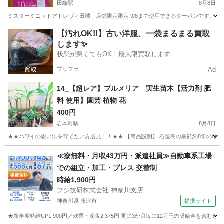
田端駅
8月8日
ミスターミニットアトレヴィ田端 店舗限定限定 9/8まで使用できるクーポンです。 
東京
北区
田端駅
その他
【汚れOK‼️】古い洋服、一袋まるまる買取
します✨
状態が悪くてもOK！最大限買取します
プリフラ
Ad
14_【超レア】プルメリア 実生苗木【活力剤 肥
料 使用】園芸 植物 花
400円
岩本町駅
8月8日
★★ハワイの思い出を育てたい方必見！！★★ 【商品説明】 石垣島の樹齢約8年の地植
東京
千代田区
岩本町駅
その他
プルメリア
≪寮無料・月収43万円・派遣社員≫自動車系工場
での組立・加工・プレス 交替制
時給1,900円
フジ技研株式会社 神奈川支店
神奈川県 藤沢市
提携サイト
★新年度時給UP1,900円／残業・深夜2,375円 更に3か月毎に12万円の奨励金を含む