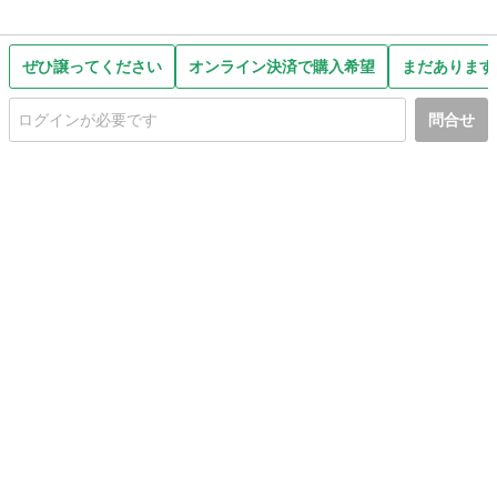
ぜひ譲ってください
オンライン決済で購入希望
まだあります
問合せ
初めての方へ
利用規約
プライバシーポリシー
プライバシー・ステートメント
健全化に資する運用方針
お問い合わせ
運営会社
サイトマップ
ご利用ガイド
フリーワードで探す
PC版で表示
都道府県選択
特定商取引法の表示
利用者情報の外部送信について