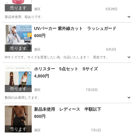
売ります
港区
5月28日
新品未使用、箱ありです。
東京
港区
調理器具
マグ
UVパーカー 紫外線カット ラッシュガード
600円
売ります
港区
6月2日
Mサイズです。サイズを変更したい為、出品いたします！ 黒色です。
東京
港区
パーカー
ラッシュガード
ホリスター 5点セット Sサイズ
4,800円
売ります
港区
7月22日
数回のみ着用してます。
東京
港区
ワンピース
ホリスター
新品未使用 レディース 半額以下
800円
売ります
港区
7月1日