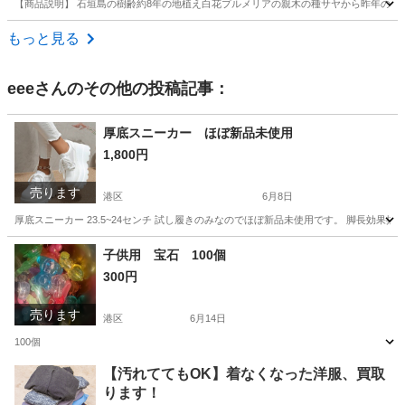
【商品説明】 石垣島の樹齢約8年の地植え白花プルメリアの親木の種サヤから昨年の11
東京
千代田区
岩本町駅
その他
プルメリア
もっと見る
eee
さんのその他の投稿記事：
厚底スニーカー ほぼ新品未使用
1,800円
売ります
港区
6月8日
厚底スニーカー 23.5~24センチ 試し履きのみなのでほぼ新品未使用です。 脚長効果抜
東京
港区
靴
厚底
子供用 宝石 100個
300円
売ります
港区
6月14日
100個
東京
港区
その他
【汚れててもOK】着なくなった洋服、買取
ります！