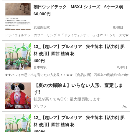
神奈川
藤沢市
その他
朝日ウッドテック MSX-Lシリーズ 6ケース弱
60,000円
武蔵新田駅
8月8日
ドライウォルナットのフローリング ※「ドライウォルナット」はMSX-Lシリーズです
東京
大田区
武蔵新田駅
その他
MSX
13_【超レア】プルメリア 実生苗木【活力剤 肥
料 使用】園芸 植物 花
400円
岩本町駅
8月8日
★★ハワイの思い出を育てたい方必見！！★★ 【商品説明】 石垣島の樹齢約8年の地植
東京
千代田区
岩本町駅
その他
プルメリア
【夏の大掃除🧹】いらない人形、査定しま
す❗️
状態が悪くてもOK！最大限買取します
プリフラ
Ad
12_【超レア】プルメリア 実生苗木【活力剤 肥
料 使用】園芸 植物 花
400円