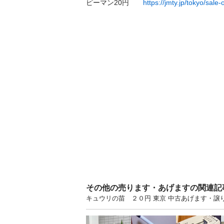
ピーマン20円　　
https://jmty.jp/tokyo/sale-
その他の売ります・あげますの関連記
キュウリの苗 ２０円 東京 中古あげます・