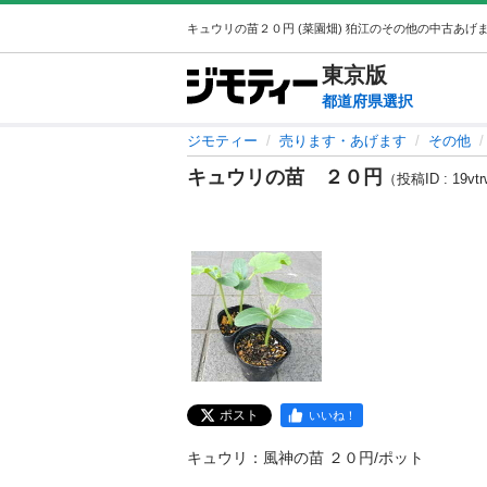
東京
版
都道府県選択
ジモティー
売ります・あげます
その他
キュウリの苗 ２０円
（投稿ID : 19vt
ポスト
いいね！
キュウリ：風神の苗 ２０円/ポット
