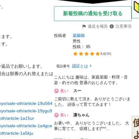


新着投稿の通知を受け取る


違反を報告
注意事項
投稿者
菜園畑
す。

男性


投稿： 
95
5.0
(
98
)
品でお願いします。

認証とは
電話番号
場合は順番の入れ替えまたは
こんにちは 趣味は、家庭菜園・料理・音
楽・釣その他 普通のおじさんです。
良い
スー
ご親切に教えて頂き、ありがとうございま
tokyo/sale-oth/article-19u564
した。 頑張って育ててみます！
okyo/sale-oth/article-19ygu9
良い
凛ちゃん
-oth/article-1a15ur
お暑い中、 ありがとうございました。 大
okyo/sale-oth/article-1a4gce
事に育てて、 収穫します(*^^...
-oth/article-1a5kju