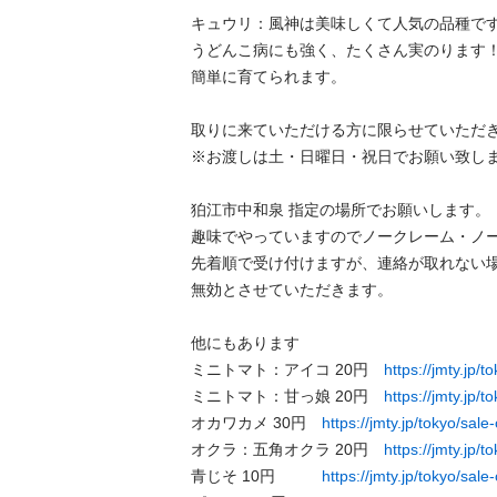
キュウリ：風神は美味しくて人気の品種です。
うどんこ病にも強く、たくさん実のります！
簡単に育てられます。

取りに来ていただける方に限らせていただきま
※お渡しは土・日曜日・祝日でお願い致します。
狛江市中和泉 指定の場所でお願いします。

趣味でやっていますのでノークレーム・ノー返
先着順で受け付けますが、連絡が取れない
無効とさせていただきます。

他にもあります

ミニトマト：アイコ 20円　
https://jmty.jp/
ミニトマト：甘っ娘 20円　
https://jmty.jp/t
オカワカメ 30円　
https://jmty.jp/tokyo/sale
オクラ：五角オクラ 20円　
https://jmty.jp/t
青じそ 10円　　　
https://jmty.jp/tokyo/sale