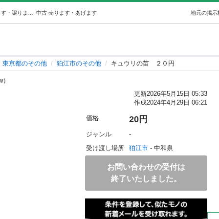
キュウリの苗２０円 (菜園畑) 狛江のその他の中古あげます・譲ります｜ジモティーで不用品の処分
中古
売ります・あげます
地元の掲示
東京都のその他
狛江市のその他
キュウリの苗 ２０円
rw）
更新
2026年5月15日 05:33
作成
2024年4月29日 06:21
価格
20円
ジャンル
-
受け渡し場所
狛江市
 - 中和泉
お問い合わせの受付は
終了いたしました。