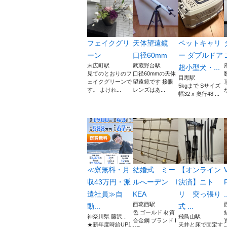
フェイクグリ
天体望遠鏡
ペットキャリ
ーン
口径60mm
ー ダブルドア
末広町駅
武蔵野台駅
超小型犬・...
見てのとおりのフ
口径60mmの天体
目黒駅
ェイクグリーンで
望遠鏡です 接眼
5kgまで Sサイズ
す。 よけれ...
レンズはあ...
幅32 x 奥行48 ...
≪寮無料・月
結婚式 ミー
【オンライン
収43万円・派
ルへーデン I
決済】ニト
遣社員≫自
KEA
リ 突っ張り
.
西葛西駅
動...
式 ...
色 ゴールド 材質
神奈川県 藤沢...
飛鳥山駅
合金鋼 ブランド I
★新年度時給UP1,
天井と床で固定す