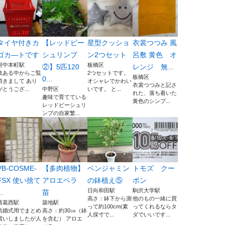
タイヤ付きカ
【レッドビー
星型クッショ
衣裳つつみ 風
ゴカ―トです
シュリンプ
ン2つセット
呂敷 黄色 オ
府中本町駅
板橋区
②】5匹120
レンジ 無...
数ある中からご覧
2つセットです。
板橋区
0...
頂きまして あり
オシャレでかわい
衣裳つつみと記さ
がとうござ...
中野区
いです。 と...
れた、落ち着いた
趣味で育てている
黄色のシンプ...
レッドビーシュリ
ンプの自家繁...
VB-COSME-
【多肉植物】
ベンジャミン
トモズ クー
FSX 使い捨て
アロエベラ
の鉢植え⑤
ポン
日向和田駅
駒沢大学駅
..
苗
高さ：鉢下から測
他のもの一緒に買
西葛西駅
築地駅
って約100cm(素
ってくれるならタ
結婚式用でまとめ
高さ：約30㎝（鉢
人採寸で...
ダでいいです...
買いしましたが人
を含む） アロエ