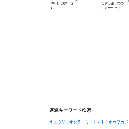
KE...
900円／残業・深
る突っ張り式のハ
夜2,...
ンガーラック...
関連キーワード検索
キュウリ
オクラ
ミニトマト
オカワカメ