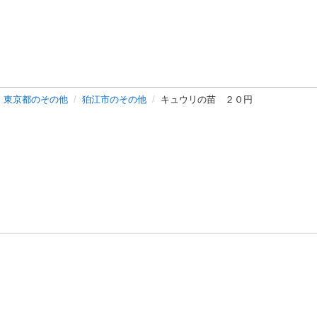
東京都のその他
狛江市のその他
キュウリの苗 ２０円
バシーポリシー
プライバシー・ステートメント
健全化に資する運用
プ
ご利用ガイド
フリーワードで探す
特定商取引法の表示
利用