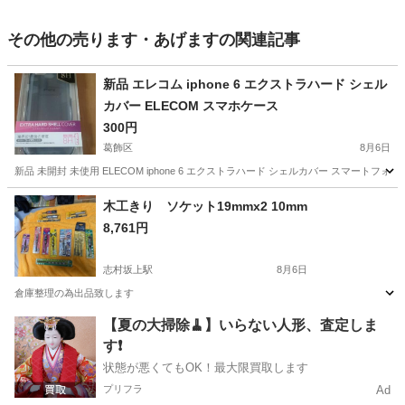
その他の売ります・あげますの関連記事
新品 エレコム iphone 6 エクストラハード シェル
カバー ELECOM スマホケース
300円
葛飾区
8月6日
新品 未開封 未使用 ELECOM iphone 6 エクストラハード シェルカバー スマートフォンケー
東京
葛飾区
その他
ELECOM
木工きり ソケット19mmx2 10mm
8,761円
志村坂上駅
8月6日
倉庫整理の為出品致します
東京
板橋区
志村坂上駅
その他
【夏の大掃除🧹】いらない人形、査定しま
す❗️
状態が悪くてもOK！最大限買取します
プリフラ
Ad