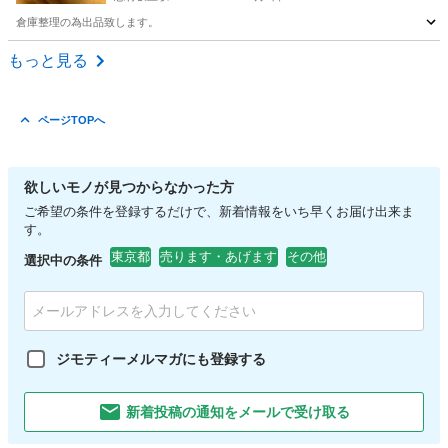
倉庫整理の為出品致します。
東京
板橋区
志村坂上駅
その他
セット
もっと見る
ページTOPへ
欲しいモノが見つからなかった方
ご希望の条件を登録するだけで、新着情報をいち早くお届け出来ま
す。
東京都
売ります・あげます
その他
選択中の条件
ジモティーメルマガにも登録する
新着投稿の通知をメールで受け取る