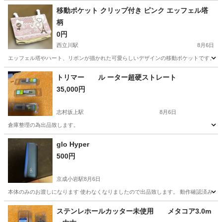
移動ポケット クリップ付き ピンク エッフェル塔
柄
0円
西立川駅
8月6日
エッフェル塔やハート、リボンが描かれた可愛らしいデザインの移動ポケットです。クリ
東京
立川市
西立川駅
その他
トリマー ル ーター超硬ストレート
35,000円
志村坂上駅
8月6日
倉庫整理の為出品致します。
東京
板橋区
志村坂上駅
その他
glo Hyper
500円
京成小岩駅
8月6日
本体のみのお渡しになります 使わなくなりましたので出品致します。 動作確認済み
東京
葛飾区
京成小岩駅
その他
ステンレホールカッター未使用 メタコア3.0m