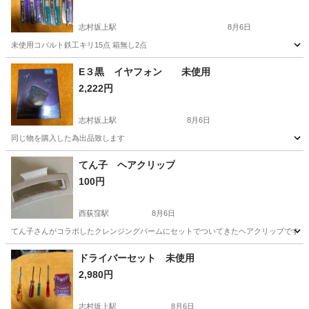
志村坂上駅
8月6日
未使用コバルト鉄工キリ15点 箱無し2点
東京
板橋区
志村坂上駅
その他
キリ
E３黒 イヤフォン 未使用
2,222円
志村坂上駅
8月6日
同じ物を購入した為出品致します
東京
板橋区
志村坂上駅
その他
てん子 ヘアクリップ
100円
西荻窪駅
8月6日
てん子さんがコラボしたクレンジングバームにセットでついてきたヘアクリップです 一
東京
杉並区
西荻窪駅
その他
クレンジングバーム
ドライバーセット 未使用
2,980円
志村坂上駅
8月6日