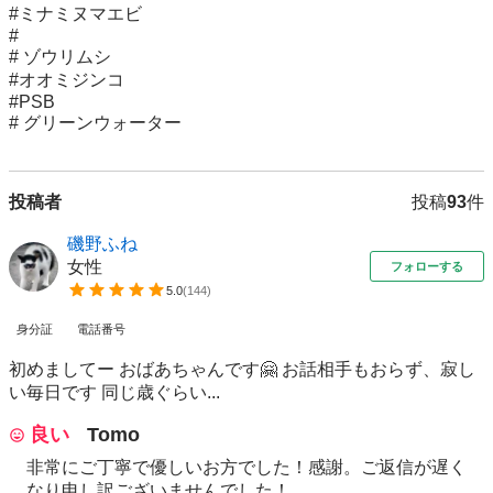
#ミナミヌマエビ

#

# ゾウリムシ

#オオミジンコ

#PSB

# グリーンウォーター
投稿者
投稿
93
件
磯野ふね
女性
フォローする
5.0
(
144
)
身分証
電話番号
初めましてー おばあちゃんです🤗 お話相手もおらず、寂し
い毎日です 同じ歳ぐらい...
良い
Tomo
非常にご丁寧で優しいお方でした！感謝。ご返信が遅く
なり申し訳ございませんでした！