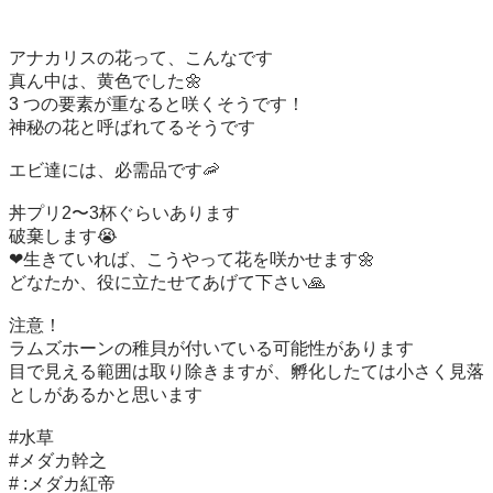
アナカリスの花って、こんなです

真ん中は、黄色でした🌼

3 つの要素が重なると咲くそうです！

神秘の花と呼ばれてるそうです

エビ達には、必需品です🦐

丼プリ2〜3杯ぐらいあります

破棄します😭

❤生きていれば、こうやって花を咲かせます🌼

どなたか、役に立たせてあげて下さい🙏

注意！

ラムズホーンの稚貝が付いている可能性があります

目で見える範囲は取り除きますが、孵化したては小さく見落
としがあるかと思います

#水草

#メダカ幹之　

# :メダカ紅帝
