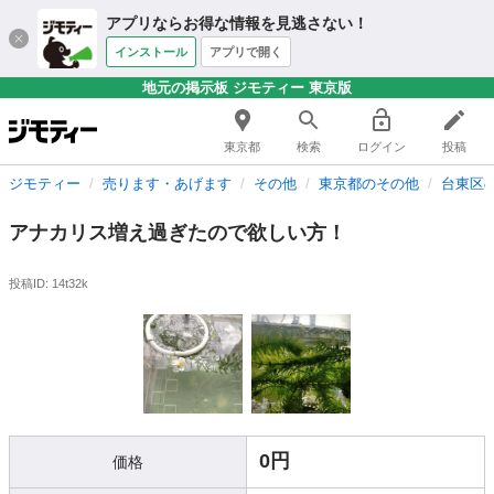
アプリならお得な情報を見逃さない！
インストール
アプリで開く
地元の掲示板 ジモティー 東京版
東京都
検索
ログイン
投稿
ジモティー
売ります・あげます
その他
東京都のその他
台東区
アナカリス増え過ぎたので欲しい方！
投稿ID: 14t32k
0円
価格