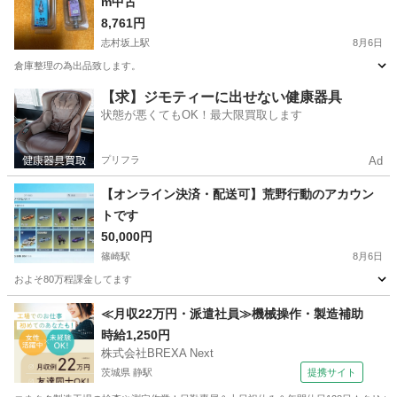
m中古
8,761円
志村坂上駅
8月6日
倉庫整理の為出品致します。
東京
板橋区
志村坂上駅
その他
【求】ジモティーに出せない健康器具
状態が悪くてもOK！最大限買取します
プリフラ
Ad
【オンライン決済・配送可】荒野行動のアカウン
トです
50,000円
篠崎駅
8月6日
およそ80万程課金してます
東京
江戸川区
篠崎駅
その他
≪月収22万円・派遣社員≫機械操作・製造補助
時給1,250円
株式会社BREXA Next
茨城県 静駅
提携サイト