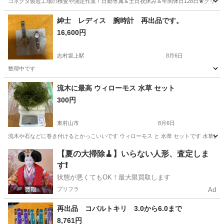
コネクタ製造工場の検査や測定作業！日勤専属＆土日祝休み＆年間休日128日★クリーン
茨城
常陸大宮市
静駅
その他
紳士 レディス 腕時計 再出品です。
16,600円
志村坂上駅
8月6日
整理中です
東京
板橋区
志村坂上駅
その他
流木に最高 ウィローモス 水草 セット
300円
東村山市
8月6日
流木や石などに巻き付けるとかっこいいです ウィローモス と 水草 セットです 水草は
東京
東村山市
その他
【夏の大掃除🧹】いらない人形、査定しま
す❗️
状態が悪くてもOK！最大限買取します
プリフラ
Ad
再出品 コバルトキリ 3.0から6.0まで
8,761円