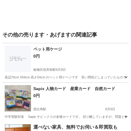
その他の売ります・あげますの関連記事
ペット用ケージ
0円
板橋区役所前駅
8月9日
底辺70cm X54cm 高さ54cm のペット用ケージです 長い間殆どしまっていた
東京
板橋区
板橋区役所前駅
その他
ケージ
Sapix 人物カード 産業カード 自然カード
0円
恵比寿駅
8月9日
中学受験対策 Sapix サピックスの各種カードです。 切り離していますが、問題と
東京
渋谷区
恵比寿駅
その他
運べない家具、無料でお伺い＆即買取も