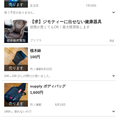
売ります
足立区
7月19日
使う予定がありません。
東京
足立区
ヘアケア
リンスインシャンプー
【求】ジモティーに出せない健康器具
状態が悪くてもOK！最大限買取します
プリフラ
Ad
植木鉢
100円
売ります
竹ノ塚駅
6月22日
200→100 少しの間だけ使いました。
東京
足立区
竹ノ塚駅
生活雑貨
supply ボディバッグ
1,600円
売ります
竹ノ塚駅
6月13日
1800→ 使わないので