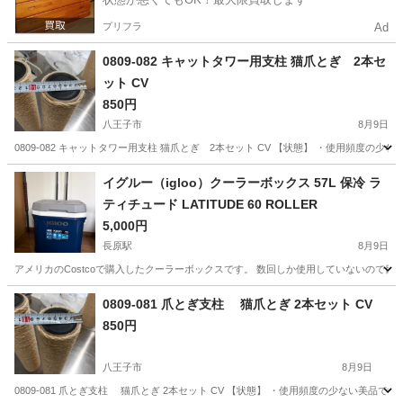
プリフラ
Ad
0809-082 キャットタワー用支柱 猫爪とぎ 2本セ
ット CV
850円
八王子市
8月9日
0809-082 キャットタワー用支柱 猫爪とぎ 2本セット CV 【状態】 ・使用頻度
東京
八王子市
その他
キャットタワー
イグルー（igloo）クーラーボックス 57L 保冷 ラ
ティチュード LATITUDE 60 ROLLER
5,000円
長原駅
8月9日
アメリカのCostcoで購入したクーラーボックスです。 数回しか使用していないので目立
東京
大田区
長原駅
その他
0809-081 爪とぎ支柱 猫爪とぎ 2本セット CV
850円
八王子市
8月9日
0809-081 爪とぎ支柱 猫爪とぎ 2本セット CV 【状態】 ・使用頻度の少ない美