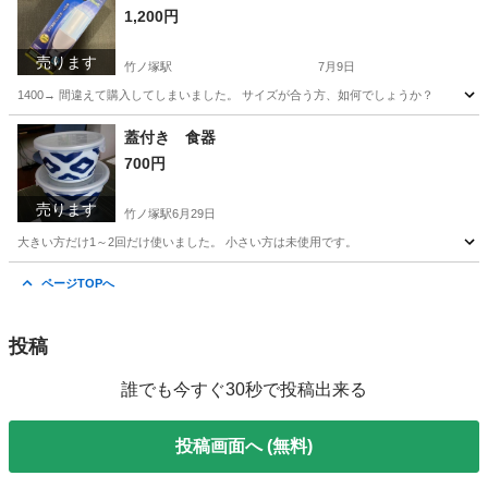
1,200円
売ります
竹ノ塚駅
7月9日
1400→ 間違えて購入してしまいました。 サイズが合う方、如何でしょうか？
東京
足立区
竹ノ塚駅
ヘアケア
LED電球
蓋付き 食器
700円
売ります
竹ノ塚駅
6月29日
大きい方だけ1～2回だけ使いました。 小さい方は未使用です。
東京
足立区
竹ノ塚駅
生活雑貨
ページTOPへ
投稿
誰でも今すぐ30秒で投稿出来る
投稿画面へ (無料)