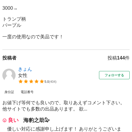
3000→

トランプ柄

パープル

一度の使用なので美品です！
投稿者
投稿
144
件
きょん
女性
フォローする
5.0
(
404
)
身分証
電話番号
お値下げ等何でも良いので、取りあえずコメント下さい。
他サイトでも多数の出品あります。 欲...
良い
海豹之助🦭
優しい対応に感謝申し上げます！ ありがとうございま