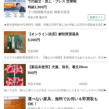
での組立・加工・プレス 交替制
時給1,900円
フジ技研株式会社 神奈川支店
神奈川県 藤沢市
提携サイト
★新年度時給UP1,900円／残業・深夜2,375円 更に3か月毎に12万円の奨励金を含む
神奈川
藤沢市
その他
【オンライン決済】解剖実習器具
5,000円
五反田駅
8月9日
スガワラの解剖実習器具です。 【傷などの状態】未使用品ではありませんが、目立った汚
東京
品川区
五反田駅
その他
【新品未使用】犬服、浴衣、着丈28cm
500円
学芸大学駅
8月9日
急いでる方、取りに来てくださる方 メルカリの半額にしてます マジックテープ4箇所し
東京
目黒区
学芸大学駅
その他
運べない家具、無料でお伺い＆即買取も
OK！
状態が悪くてもOK！最大限買取します