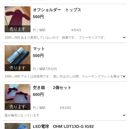
東京
足立区
竹ノ塚駅
バッグ
オフショルダー トップス
500円
売ります
竹ノ塚駅
8月6日
1000→500 あまり着用していないので、綺麗です。 フリーサイズです。
東京
足立区
竹ノ塚駅
トレーナー
マット
500円
売ります
竹ノ塚駅
7月22日
1000→500 アルミは未使用です。 黒い方は少しの間、ウォーキングマシンを乗せてい
東京
足立区
竹ノ塚駅
その他
マット
空き箱 2個セット
600円
売ります
竹ノ塚駅
6月10日
蓋が磁石になっています
東京
足立区
竹ノ塚駅
その他
磁石
LED電球 OHM LDT13D-G IG92