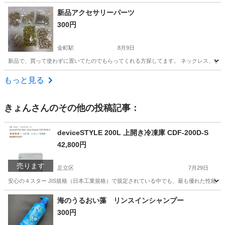
東京
八王子市
その他
支柱
新品アクセサリーパーツ
300円
金町駅
8月9日
新品で、買って使わずに置いてたのでもらってくれる方探してます。 ネックレス、ピ
東京
葛飾区
金町駅
その他
もっと見る
きょん
さんのその他の投稿記事：
deviceSTYLE 200L 上開き冷凍庫 CDF-200D-S
42,800円
売ります
足立区
7月29日
安心の４スター JIS規格（日本工業規格）で規定されている中でも、最も優れた性能を表
東京
足立区
キッチン家電
海のうるおい藻 リンスインシャンプー
300円