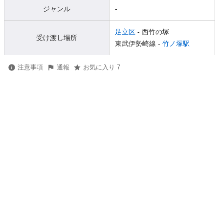
ジャンル
-
足立区
- 西竹の塚
受け渡し場所
東武伊勢崎線 -
竹ノ塚駅
注意事項
通報
お気に入り 7