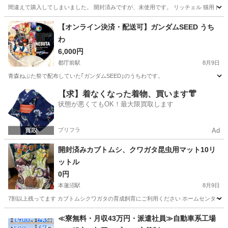
間違えて購入してしまいました。 開封済みですが、未使用です。 リッチェル 猫用トイレ
東京
千代田区
中目黒駅
その他
【オンライン決済・配送可】ガンダムSEED うち
わ
6,000円
都庁前駅
8月9日
青森ねぶた祭で配布していた｢ガンダムSEED｣のうちわです。
東京
新宿区
都庁前駅
その他
うちわ
【求】着なくなった着物、買います👘
状態が悪くてもOK！最大限買取します
プリフラ
Ad
開封済みカブトムシ、クワガタ昆虫用マット10リ
ットル
0円
本蓮沼駅
8月9日
7割以上残ってます カブトムシクワガタの育成飼育にご利用ください ホームセンターで千
東京
板橋区
本蓮沼駅
その他
≪寮無料・月収43万円・派遣社員≫自動車系工場