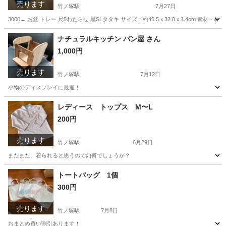
売ります
竹ノ塚駅
7月27日
3000→ お盆 トレー 尺5わたらせ 黒SLタタキ サイズ：約45.5ｘ32.8ｘ1.4cm
東京
足立区
竹ノ塚駅
食器
お盆
ナチュラルキッチン パン屋 さん
1,000円
売ります
竹ノ塚駅
7月12日
小物のディスプレイに最適！
東京
足立区
竹ノ塚駅
その他
ナチュラルキッチン
レディース トップス M〜L
200円
売ります
竹ノ塚駅
6月29日
まだまだ、着られると思うので如何でしょうか？
東京
足立区
竹ノ塚駅
トレーナー
トートバッグ 1個
300円
売ります
竹ノ塚駅
7月8日
おまとめ買い割引あります！