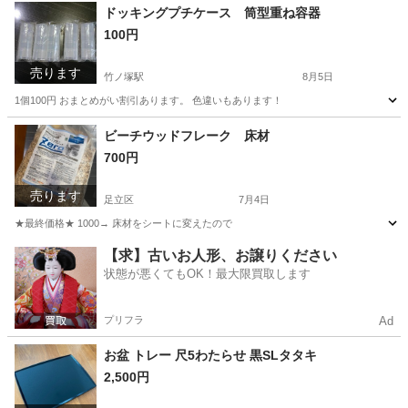
東京
足立区
竹ノ塚駅
バッグ
ボディバッグ
ドッキングプチケース 筒型重ね容器
100円
売ります
竹ノ塚駅
8月5日
1個100円 おまとめがい割引あります。 色違いもあります！
東京
足立区
竹ノ塚駅
靴/バッグ
容器
ビーチウッドフレーク 床材
700円
売ります
足立区
7月4日
★最終価格★ 1000→ 床材をシートに変えたので
東京
足立区
生活雑貨
シート
【求】古いお人形、お譲りください
状態が悪くてもOK！最大限買取します
プリフラ
Ad
お盆 トレー 尺5わたらせ 黒SLタタキ
2,500円