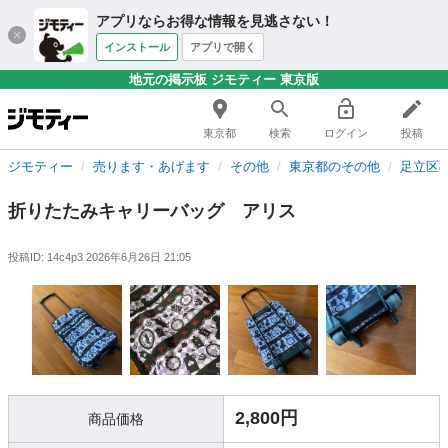
アプリならお得な情報を見逃さない！
インストール
アプリで開く
地元の掲示板 ジモティー 東京版
東京都
検索
ログイン
投稿
ジモティー
売ります・あげます
その他
東京都のその他
足立区
折りたたみキャリーバッグ アリス
投稿ID: 14c4p3
2026年6月26日 21:05
2,800円
商品価格