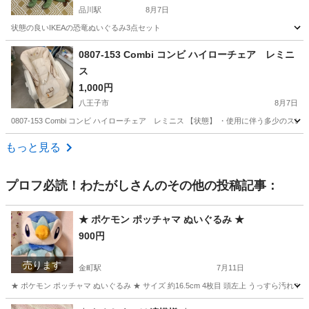
品川駅
8月7日
状態の良いIKEAの恐竜ぬいぐるみ3点セット
東京
港区
品川駅
ベビー用品
0807-153 Combi コンビ ハイローチェア レミニ
ス
1,000円
八王子市
8月7日
0807-153 Combi コンビ ハイローチェア レミニス 【状態】 ・使用に伴う多
東京
八王子市
ベビー用品
レミニス
もっと見る
プロフ必読！わたがし
さんのその他の投稿記事：
★ ポケモン ポッチャマ ぬいぐるみ ★
900円
売ります
金町駅
7月11日
★ ポケモン ポッチャマ ぬいぐるみ ★ サイズ 約16.5cm 4枚目 頭左上 うっすら
東京
葛飾区
金町駅
おもちゃ
ポッチャマ