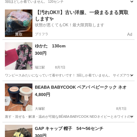
3回ほどしか着ていません。 120センチ
東京
江戸川区
瑞江駅
キッズ用品
【汚れOK‼️】古い洋服、一袋まるまる買取
します✨
状態が悪くてもOK！最大限買取します
プリフラ
Ad
ゆかた 130cm
300円
瑞江駅
8月7日
ワンピースみたいになっていて着やすいです！ 3回しか着ていません。 サイズアウト
東京
江戸川区
瑞江駅
キッズ用品
ゆかた
BEABA BABYCOOK ベアバ ベビークック ネオ
4,800円
大塚駅
8月7日
蒸す・混ぜる・解凍・温めが可能なBÉABA BABYCOOK NEOネイビーとホワイトのデザン。 
東京
豊島区
大塚駅
ベビー用品
GAP キャップ 帽子 54〜56センチ
300円