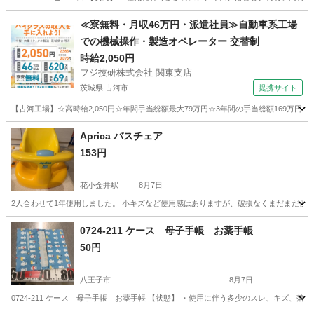
東京
八王子市
ベビー用品
ベビーバス
≪寮無料・月収46万円・派遣社員≫自動車系工場
での機械操作・製造オペレーター 交替制
時給2,050円
フジ技研株式会社 関東支店
茨城県 古河市
提携サイト
【古河工場】☆高時給2,050円☆年間手当総額最大79万円☆3年間の手当総額169万円
茨城
古河市
その他
Aprica バスチェア
153円
花小金井駅
8月7日
2人合わせて1年使用しました。 小キズなど使用感はありますが、破損なくまだまだ使用
東京
小平市
花小金井駅
ベビー用品
0724-211 ケース 母子手帳 お薬手帳
50円
八王子市
8月7日
0724-211 ケース 母子手帳 お薬手帳 【状態】 ・使用に伴う多少のスレ、キズ、