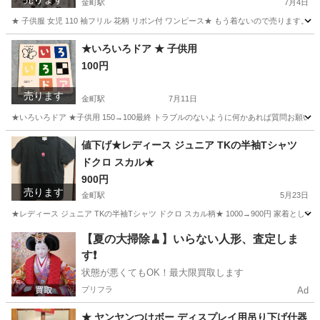
金町駅
7月4日
★ 子供服 女児 110 袖フリル 花柄 リボン付 ワンピース★ もう着ないので売ります
東京
葛飾区
金町駅
キッズ用品
女児
★いろいろドア ★ 子供用
100円
売ります
金町駅
7月11日
★いろいろドア ★子供用 150→100最終 トラブルのないように何かあれば質問お願
東京
葛飾区
金町駅
本/CD/DVD
ドア
値下げ★レディース ジュニア TKの半袖Tシャツ
ドクロ スカル★
900円
売ります
金町駅
5月23日
★レディース ジュニア TKの半袖Tシャツ ドクロ スカル柄★ 1000→900円 家着として
東京
葛飾区
金町駅
服/ファッション
ドクロ
【夏の大掃除🧹】いらない人形、査定しま
す❗️
状態が悪くてもOK！最大限買取します
プリフラ
Ad
★ ヤンヤンつけボー ディスプレイ用吊り下げ什器