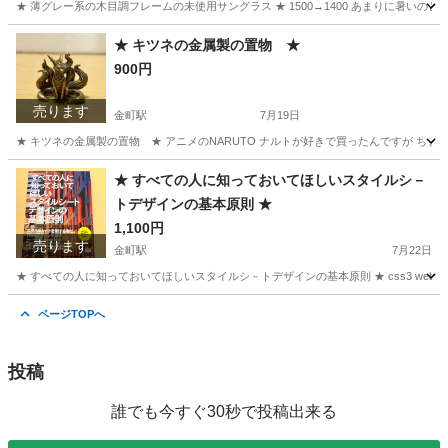
★ 薄グレー系の木目調フレームの未使用サングラス ★ 1500→1400 あまりに暑い
東京
葛飾区
金町駅
アクセサリー
フレーム
★ キツネの金属製の置物 ★
900円
売ります
金町駅
7月19日
★ キツネの金属製の置物 ★ アニメのNARUTO ナルトが好きで買ったんですが ちょ
東京
葛飾区
金町駅
フィギュア
キツネ
★ すべての人に知っておいてほしいスタイルシ－
トデザインの基本原則 ★
1,100円
売ります
金町駅
7月22日
★ すべての人に知っておいてほしいスタイルシ－トデザインの基本原則 ★ css3 webデザ
東京
葛飾区
金町駅
本/CD/DVD
生き物
ページTOPへ
投稿
誰でも今すぐ30秒で投稿出来る