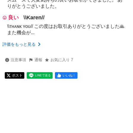
りがとうございました。
良い
\\Karen//
\\ᴛʜᴀɴᴋ ʏᴏᴜ// この度はお取引ありがとうございました🙏
また機会が...
評価をもっと見る
注意事項
通報
お気に入り 7
ポスト
いいね！
LINEで送る