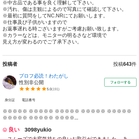
※中古品である事を良く理解して下さい。

※汚れ、傷は主観によるので写真にて確認して下さい。

※最初に質問をしてNC.NRにてお願いします。

※仕事及び子供がいますので

お返事遅れる時ございますがご考慮お願い致します。

※カラーなどは、モニターの明るさなど環境で

見え方が変わるのでご了承下さい。
投稿者
投稿
643
件
プロフ必読！わたがし
性別非公開
フォローする
5.0
(
191
)
身分証
電話番号
※※※※※ ※※※※※ ※※※※※ ※※※※※ ※※※※※
※※※※※ ※※※※※ ※※※※...
良い
3098yukio
スムーズで大変気持ちの良いお取引ができました。 あ