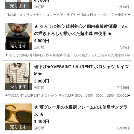
4,700円
売ります
金町駅
7月19日
「Mical イオンリッチテクノロジー ヘアドライヤー Relax Pink ピンク 」完全未開封 4
東京
葛飾区
金町駅
美容家電
ヘアドライヤー
★ るろうに剣心 緋村剣心／四内森着紫/斎藤一3人
の描き下ろしが描かれた超小鉢 未使用 ★
4,900円
売ります
金町駅
7月5日
★ るろうに剣心 緋村剣心／四内森着紫/斎藤一3人の描き下ろしが描かれた超小鉢 限定品 未
東京
葛飾区
金町駅
生活雑貨
小鉢
値下げ★YVESAINT LAURENT ポロシャツ サイズ
M★
3,000円
売ります
金町駅
7月29日
★YVESAINT LAURENT ポロシャツ サイズM★ 3800→3500→3300→3200→300
東京
葛飾区
金町駅
ポロシャツ
★ 薄グレー系の木目調フレームの未使用サングラ
ス ★
1,400円
売ります
金町駅
6月18日