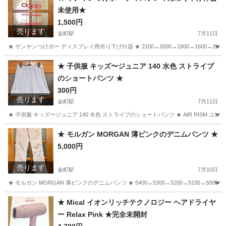
未使用★
1,500円
売ります
金町駅
7月11日
★ ヤンヤンつけボー ディスプレイ用吊り下げ什器 ★ 2100→2000→1800→1600
東京
葛飾区
金町駅
その他
ヤンヤンつけボー
★ 子供服 キッズ〜ジュニア 140 水色 ストライプ
のショートパンツ ★
300円
売ります
金町駅
7月11日
★ 子供服 キッズ〜ジュニア 140 水色 ストライプのショートパンツ ★ AIR RISM 
東京
葛飾区
金町駅
子供用品
ショートパンツ
★ モルガン MORGAN 薄ピンクのデニムパンツ ★
5,000円
売ります
金町駅
7月10日
★ モルガン MORGAN 薄ピンクのデニムパンツ ★ 5400→5300→5200→5100→5000 サイズ M
東京
葛飾区
金町駅
服/ファッション
ピンク
★ Mical イオンリッチテクノロジー ヘアドライヤ
ー Relax Pink ★完全未開封