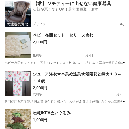
東京
八王子市
マタニティ用品
母子手帳
【求】ジモティーに出せない健康器具
状態が悪くてもOK！最大限買取します
プリフラ
Ad
ベビー布団セット セリーヌ含む
2,000円
板橋駅
8月7日
ベビー布団セットです。 西川のマットレス２枚 落ちない汚れあり 写真一枚目左側のマ
東京
板橋区
板橋駅
ベビー用品
ジュニア浴衣★本染め注染★紫陽花と蝶★１３～
１４歳
2,000円
六町駅
8月7日
数回使用自宅保管品 日本製 裾付近に極小さいシミがありますが気にならない程度かと思
東京
足立区
六町駅
キッズ用品
上げ
恐竜IKEAぬいぐるみ
1,000円