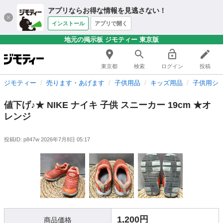
アプリならお得な情報を見逃さない！
インストール
アプリで開く
地元の掲示板 ジモティー 東京版
東京都
検索
ログイン
投稿
ジモティー
売ります・あげます
子供用品
キッズ用品
子供用シ
値下げ♪★ NIKE ナイキ 子供 スニーカー 19cm ★オ
レンジ
投稿ID: p847w
2026年7月8日 05:17
1,200円
商品価格