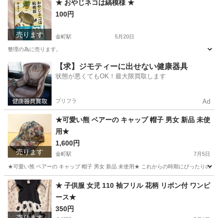
★ おやじネコは縞模様 ★
100円
売ります
金町駅
5月20日
整理の為に売ります。
東京
葛飾区
金町駅
本/CD/DVD
おやじ
【求】ジモティーに出せない健康器具
状態が悪くてもOK！最大限買取します
プリフラ
Ad
★可愛い熊 ベアーの キャップ 帽子 男女 新品 未使
用★
1,600円
売ります
金町駅
7月5日
★可愛い熊 ベアーの キャップ 帽子 男女 新品 未使用★ これからの時期にぴったりの可愛いクマ
東京
葛飾区
金町駅
小物
クマ
★ 子供服 女児 110 袖フリル 花柄 リボン付 ワンピ
ース★
350円
売ります