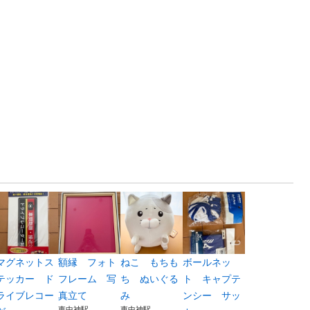
マグネットス
額縁 フォト
ねこ もちも
ボールネッ
テッカー ド
フレーム 写
ち ぬいぐる
ト キャプテ
ライブレコー
真立て
み
ンシー サッ
東中神駅
東中神駅