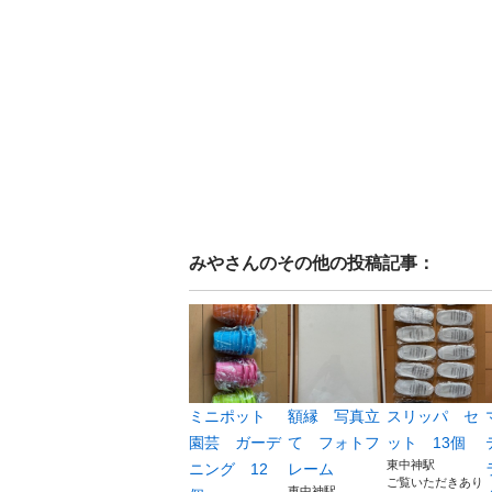
みや
さんのその他の投稿記事：
ミニポット
額縁 写真立
スリッパ セ
園芸 ガーデ
て フォトフ
ット 13個
東中神駅
ニング 12
レーム
ご覧いただきあり
東中神駅