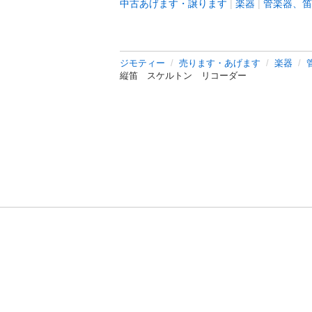
中古あげます・譲ります
楽器
管楽器、笛
ジモティー
売ります・あげます
楽器
縦笛 スケルトン リコーダー
利用規約
プライ
運営会社
サイトマッ
© 2011-
2026
Jmty, Inc.