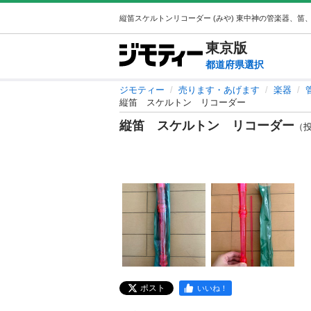
東京
版
都道府県選択
ジモティー
売ります・あげます
楽器
縦笛 スケルトン リコーダー
縦笛 スケルトン リコーダー
（投稿
ポスト
いいね！