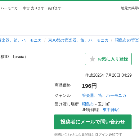
縦笛スケルトンリコーダー (みや) 東中神の管楽器、笛、ハーモニカの中古あげます・譲ります｜ジモティーで不用品の処分
中古
売ります・あげます
地元の掲示
管楽器、笛、ハーモニカ
東京都の管楽器、笛、ハーモニカ
昭島市の管楽
ID : 1psuia）
お気に入り登録
作成
2026年7月20日 04:29
商品価格
196円
ジャンル
管楽器、笛、ハーモニカ
受け渡し場所
昭島市
 - 玉川町
JR青梅線 - 
東中神駅
投稿者にメールで問い合わせ
※問い合わせは会員登録とログイン必須です