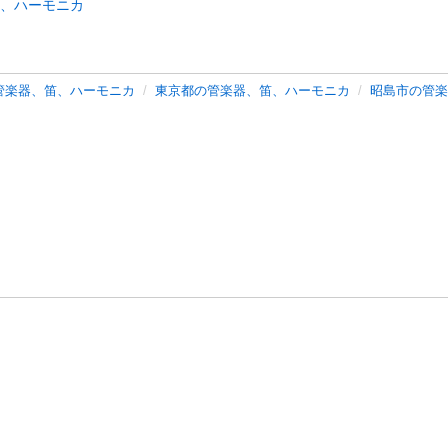
、ハーモニカ
管楽器、笛、ハーモニカ
東京都の管楽器、笛、ハーモニカ
昭島市の管楽
バシーポリシー
プライバシー・ステートメント
健全化に資する運用
プ
ご利用ガイド
フリーワードで探す
特定商取引法の表示
利用