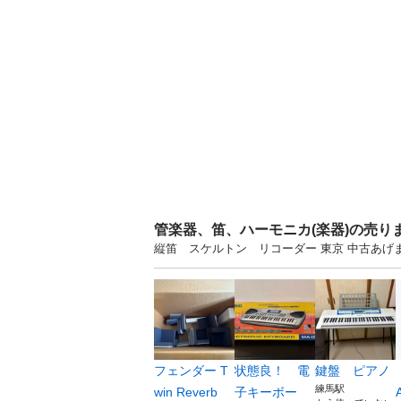
管楽器、笛、ハーモニカ(楽器)の売り
縦笛 スケルトン リコーダー 東京 中古あ
フェンダー T
状態良！ 電
鍵盤 ピアノ
練馬駅
win Reverb
子キーボー