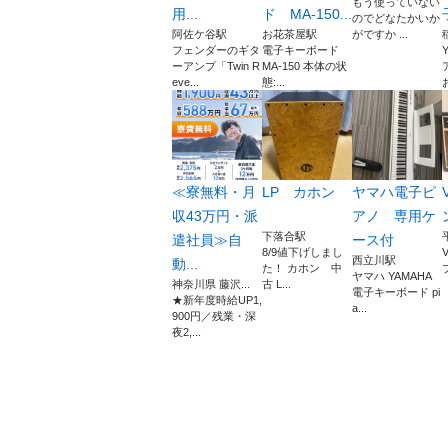
もう使っていない
用...
ド MA-150...
のでどなたかいか
阿佐ケ谷駅
お花茶屋駅
がですか ...
フェンダーのギタ
電子キーボード
ーアンプ「Twin R
MA-150 本体の状
eve...
態:...
≪寮無料・月
LP カホン
ヤマハ電子ピ
収43万円・派
アノ 専用ケ
下落合駅
遣社員≫自
ース付
8/9値下げしまし
西立川駅
動...
た！ カホン 中
プ
ヤマハ YAMAHA
神奈川県 藤沢...
古 L...
電子キーボード pi
★新年度時給UP1,
a...
900円／残業・深
夜2,...