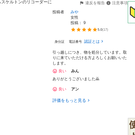
らスケルトンのリコーダーに
違反を報告
注意事項
投稿者
みや
女性
投稿： 
9
5.0
(
17
)
認証とは
身分証
電話番号
引っ越しにつき、物を処分しています。取
りに来ていただける方よろしくお願いいた
します。
良い
みん
ありがとうございました🙇
良い
アン
評価をもっと見る