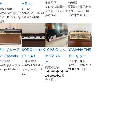
日暮里駅
竹橋駅
子...
A P-4...
クロサワ楽器オリ
問題なく使用出来
稲城長沼駅
町田駅
ジナルブランドで
ます。 本日、取
YAMAHAの電子ピ
YAMAHA P-45（8
あるStaf...
りに来て頂け...
アノ「P-85S」を
8鍵 2017年製...
お譲...
Vox ギターア
KORG microK
□CASIO カシ
YAMAHA THR
ンプ pathfin...
EY 2-49 ...
オ SA-76 ミ
10II ギター...
平和台駅
三軒茶屋駅
代々木上原駅
ニ...
Voxのギターアン
KORG USB MIDI
ヤマハ YAMAHA
武蔵小山駅
 pathfinder ...
キーボード、mi
THR 10II ギタ...
□◆□◆□◆□◆□◆
c...
□◆□◆□◆□ 販
売・買...