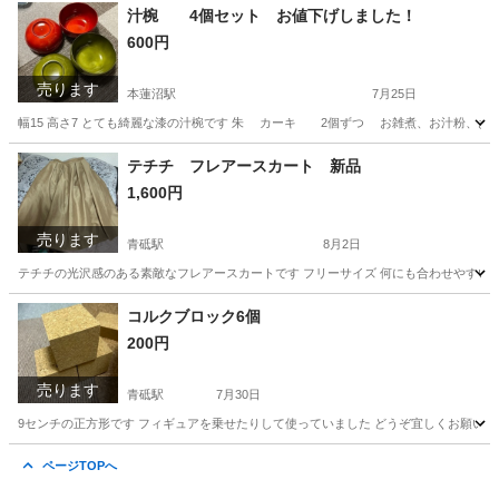
東京
葛飾区
青砥駅
家庭用品
マスク
汁椀 4個セット お値下げしました！
600円
売ります
本蓮沼駅
7月25日
幅15 高さ7 とても綺麗な漆の汁椀です 朱 カーキ 2個ずつ お雑煮、お汁粉、お
東京
板橋区
本蓮沼駅
食器
お雑煮
テチチ フレアースカート 新品
1,600円
売ります
青砥駅
8月2日
テチチの光沢感のある素敵なフレアースカートです フリーサイズ 何にも合わせやすい
東京
葛飾区
青砥駅
スカート
ベージュ
コルクブロック6個
200円
売ります
青砥駅
7月30日
9センチの正方形です フィギュアを乗せたりして使っていました どうぞ宜しくお願い致
東京
葛飾区
青砥駅
インテリア雑貨/小物
コルク
ページTOPへ