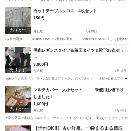
東京
板橋区
本蓮沼駅
その他
タオル
カットテーブルクロス 4枚セット
150円
売ります
青砥駅
7月29日
1枚目の写真 41✖️95 41✖️105 2枚目の写真 49✖️109 49✖️146 宜しくお願い
東京
葛飾区
青砥駅
インテリア雑貨/小物
毛糸レギンスタイツ＆着圧タイツ＆靴下18点セッ
ト
3,000円
売ります
青砥駅
7月23日
毛糸レギンスタイツ M〜L 2点 着圧ブラックレギンスタイツ 1 M〜
東京
葛飾区
青砥駅
服/ファッション
レギンス
マルチカバー 大小セット 未使用お値下げ
しました！
1,600円
売ります
青砥駅
7月29日
大変お洒落で素敵なマルチケットのセットです もったいなくて使えないままでした 小 47四
東京
葛飾区
青砥駅
ファブリック、カバー
セット
【汚れOK‼️】古い洋服、一袋まるまる買取