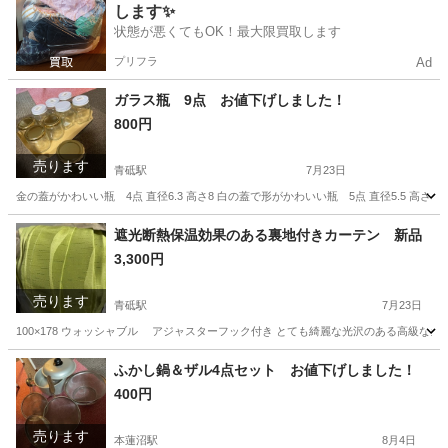
します✨
状態が悪くてもOK！最大限買取します
プリフラ
Ad
ガラス瓶 9点 お値下げしました！
800円
売ります
青砥駅
7月23日
金の蓋がかわいい瓶 4点 直径6.3 高さ8 白の蓋で形がかわいい瓶 5点 直径5.5 高
東京
葛飾区
青砥駅
食器
ガラス瓶
遮光断熱保温効果のある裏地付きカーテン 新品
3,300円
売ります
青砥駅
7月23日
100×178 ウォッシャブル アジャスターフック付き とても綺麗な光沢のある高級なカ
東京
葛飾区
青砥駅
カーテン、ブラインド
カーテン
ふかし鍋＆ザル4点セット お値下げしました！
400円
売ります
本蓮沼駅
8月4日