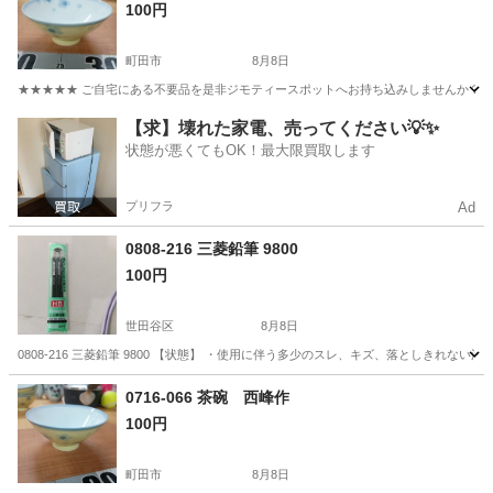
100円
町田市
8月8日
★★★★★ ご自宅にある不要品を是非ジモティースポットへお持ち込みしませんか？ 家
東京
町田市
食器
西峰
【求】壊れた家電、売ってください💡✨
状態が悪くてもOK！最大限買取します
プリフラ
Ad
0808-216 三菱鉛筆 9800
100円
世田谷区
8月8日
0808-216 三菱鉛筆 9800 【状態】 ・使用に伴う多少のスレ、キズ、落としきれ
東京
世田谷区
手帳
三菱鉛筆
0716-066 茶碗 西峰作
100円
町田市
8月8日