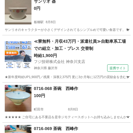
サンリオ 器
0円
板橋駅
8月8日
サンリオのキャラクターが小さくデザインされてるシンプルめで可愛い食器です。 断捨離で出品
東京
板橋区
板橋駅
食器
≪寮無料・月収43万円・派遣社員≫自動車系工場
での組立・加工・プレス 交替制
時給1,900円
フジ技研株式会社 神奈川支店
神奈川県 藤沢市
提携サイト
★新年度時給UP1,900円／残業・深夜2,375円 更に3か月毎に12万円の奨励金を含む
神奈川
藤沢市
その他
0716-068 茶碗 西峰作
100円
町田市
8月8日
★★★★★ ご自宅にある不要品を是非ジモティースポットへお持ち込みしませんか？ 家
東京
町田市
食器
西峰
0716-069 茶碗 西峰作