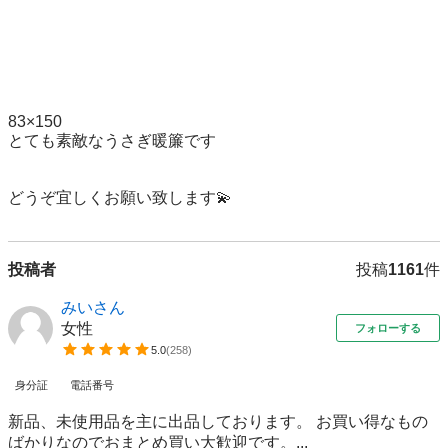
83×150

とても素敵なうさぎ暖簾です

どうぞ宜しくお願い致します💫
投稿者
投稿
1161
件
みいさん
女性
フォローする
5.0
(
258
)
身分証
電話番号
新品、未使用品を主に出品しております。 お買い得なもの
ばかりなのでおまとめ買い大歓迎です。...