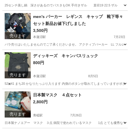
25センチ蒸し鍋 深さがあるのでパスタもOK 手付きザル 直径19 22.5 ザル 直径
東京
板橋区
本蓮沼駅
調理器具
ザル
men's パーカー レギンス キャップ 靴下等々
セット新品お値下げしました
3,500円
売ります
本蓮沼駅
7月23日
バラ売りはいたしませんのでご了承くださいませ。 アクティブパーカー LL フルレギンス 
東京
板橋区
本蓮沼駅
服/ファッション
レギンス
ディッキーズ キャンバスリュック
800円
売ります
本蓮沼駅
8月5日
52✖️41 まち20 かなりたっぷり入ります 内側のボタンが取れてしまっていますが
東京
板橋区
本蓮沼駅
その他
キャンバス
日本製マスク ４点セット
2,800円
売ります
青砥駅
7月26日
日本製ナノエアー マスク ３点 病院で使われているマスク 1点 とても優秀なマス