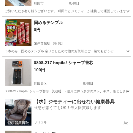
町田市
8月8日
ご覧いただき有り難うございます。 町田市とジモティーが連携して運営しています。 粗
東京
町田市
食器
リユース
固めるテンプル
0円
泉体育館駅
8月8日
３本のみ 固めるテンプル 余りましたので他のお取引とご一緒でもどうぞ
東京
立川市
泉体育館駅
調理器具
0808-217 hapila! シャープ替芯
100円
世田谷区
8月8日
0808-217 hapila! シャープ替芯 【状態】 ・使用に伴う多少のスレ、キズ、落
東京
世田谷区
手帳
現地
【求】ジモティーに出せない健康器具
状態が悪くてもOK！最大限買取します
プリフラ
Ad