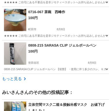
★★★★★ ご自宅にある不要品を是非ジモティースポットへお持ち込みしませんか？ 家
東京
町田市
食器
西峰
0716-067 茶碗 西峰作
100円
町田市
8月8日
★★★★★ ご自宅にある不要品を是非ジモティースポットへお持ち込みしませんか？ 家
東京
町田市
食器
西峰
0808-215 SARASA CLIP ジェルボールペン
100円
世田谷区
8月8日
0808-215 SARASA CLIP ジェルボールペン 【状態】 ・使用に伴う多少のスレ
東京
世田谷区
手帳
ジェルボール
もっと見る
みいさん
さんのその他の投稿記事：
立体空間マスク二箱＆接触冷感マスク お値下げ
しました！