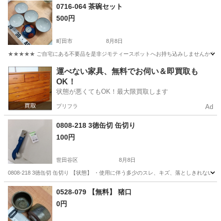
東京
町田市
食器
リユース
0716-064 茶碗セット
500円
町田市
8月8日
★★★★★ ご自宅にある不要品を是非ジモティースポットへお持ち込みしませんか？ 家
東京
町田市
食器
茶碗
運べない家具、無料でお伺い＆即買取も
OK！
状態が悪くてもOK！最大限買取します
プリフラ
Ad
0808-218 3徳缶切 缶切り
100円
世田谷区
8月8日
0808-218 3徳缶切 缶切り 【状態】 ・使用に伴う多少のスレ、キズ、落としきれな
東京
世田谷区
調理器具
缶切り
0528-079 【無料】 猪口
0円