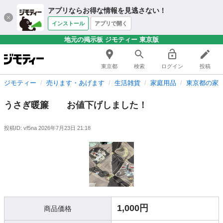
アプリならお得な情報を見逃さない！
インストール
アプリで開く
地元の掲示板 ジモティー 東京版
東京都
検索
ログイン
投稿
ジモティー
売ります・あげます
生活雑貨
家庭用品
東京都の家
うさぎ暖簾 お値下げしました！
投稿ID: vf5na
2026年7月23日 21:18
1,000円
商品価格