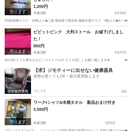
1,200円
売ります
本蓮沼駅
6月26日
KN95規格マスク 20枚入り✖️二箱 個包装で衛生的 接触冷感マスク 3枚入り✖️4パッ
東京
板橋区
本蓮沼駅
家庭用品
マスク
ビビットピンク 大判ストール お値下げしまし
た！
900円
売ります
本蓮沼駅
5月27日
60×160 とても華やかなピンクストール🩷 どうぞ宜しくお願い致します💫
東京
板橋区
本蓮沼駅
服/ファッション
ピンク
【求】ジモティーに出せない健康器具
状態が悪くてもOK！最大限買取します
プリフラ
Ad
ワークtシャツ&冷感タオル 新品おまけ付き
3,500円
売ります
本蓮沼駅
5月9日
ブラックとオリーブ L L コットン100% 収納力抜群5ポケット 女性が着てもかわい